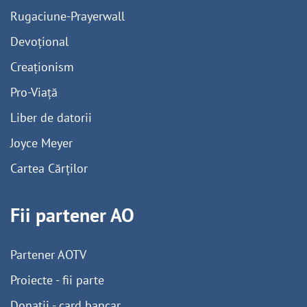
Rugaciune-Prayerwall
Devoțional
Creaționism
Pro-Viață
Liber de datorii
Joyce Meyer
Cartea Cărților
Fii partener AO
Partener AOTV
Proiecte - fii parte
Donații - card bancar