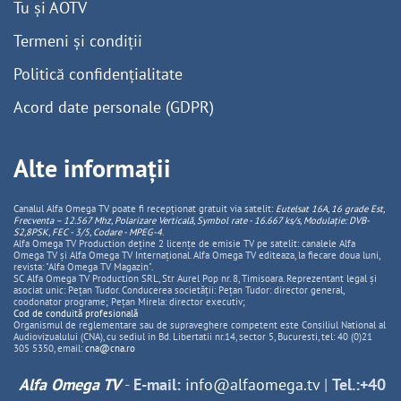
Tu și AOTV
Termeni și condiții
Politică confidențialitate
Acord date personale (GDPR)
Alte informații
Canalul Alfa Omega TV poate fi recepționat gratuit via satelit:
Eutelsat 16A, 16 grade Est,
Frecventa – 12.567 Mhz, Polarizare
Vertica
lă, Symbol rate - 16.667 ks/s, Modulație: DVB-
S2,8PSK, FEC - 3/5, Codare - MPEG-4
.
Alfa Omega TV Production deține 2 licențe de emisie TV pe satelit: canalele Alfa
Omega TV și Alfa Omega TV Internațional. Alfa Omega TV editeaza, la fiecare doua luni,
revista: "Alfa Omega TV Magazin".
SC Alfa Omega TV Production SRL, Str Aurel Pop nr. 8, Timisoara. Reprezentant legal și
asociat unic: Pețan Tudor. Conducerea societății: Pețan Tudor: director general,
coodonator programe; Pețan Mirela: director executiv;
Cod de conduită profesională
Organismul de reglementare sau de supraveghere competent este Consiliul National al
Audiovizualului (CNA), cu sediul in Bd. Libertatii nr.14, sector 5, Bucuresti, tel: 40 (0)21
305 5350, email:
cna@cna.ro
Alfa Omega TV
-
E-mail:
info@alfaomega.tv
|
Tel.:+40