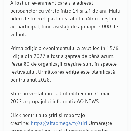
A fost un eveniment care s-a adresat
persoanelor cu vârste între 14 și 24 de ani. Mulți
lideri de tineret, pastori și alți lucrători creștini
au participat, fiind asistați de aproape 2.000 de
voluntari.
Prima ediție a evenimentului a avut loc în 1976.
Ediția din 2022 a fost a șaptea de până acum.
Peste 80 de organizații creștine sunt în spatele
festivalului. Următoarea ediție este planificată
pentru anul 2028.
Știre prezentată în cadrul ediției din 31 mai
2022 a grupajului informativ AO NEWS.
Click pentru alte știri și reportaje
creștine:
https://alfaomega.tv/stiri
Urmărește
acum cele mai noi știri și reportaje creștine