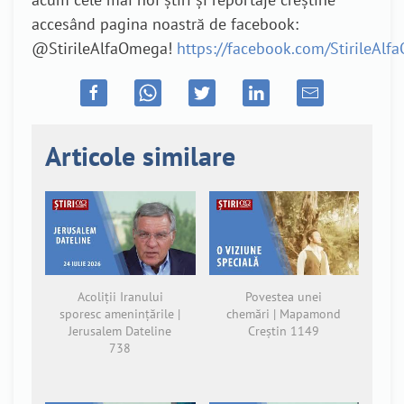
accesând pagina noastră de facebook:
@StirileAlfaOmega!
https://facebook.com/StirileAl
Articole similare
Acoliții Iranului
Povestea unei
sporesc amenințările |
chemări | Mapamond
Jerusalem Dateline
Creștin 1149
738