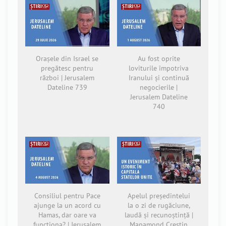
Orașele din Israel se
Au fost oprite
pregătesc pentru
loviturile împotriva
război | Jerusalem
Iranului și continuă
Dateline 739
negocierile |
Jerusalem Dateline
740
Consiliul pentru Pace
Apelul președintelui
ajunge la un acord cu
la o zi de rugăciune,
Hamas, dar oare va
laudă și recunoștință |
funcționa? | Jerusalem
Mapamond Creștin