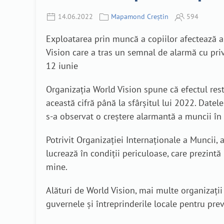
14.06.2022
Mapamond Creștin
594
Exploatarea prin muncă a copiilor afectează ap
Vision care a tras un semnal de alarmă cu priv
12 iunie
Organizația World Vision spune că efectul res
această cifră până la sfârșitul lui 2022. Datel
s-a observat o creștere alarmantă a muncii în r
Potrivit Organizației Internaționale a Muncii,
lucrează în condiții periculoase, care prezintă
mine.
Alături de World Vision, mai multe organizații 
guvernele și întreprinderile locale pentru pre