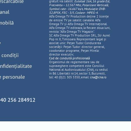
escărcabile
gratuit via satelit:
Eutelsat 16A, 16 grade Est,
Frecventa – 12.567 Mhz, Polarizare
Vertica
lă,
Symbol rate - 16.667 ks/s, Modulație: DVB-
anal
S2,8PSK, FEC - 3/5, Codare - MPEG-4
.
Alfa Omega TV Production deține 2 licențe
de emisie TV pe satelit: canalele Alfa
mobilă
Omega TV și Alfa Omega TV Internațional.
Alfa Omega TV editeaza, la fiecare doua luni,
revista: "Alfa Omega TV Magazin".
SC Alfa Omega TV Production SRL, Str Aurel
Pop nr. 8, Timisoara. Reprezentant legal și
V
asociat unic: Pețan Tudor. Conducerea
societății: Pețan Tudor: director general,
coodonator programe; Pețan Mirela:
 condiții
director executiv;
Cod de conduită profesională
Organismul de reglementare sau de
nfidențialitate
supraveghere competent este Consiliul
National al Audiovizualului (CNA), cu sediul
in Bd. Libertatii nr.14, sector 5, Bucuresti,
e personale
tel: 40 (0)21 305 5350, email:
cna@cna.ro
+40 256 284912