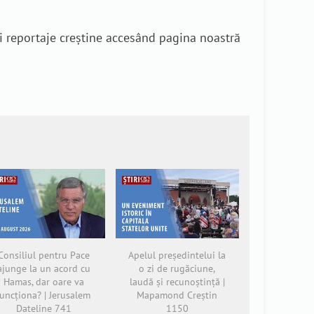
i reportaje creștine accesând pagina noastră
Consiliul pentru Pace
Apelul președintelui la
ajunge la un acord cu
o zi de rugăciune,
Hamas, dar oare va
laudă și recunoștință |
funcționa? | Jerusalem
Mapamond Creștin
Dateline 741
1150