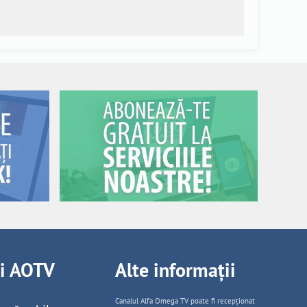
ii AOTV
Alte informații
Canalul Alfa Omega TV poate fi recepționat