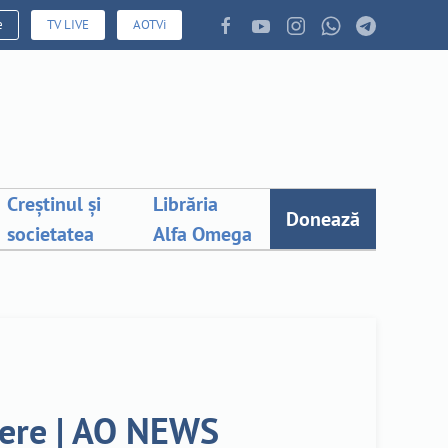
e
TV LIVE
AOTVi
Creștinul și
Librăria
Donează
societatea
Alfa Omega
tere | AO NEWS