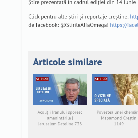
Știre prezentată în cadrul ediției din 14 iun
Click pentru alte știri și reportaje creștine:
htt
de facebook: @StirileAlfaOmega!
https://fac
Articole similare
Acoliții Iranului sporesc
Povestea unei chemări
amenințările |
Mapamond Creștin
Jerusalem Dateline 738
1149