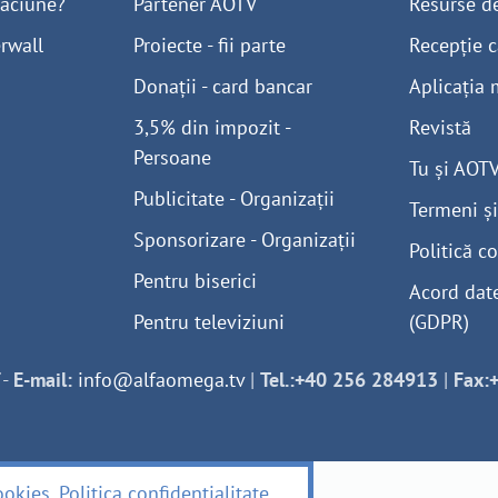
găciune?
Partener AOTV
Resurse d
rwall
Proiecte - fii parte
Recepție c
Donații - card bancar
Aplicația 
3,5% din impozit -
Revistă
Persoane
Tu și AOT
Publicitate - Organizații
Termeni și
Sponsorizare - Organizații
Politică co
Pentru biserici
Acord dat
Pentru televiziuni
(GDPR)
-
E-mail:
info@alfaomega.tv
|
Tel.:+40 256 284913
|
Fax:
ookies
.
Politica confidențialitate
.