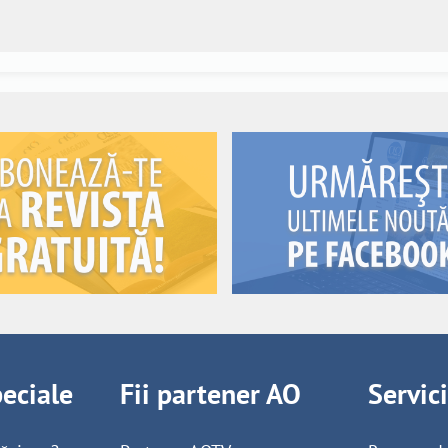
peciale
Fii partener AO
Servic