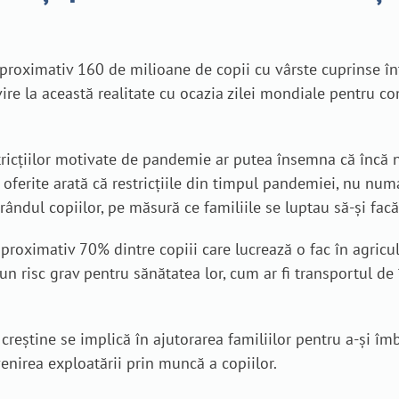
roximativ 160 de milioane de copii cu vârste cuprinse într
ire la această realitate cu ocazia zilei mondiale pentru c
tricțiilor motivate de pandemie ar putea însemna că încă 
e oferite arată că restricțiile din timpul pandemiei, nu num
ândul copiilor, pe măsură ce familiile se luptau să-și facă
 aproximativ 70% dintre copiii care lucrează o fac în agric
 un risc grav pentru sănătatea lor, cum ar fi transportul de 
creștine se implică în ajutorarea familiilor pentru a-și îm
venirea exploatării prin muncă a copiilor.