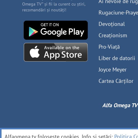
Ai nevoie de ru
Omega TV” și fii la curent cu știri,
recomandări și noutăți!
Rugaciune-Praye
Devoțional
Creaționism
Pro-Viață
Liber de datorii
Joyce Meyer
Cartea Cărților
Alfa Omega TV
Alfaomega.tv folosește cookies. Info și setări:
Politica C