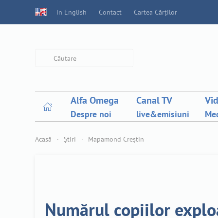
in English
Contact
Cartea Cărților
Type 2 or more characters for
results.
Alfa Omega
Canal TV
Vi
Despre noi
live&emisiuni
Med
Acasă
Știri
Mapamond Creștin
Numărul copiilor explo