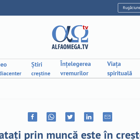
Rugăciun
Înțelegerea
Viața
deo
Știri
vremurilor
spirituală
iacenter
creștine
atați prin muncă este în creș