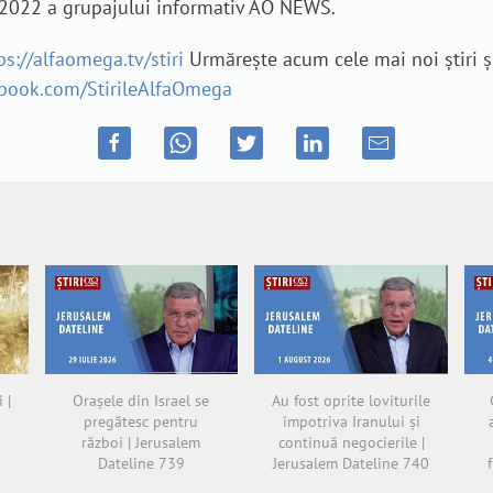
ie 2022 a grupajului informativ AO NEWS.
ps://alfaomega.tv/stiri
Urmărește acum cele mai noi știri ș
ebook.com/StirileAlfaOmega
 |
Orașele din Israel se
Au fost oprite loviturile
pregătesc pentru
împotriva Iranului și
război | Jerusalem
continuă negocierile |
Dateline 739
Jerusalem Dateline 740