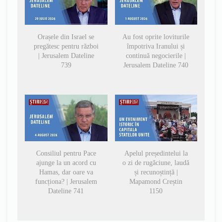
Orașele din Israel se
Au fost oprite loviturile
pregătesc pentru război
împotriva Iranului și
| Jerusalem Dateline
continuă negocierile |
739
Jerusalem Dateline 740
Consiliul pentru Pace
Apelul președintelui la
ajunge la un acord cu
o zi de rugăciune, laudă
Hamas, dar oare va
și recunoștință |
funcționa? | Jerusalem
Mapamond Creștin
Dateline 741
1150