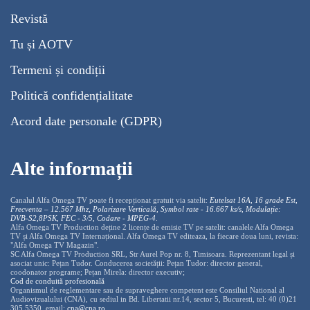
Revistă
Tu și AOTV
Termeni și condiții
Politică confidențialitate
Acord date personale (GDPR)
Alte informații
Canalul Alfa Omega TV poate fi recepționat gratuit via satelit:
Eutelsat 16A, 16 grade Est,
Frecventa – 12.567 Mhz, Polarizare
Vertica
lă, Symbol rate - 16.667 ks/s, Modulație:
DVB-S2,8PSK, FEC - 3/5, Codare - MPEG-4
.
Alfa Omega TV Production deține 2 licențe de emisie TV pe satelit: canalele Alfa Omega
TV și Alfa Omega TV Internațional. Alfa Omega TV editeaza, la fiecare doua luni, revista:
"Alfa Omega TV Magazin".
SC Alfa Omega TV Production SRL, Str Aurel Pop nr. 8, Timisoara. Reprezentant legal și
asociat unic: Pețan Tudor. Conducerea societății: Pețan Tudor: director general,
coodonator programe; Pețan Mirela: director executiv;
Cod de conduită profesională
Organismul de reglementare sau de supraveghere competent este Consiliul National al
Audiovizualului (CNA), cu sediul in Bd. Libertatii nr.14, sector 5, Bucuresti, tel: 40 (0)21
305 5350, email:
cna@cna.ro