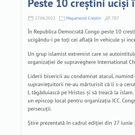
Peste 10 creștini uciși
27.06.2022
Mapamond Creștin
707
În Republica Democrată Congo peste 10 creștini
ucigându-i pe toți cei aflață în vehicule și in
Un grup islamist extremist care se autointitul
organizației de supraveghere International Ch
Liderii bisericii au condamnat atacul, numind-u
supraviețuitorii ne-au mărturisit că li s-a cer
L tăgăduiască pe Hristos și să treacă la islam.
un episcop local pentru organizația ICC. Congo
persecuții.
Știre prezentată în cadrul ediției din 27 iun