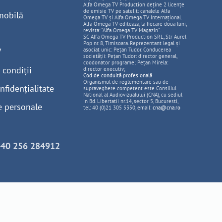
Alfa Omega TV Production deține 2 licențe
de emisie TV pe satelit: canalele Alfa
mobilă
Omega TV și Alfa Omega TV Internațional.
Alfa Omega TV editeaza, la fiecare doua luni,
revista: "Alfa Omega TV Magazin".
SC Alfa Omega TV Production SRL, Str Aurel
Pop nr. 8, Timisoara. Reprezentant legal și
V
asociat unic: Pețan Tudor. Conducerea
societății: Pețan Tudor: director general,
coodonator programe; Pețan Mirela:
 condiții
director executiv;
Cod de conduită profesională
Organismul de reglementare sau de
nfidențialitate
supraveghere competent este Consiliul
National al Audiovizualului (CNA), cu sediul
in Bd. Libertatii nr.14, sector 5, Bucuresti,
e personale
tel: 40 (0)21 305 5350, email:
cna@cna.ro
+40 256 284912