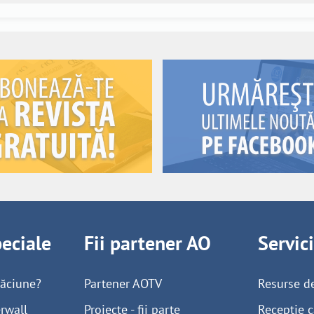
peciale
Fii partener AO
Servic
găciune?
Partener AOTV
Resurse d
rwall
Proiecte - fii parte
Recepție c