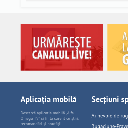
Aplicația mobilă
Secțiuni s
Descarcă aplicația mobilă „Alfa
Ai nevoie de ru
Omega TV” și fii la curent cu știri,
recomandări și noutăți!
Rugaciune-Praye