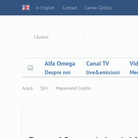
in English
Contact
Cartea Cărților
Type 2 or more characters for
results.
Alfa Omega
Canal TV
Vi
Despre noi
live&emisiuni
Med
Acasă
Știri
Mapamond Creștin