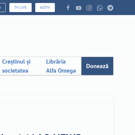
e
TV LIVE
AOTVi
Creștinul și
Librăria
Donează
societatea
Alfa Omega