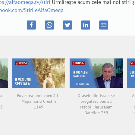
ps://alfaomega.tv/stiri
Urmărește acum cele mai noi știri ș
ebook.com/StirileAlfaOmega
sc
Povestea unei chemări |
Orașele din Israel se
A
Mapamond Creștin
pregătesc pentru
38
1149
război | Jerusalem
Dateline 739
J