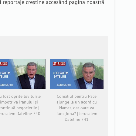
i reportaje creștine accesând pagina noastră
u fost oprite loviturile
Consiliul pentru Pace
împotriva Iranului și
ajunge la un acord cu
continuă negocierile |
Hamas, dar oare va
erusalem Dateline 740
funcționa? | Jerusalem
Dateline 741