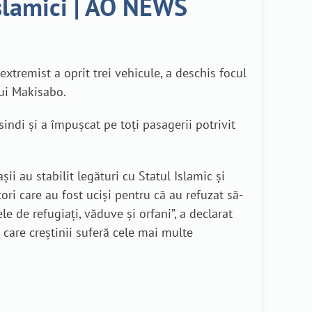
 islamici | AO NEWS
tremist a oprit trei vehicule, a deschis focul
lui Makisabo.
indi și a împușcat pe toți pasagerii potrivit
ii au stabilit legături cu Statul Islamic și
ori care au fost uciși pentru că au refuzat să-
e de refugiați, văduve și orfani”, a declarat
 care creștinii suferă cele mai multe