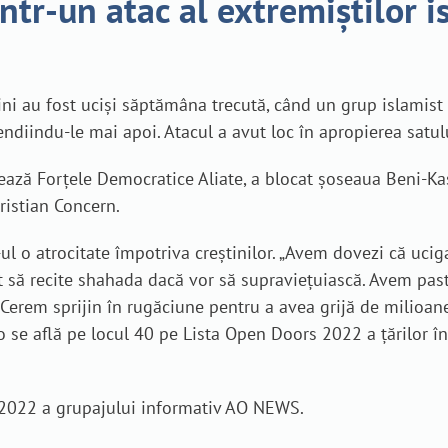
 într-un atac al extremiștilor
 au fost uciși săptămâna trecută, când un grup islamist ex
cendiindu-le mai apoi. Atacul a avut loc în apropierea satu
ează Forțele Democratice Aliate, a blocat șoseaua Beni-Kas
ristian Concern.
l o atrocitate împotriva creștinilor. „Avem dovezi că ucigaș
ut să recite shahada dacă vor să supraviețuiască. Avem past
 Cerem sprijin în rugăciune pentru a avea grijă de milioanel
 se află pe locul 40 pe Lista Open Doors 2022 a țărilor în
ie 2022 a grupajului informativ AO NEWS.