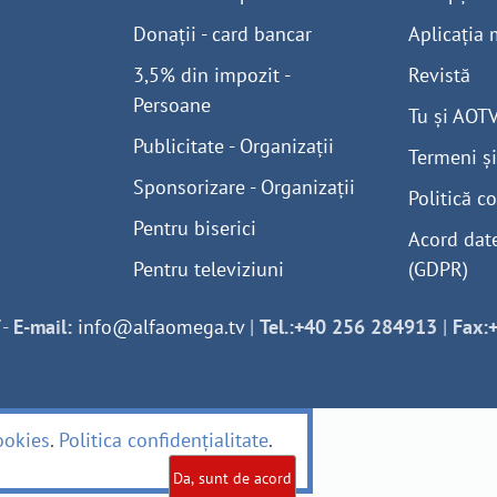
Donații - card bancar
Aplicația 
3,5% din impozit -
Revistă
Persoane
Tu și AOT
Publicitate - Organizații
Termeni și
Sponsorizare - Organizații
Politică co
Pentru biserici
Acord dat
Pentru televiziuni
(GDPR)
-
E-mail:
info@alfaomega.tv
|
Tel.:+40 256 284913
|
Fax:
ookies
.
Politica confidențialitate
.
Da, sunt de acord