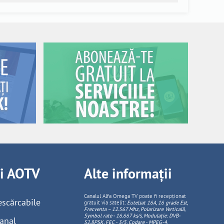
ii AOTV
Alte informații
Canalul Alfa Omega TV poate fi recepționat
escărcabile
gratuit via satelit:
Eutelsat 16A, 16 grade Est,
Frecventa – 12.567 Mhz, Polarizare
Vertica
lă,
Symbol rate - 16.667 ks/s, Modulație: DVB-
anal
S2,8PSK, FEC - 3/5, Codare - MPEG-4
.