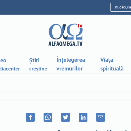
Rugăciun
Înțelegerea
Viața
deo
Știri
vremurilor
spirituală
iacenter
creștine