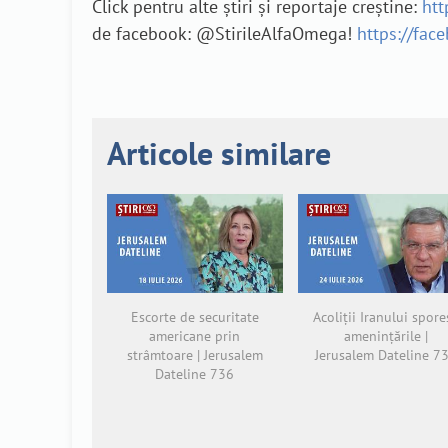
Click pentru alte știri și reportaje creștine:
htt
de facebook: @StirileAlfaOmega!
https://fac
Articole similare
Escorte de securitate
Acoliții Iranului spore
americane prin
amenințările |
strâmtoare | Jerusalem
Jerusalem Dateline 7
Dateline 736