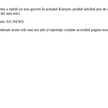
u a stabili un nou guvern în actualul Knesset, posibil salvând țara de un
cări sunt mici.
ormativ AO NEWS.
rește acum cele mai noi știri și reportaje creștine accesând pagina noa