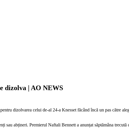
 se dizolva | AO NEWS
pentru dizolvarea celui de-al 24-a Knesset făcând încă un pas către aleger
nți sau abțineri. Premierul Naftali Bennett a anunțat săptămâna trecută că 