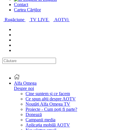
Contact
Cartea Cărților
Rugăciune
TV LIVE
AOTVi
Alfa Omega
Despre noi
Cine suntem și ce facem
Ce spun alții despre AOTV
Noutăți Alfa Omega TV
Proiecte - Cum poți fi parte?
Donează
Campanii media
Aplicația mobilă AOTV