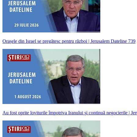
Orașele din Israel se pregătesc pentru război | Jerusalem Dateline 739
Au fost oprite loviturile împotriva Iranului și continuă negocierile | J