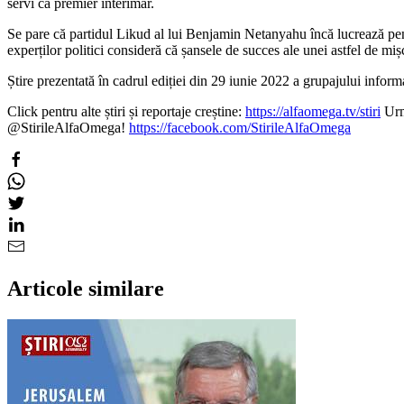
servi ca premier interimar.
Se pare că partidul Likud al lui Benjamin Netanyahu încă lucrează pentr
experților politici consideră că șansele de succes ale unei astfel de miș
Știre prezentată în cadrul ediției din 29 iunie 2022 a grupajului inf
Click pentru alte știri și reportaje creștine:
https://alfaomega.tv/stiri
Urmă
@StirileAlfaOmega!
https://facebook.com/StirileAlfaOmega
Articole similare