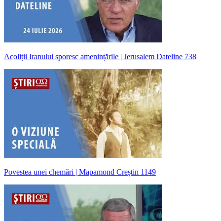
Acoliții Iranului sporesc amenințările | Jerusalem Dateline 738
Povestea unei chemări | Mapamond Creștin 1149