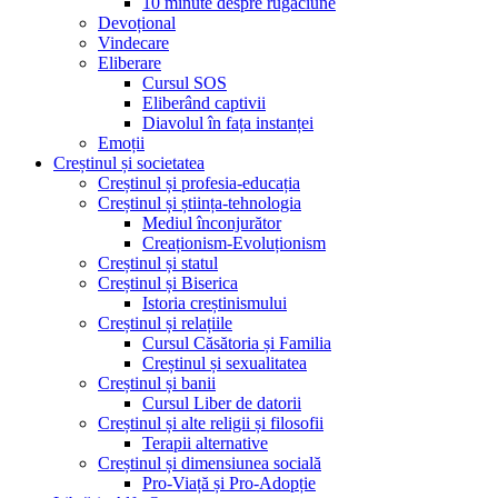
10 minute despre rugăciune
Devoțional
Vindecare
Eliberare
Cursul SOS
Eliberând captivii
Diavolul în fața instanței
Emoții
Creștinul și societatea
Creștinul și profesia-educația
Creștinul și știința-tehnologia
Mediul înconjurător
Creaționism-Evoluționism
Creștinul și statul
Creștinul și Biserica
Istoria creștinismului
Creștinul și relațiile
Cursul Căsătoria și Familia
Creștinul și sexualitatea
Creștinul și banii
Cursul Liber de datorii
Creștinul și alte religii și filosofii
Terapii alternative
Creștinul și dimensiunea socială
Pro-Viață și Pro-Adopție