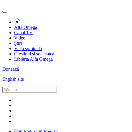
Alfa Omega
Canal TV
Video
Știri
Viața spirituală
Creștinul și societatea
Librăria Alfa Omega
Donează
English site
in English