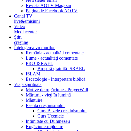
Newsletter email
Revista AOTV Magazin
Pagina de Facebook AOTV
Canal TV
live&emisiuni
Video
Mediacenter
Știri
creștine
Înțelegerea vremurilor
România - actualități comentate
Lume - actualități comentate
PRO-ISRAEL
Broșură gratuită ISRAEL
ISLAM
Escatologie - Interpretare biblică
Viața spirituală
Motive de rugăciune - PrayerWall
Mărturii - vieți în lumină
Mântuire
Esența creștinismului
Curs Bazele creștinismului
Curs Ucenicie
Intimitate cu Dumnezeu
Rugăciune-mijlocire