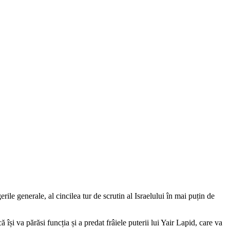
ile generale, al cincilea tur de scrutin al Israelului în mai puțin de
își va părăsi funcția și a predat frâiele puterii lui Yair Lapid, care va