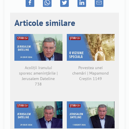
Articole similare
Acoliții Iranului
Povestea unei
sporesc amenințările |
chemări | Mapamond
Jerusalem Dateline
Creștin 1149
738