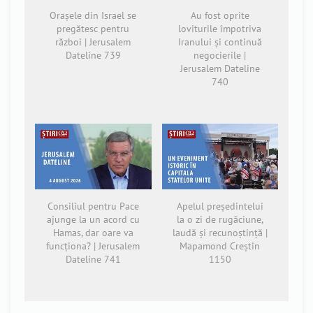
Orașele din Israel se
Au fost oprite
pregătesc pentru
loviturile împotriva
război | Jerusalem
Iranului și continuă
Dateline 739
negocierile |
Jerusalem Dateline
740
Consiliul pentru Pace
Apelul președintelui
ajunge la un acord cu
la o zi de rugăciune,
Hamas, dar oare va
laudă și recunoștință |
funcționa? | Jerusalem
Mapamond Creștin
Dateline 741
1150