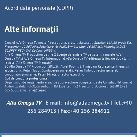
Acord date personale (GDPR)
Alte informații
Canalul Alfa Omega TV poate fi recepționat gratuit via satelit:
Eutelsat 16A, 16 grade Est,
Frecventa – 12.567 Mhz, Polarizare
Vertica
lă, Symbol rate - 16.667 ks/s, Modulație: DVB-
S2,8PSK, FEC - 3/5, Codare - MPEG-4
.
Alfa Omega TV Production deține 2 licențe de emisie TV pe satelit: canalele Alfa
Omega TV și Alfa Omega TV Internațional. Alfa Omega TV editeaza, la fiecare doua luni,
revista: "Alfa Omega TV Magazin".
SC Alfa Omega TV Production SRL, Str Aurel Pop nr. 8, Timisoara. Reprezentant legal și
asociat unic: Pețan Tudor. Conducerea societății: Pețan Tudor: director general,
coodonator programe; Pețan Mirela: director executiv;
Cod de conduită profesională
Organismul de reglementare sau de supraveghere competent este Consiliul National al
Audiovizualului (CNA), cu sediul in Bd. Libertatii nr.14, sector 5, Bucuresti, tel: 40 (0)21
305 5350, email:
cna@cna.ro
Alfa Omega TV
-
E-mail:
info@alfaomega.tv
|
Tel.:+40
256 284913
|
Fax:+40 256 284912