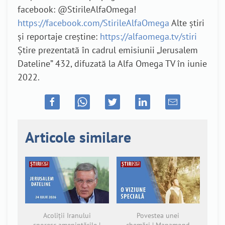
facebook: @StirileAlfaOmega!
https://facebook.com/StirileAlfaOmega
Alte știri
și reportaje creștine:
https://alfaomega.tv/stiri
Știre prezentată în cadrul emisiunii „Jerusalem
Dateline” 432, difuzată la Alfa Omega TV în iunie
2022.
Articole similare
Acoliții Iranului
Povestea unei