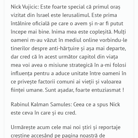
Nick Vujicic: Este foarte special că primul oraș
vizitat din Israel este Ierusalimul. Este prima
întâlnire oficială pe care o avem și n-ar fi putut
începe mai bine. Inima mea este copleșită. Mulți
oameni m-au văzut în mediul online vorbindu-le
tinerilor despre anti-hărțuire și așa mai departe,
dar cred că în acest următor capitol din viața
mea voi avea o misiune strategică în a-mi folosi
influența pentru a aduce unitate între oameni în
ce privește factorii comuni ai vieții și valoarea
ființei umane. Sunt așadar, foarte entuziasmat !
Rabinul Kalman Samules: Ceea ce a spus Nick
este ceva în care și eu cred.
Urmărește acum cele mai noi știri și reportaje
creștine accesând pe pagina noastră de