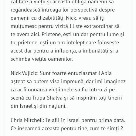
calitate a vieții și aceasta obligă oamenii să
regândească întreaga lor perspectivă despre
oamenii cu dizabilități. Nick, vreau să îți
mulțumesc pentru vizită ! Este extraordinar să
te avem aici. Prietene, ești un dar pentru lume și
tu, prietene, ești un om înțelept care folosește
acest dar pentru a influența, a îmbunătăți și a
schimba viețile oamenilor.
Nick Vujicic: Sunt foarte entuziasmat ! Abia
aștept să putem visa împreună, dar îmi imaginez
că ar fi onoarea vieții mele să fiu într-o zi pe
scenă cu Trupa Shalva și să inspirăm toți tinerii
din Israel și din națiuni.
Chris Mitchell: Te afli în Israel pentru prima dată.
Ce înseamnă aceasta pentru tine, cum te simți ?