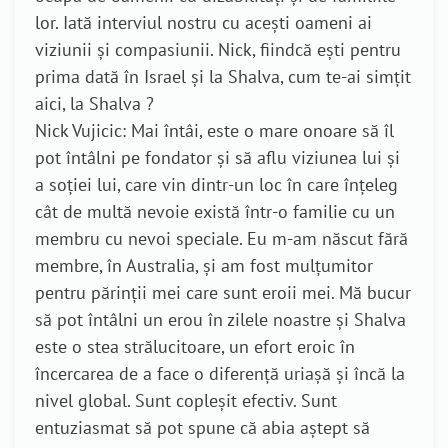
lor. Iată interviul nostru cu acești oameni ai
viziunii și compasiunii. Nick, fiindcă ești pentru
prima dată în Israel și la Shalva, cum te-ai simțit
aici, la Shalva ?
Nick Vujicic: Mai întâi, este o mare onoare să îl
pot întâlni pe fondator și să aflu viziunea lui și
a soției lui, care vin dintr-un loc în care înțeleg
cât de multă nevoie există într-o familie cu un
membru cu nevoi speciale. Eu m-am născut fără
membre, în Australia, și am fost mulțumitor
pentru părinții mei care sunt eroii mei. Mă bucur
să pot întâlni un erou în zilele noastre și Shalva
este o stea strălucitoare, un efort eroic în
încercarea de a face o diferență uriașă și încă la
nivel global. Sunt copleșit efectiv. Sunt
entuziasmat să pot spune că abia aștept să