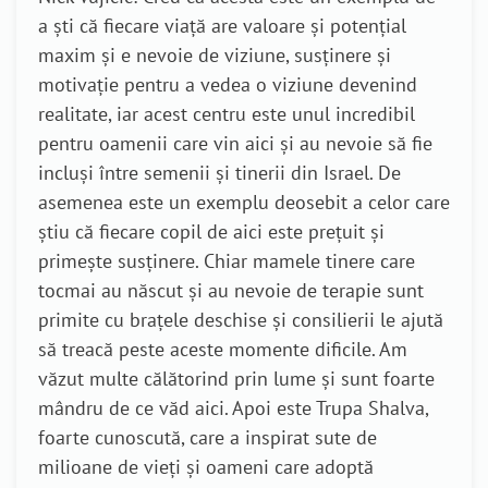
a ști că fiecare viață are valoare și potențial
maxim și e nevoie de viziune, susținere și
motivație pentru a vedea o viziune devenind
realitate, iar acest centru este unul incredibil
pentru oamenii care vin aici și au nevoie să fie
incluși între semenii și tinerii din Israel. De
asemenea este un exemplu deosebit a celor care
știu că fiecare copil de aici este prețuit și
primește susținere. Chiar mamele tinere care
tocmai au născut și au nevoie de terapie sunt
primite cu brațele deschise și consilierii le ajută
să treacă peste aceste momente dificile. Am
văzut multe călătorind prin lume și sunt foarte
mândru de ce văd aici. Apoi este Trupa Shalva,
foarte cunoscută, care a inspirat sute de
milioane de vieți și oameni care adoptă