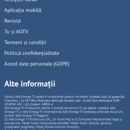
Aplicația mobilă
Revistă
Tu și AOTV
Termeni și condiții
Politică confidențialitate
Acord date personale (GDPR)
Alte informații
Canalul Alfa Omega TV poate fi recepționat gratuit via satelit:
Eutelsat 16A, 16 grade Est,
Frecventa – 12.567 Mhz, Polarizare
Vertica
lă, Symbol rate - 16.667 ks/s, Modulație: DVB-
S2,8PSK, FEC - 3/5, Codare - MPEG-4
.
Alfa Omega TV Production deține 2 licențe de emisie TV pe satelit: canalele Alfa
Omega TV și Alfa Omega TV Internațional. Alfa Omega TV editeaza, la fiecare doua luni,
revista: "Alfa Omega TV Magazin".
SC Alfa Omega TV Production SRL, Str Aurel Pop nr. 8, Timisoara. Reprezentant legal și
asociat unic: Pețan Tudor. Conducerea societății: Pețan Tudor: director general,
coodonator programe; Pețan Mirela: director executiv;