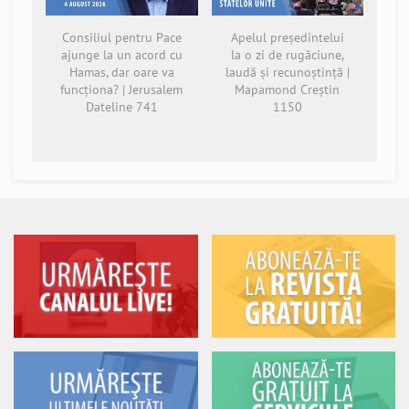
Consiliul pentru Pace
Apelul președintelui
ajunge la un acord cu
la o zi de rugăciune,
Hamas, dar oare va
laudă și recunoștință |
funcționa? | Jerusalem
Mapamond Creștin
Dateline 741
1150