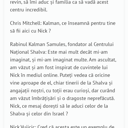
revin, să îmi aduc și familia ca să vadă acest
centru incredibil.
Chris Mitchell: Kalman, ce înseamnă pentru tine
să fii aici cu Nick ?
Rabinul Kalman Samules, fondator al Centrului
Național Shalva: Este mai mult decât mi-am
imaginat, și mi-am imaginat multe. Am ascultat,
am văzut și am fost inspirat de cuvintele lui
Nick în mediul online. Puteți vedea că oricine
vine aproape de el, chiar tinerii de la Shalva și
angajații noștri, cu toții erau curioși, dar curând
am văzut îmbrățișări și o dragoste neprefăcută.
Nick, ce mesaj dorești să le aduci celor de la
Shalva și celor din Israel ?
Nick Vujicic: Cred că acesta este un exemplu de