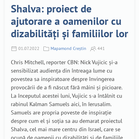
Shalva: proiect de
ajutorare a oamenilor cu
dizabilități și familiilor lor
01.07.2022
Mapamond Creștin
441
Chris Mitchell, reporter CBN: Nick Vujicic și-a
sensibilizat audiența din întreaga lume cu
povestea sa inspiratoare despre învingerea
provocării de a fi născut fără mâini și picioare.
La începutul acestei luni, Vujicic s-a întâlnit cu
rabinul Kalman Samuels aici, în Ierusalim.
Samuels are propria poveste de inspirație
despre cum el și soția sa au demarat proiectul
Shalva, cel mai mare centru din Israel, care se
ocupă de oamenii cu dizabilități și de familiile