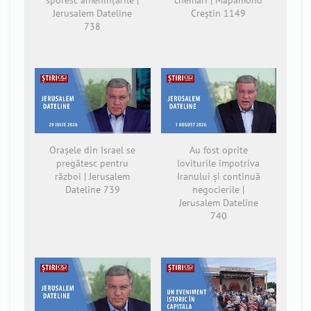
sporesc amenințările |
chemări | Mapamond
Jerusalem Dateline
Creștin 1149
738
Orașele din Israel se
Au fost oprite
pregătesc pentru
loviturile împotriva
război | Jerusalem
Iranului și continuă
Dateline 739
negocierile |
Jerusalem Dateline
740