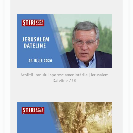
Acoliții Iranului sporesc amenințările | Jerusalem
Dateline 738