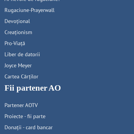
Rugaciune-Prayerwall
Devoțional
Creaționism
Pro-Viață
Liber de datorii
Joyce Meyer
Cartea Cărților
Fii partener AO
Partener AOTV
Proiecte - fii parte
Donații - card bancar