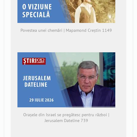
Povestea unei chemări | Mapamond Creștin 1149
Orașele din Israel se pregătesc pentru război |
Jerusalem Dateline 739