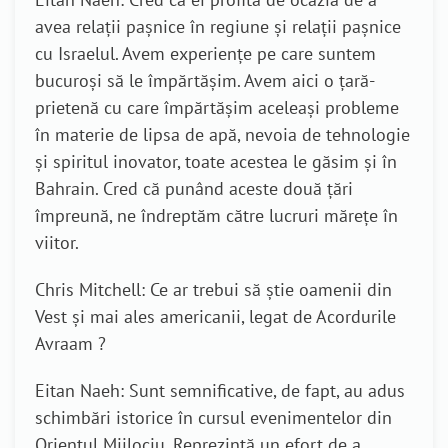
avea relații pașnice în regiune și relații pașnice
cu Israelul. Avem experiențe pe care suntem
bucuroși să le împărtășim. Avem aici o țară-
prietenă cu care împărtășim aceleași probleme
în materie de lipsa de apă, nevoia de tehnologie
și spiritul inovator, toate acestea le găsim și în
Bahrain. Cred că punând aceste două țări
împreună, ne îndreptăm către lucruri mărețe în
viitor.
Chris Mitchell: Ce ar trebui să știe oamenii din
Vest și mai ales americanii, legat de Acordurile
Avraam ?
Eitan Naeh: Sunt semnificative, de fapt, au adus
schimbări istorice în cursul evenimentelor din
Orientul Mijlociu. Reprezintă un efort de a