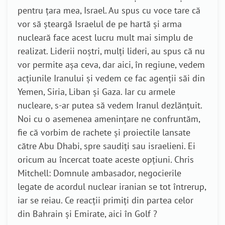
pentru țara mea, Israel. Au spus cu voce tare că
vor să șteargă Israelul de pe hartă și arma
nucleară face acest lucru mult mai simplu de
realizat. Liderii noștri, mulți lideri, au spus că nu
vor permite așa ceva, dar aici, în regiune, vedem
acțiunile Iranului și vedem ce fac agenții săi din
Yemen, Siria, Liban și Gaza. Iar cu armele
nucleare, s-ar putea să vedem Iranul dezlănțuit.
Noi cu o asemenea amenințare ne confruntăm,
fie că vorbim de rachete și proiectile lansate
către Abu Dhabi, spre saudiți sau israelieni. Ei
oricum au încercat toate aceste opțiuni. Chris
Mitchell: Domnule ambasador, negocierile
legate de acordul nuclear iranian se tot întrerup,
iar se reiau. Ce reacții primiți din partea celor
din Bahrain și Emirate, aici în Golf ?