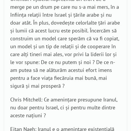
merge pe un drum pe care nu s-a mai mers, în a
înființa relații între Israel și țările arabe și nu
doar atât. În plus, dovedește celorlalte țări arabe
și lumii că acest lucru este posibil. Încercăm să
construim un model care sperăm că va fi copiat,
un model și un tip de relații și de cooperare în
care alți tineri mai ales, vor privi la liderii lor și
le vor spune: De ce nu putem și noi ? De ce n-
am putea să ne alăturăm acestui efort imens
pentru a face viața fiecăruia mai bună, mai
sigură și mai prosperă ?
Chris Mitchell: Ce amenințare presupune Iranul,
nu doar pentru Israel, ci și pentru multe dintre
aceste națiuni ?
Eitan Naeh: Iranul e o amenințare existențială