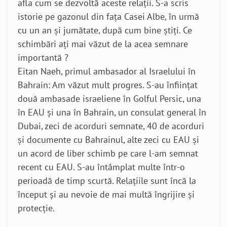
afla cum se dezvoltă aceste relații. S-a scris
istorie pe gazonul din fața Casei Albe, în urmă
cu un an și jumătate, după cum bine știți. Ce
schimbări ați mai văzut de la acea semnare
importantă ?
Eitan Naeh, primul ambasador al Israelului în
Bahrain: Am văzut mult progres. S-au înființat
două ambasade israeliene în Golful Persic, una
în EAU și una în Bahrain, un consulat general în
Dubai, zeci de acorduri semnate, 40 de acorduri
și documente cu Bahrainul, alte zeci cu EAU și
un acord de liber schimb pe care l-am semnat
recent cu EAU. S-au întâmplat multe într-o
perioadă de timp scurtă. Relațiile sunt încă la
început și au nevoie de mai multă îngrijire și
protecție.