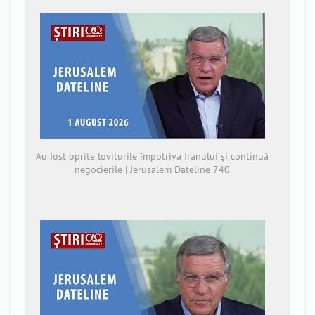
Au fost oprite loviturile împotriva Iranului și continuă
negocierile | Jerusalem Dateline 740