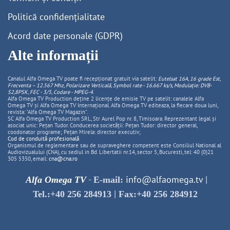
Politică confidențialitate
Acord date personale (GDPR)
Alte informații
Canalul Alfa Omega TV poate fi recepționat gratuit via satelit:
Eutelsat 16A, 16 grade Est,
Frecventa – 12.567 Mhz, Polarizare
Vertica
lă, Symbol rate - 16.667 ks/s, Modulație: DVB-
S2,8PSK, FEC - 3/5, Codare - MPEG-4
.
Alfa Omega TV Production deține 2 licențe de emisie TV pe satelit: canalele Alfa
Omega TV și Alfa Omega TV Internațional. Alfa Omega TV editeaza, la fiecare doua luni,
revista: "Alfa Omega TV Magazin".
SC Alfa Omega TV Production SRL, Str Aurel Pop nr. 8, Timisoara. Reprezentant legal și
asociat unic: Pețan Tudor. Conducerea societății: Pețan Tudor: director general,
coodonator programe; Pețan Mirela: director executiv;
Cod de conduită profesională
Organismul de reglementare sau de supraveghere competent este Consiliul National al
Audiovizualului (CNA), cu sediul in Bd. Libertatii nr.14, sector 5, Bucuresti, tel: 40 (0)21
305 5350, email:
cna@cna.ro
-
info@alfaomega.tv
|
Alfa Omega TV
E-mail:
|
Tel.:+40 256 284913
Fax:+40 256 284912