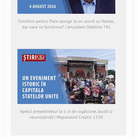
Consiliul pentru Pace ajunge la un acord cu Hamas,
dar oare va funcționa? | Jerusalem Dateline 741
Apelul președintelui la o zi de rugăciune, laudă și
recunoștință | Mapamond Creștin 1150