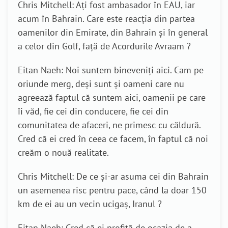
Chris Mitchell: Ați fost ambasador în EAU, iar
acum în Bahrain. Care este reacția din partea
oamenilor din Emirate, din Bahrain și în general
a celor din Golf, față de Acordurile Avraam ?
Eitan Naeh: Noi suntem bineveniți aici. Cam pe
oriunde merg, deși sunt și oameni care nu
agreează faptul că suntem aici, oamenii pe care
îi văd, fie cei din conducere, fie cei din
comunitatea de afaceri, ne primesc cu căldură.
Cred că ei cred în ceea ce facem, în faptul că noi
creăm o nouă realitate.
Chris Mitchell: De ce și-ar asuma cei din Bahrain
un asemenea risc pentru pace, când la doar 150
km de ei au un vecin ucigaș, Iranul ?
Eitan Naeh: Cred că ei profită de ocazia de a