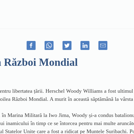
ea Război Mondial
tru libertatea țării. Herschel Woody Williams a fost ultimul 
Doilea Război Mondial. A murit în această săptămână la vârst
l în Marina Militară la Iwo Jima, Woody și-a condus batalionul
ului inamicului în timp ce se întorcea pentru mai multe aruncăt
l Statelor Unite care a fost a ridicat pe Muntele Suribachi. P