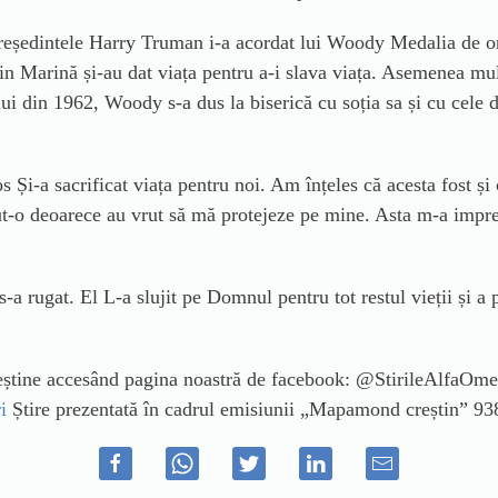
președintele Harry Truman i-a acordat lui Woody Medalia de on
 din Marină și-au dat viața pentru a-i slava viața. Asemenea mul
lui din 1962, Woody s-a dus la biserică cu soția sa și cu cele d
i-a sacrificat viața pentru noi. Am înțeles că acesta fost și 
ăcut-o deoarece au vrut să mă protejeze pe mine. Asta m-a impr
s-a rugat. El L-a slujit pe Domnul pentru tot restul vieții și a
creștine accesând pagina noastră de facebook: @StirileAlfaOm
i
Știre prezentată în cadrul emisiunii „Mapamond creștin” 93