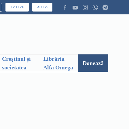
TV LIVE
AOTVi
Creștinul și
Librăria
Donează
societatea
Alfa Omega