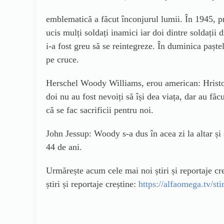
emblematică a făcut înconjurul lumii. În 1945, 
ucis mulți soldați inamici iar doi dintre soldații
i-a fost greu să se reintegreze. În duminica paște
pe cruce.
Herschel Woody Williams, erou american: Hristos Ș
doi nu au fost nevoiți să își dea viața, dar au f
că se fac sacrificii pentru noi.
John Jessup: Woody s-a dus în acea zi la altar și 
44 de ani.
Urmărește acum cele mai noi știri și reportaje 
știri și reportaje creștine:
https://alfaomega.tv/stir