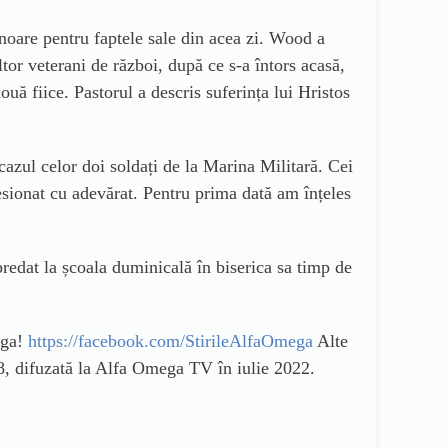
oare pentru faptele sale din acea zi. Wood a
tor veterani de război, după ce s-a întors acasă,
ouă fiice. Pastorul a descris suferința lui Hristos
cazul celor doi soldați de la Marina Militară. Cei
esionat cu adevărat. Pentru prima dată am înțeles
 predat la școala duminicală în biserica sa timp de
ega!
https://facebook.com/StirileAlfaOmega
Alte
8, difuzată la Alfa Omega TV în iulie 2022.