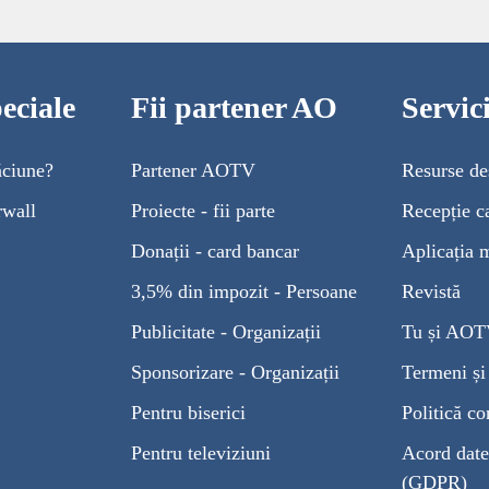
eciale
Fii partener AO
Servi
ăciune?
Partener AOTV
Resurse de
rwall
Proiecte - fii parte
Recepție c
Donații - card bancar
Aplicația 
3,5% din impozit - Persoane
Revistă
Publicitate - Organizații
Tu și AO
Sponsorizare - Organizații
Termeni și 
Pentru biserici
Politică co
Pentru televiziuni
Acord date
(GDPR)