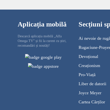
Aplicația mobilă
Secțiuni sp
Descarcă aplicația mobilă „Alfa
Ai nevoie de rug
Omega TV” și fii la curent cu știri,
recomandări și noutăți!
Rugaciune-Praye
Devoțional
Creaționism
Pro-Viață
Liber de datorii
Joyce Meyer
Cartea Cărților