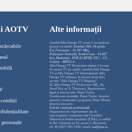
cii AOTV
Alte informații
Canalul Alfa Omega TV poate fi recepționat
scărcabile
gratuit via satelit:
Eutelsat 16A, 16 grade
Est, Frecventa – 12.567 Mhz,
Polarizare
Vertica
lă, Symbol rate - 16.667
anal
ks/s, Modulație: DVB-S2,8PSK, FEC - 3/5,
Codare - MPEG-4
.
Alfa Omega TV Production deține 2 licențe
mobilă
de emisie TV pe satelit: canalele Alfa Omega
TV și Alfa Omega TV Internațional. Alfa
Omega TV editeaza, la fiecare doua luni,
revista: "Alfa Omega TV Magazin".
SC Alfa Omega TV Production SRL, Str
TV
Aurel Pop nr. 8, Timisoara. Reprezentant
legal și asociat unic: Pețan Tudor.
Conducerea societății: Pețan Tudor: director
condiții
general, coodonator programe; Pețan Mirela:
director executiv;
Cod de conduită profesională
nfidențialitate
Organismul de reglementare sau de
supraveghere competent este Consiliul
National al Audiovizualului (CNA), cu sediul
 personale
in Bd. Libertatii nr.14, sector 5, Bucuresti,
tel: 40 (0)21 305 5350, email:
cna@cna.ro