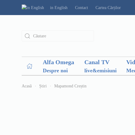
in English
Contact
Cartea Cărților
Alfa Omega
Canal TV
Vi
Despre noi
live&emisiuni
Med
Acasă
Știri
Mapamond Creștin