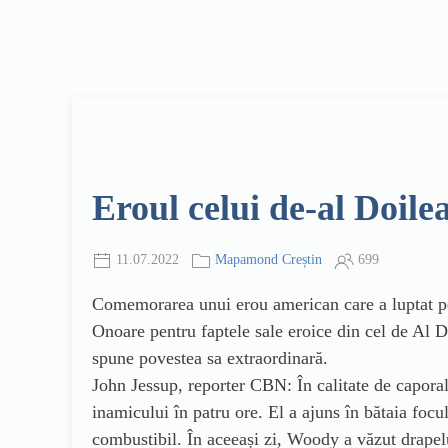
Eroul celui de-al Doil
11.07.2022
Mapamond Creștin
699
Comemorarea unui erou american care a luptat pen
Onoare pentru faptele sale eroice din cel de Al 
spune povestea sa extraordinară.
John Jessup, reporter CBN: În calitate de capora
inamicului în patru ore. El a ajuns în bătaia foc
combustibil. În aceeași zi, Woody a văzut drapelu