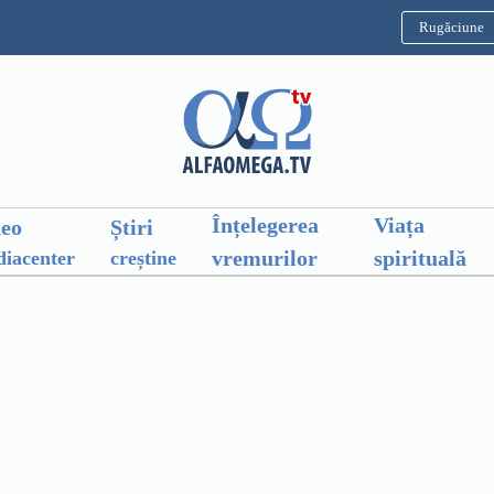
Rugăciune
Înțelegerea
Viața
deo
Știri
vremurilor
spirituală
iacenter
creștine