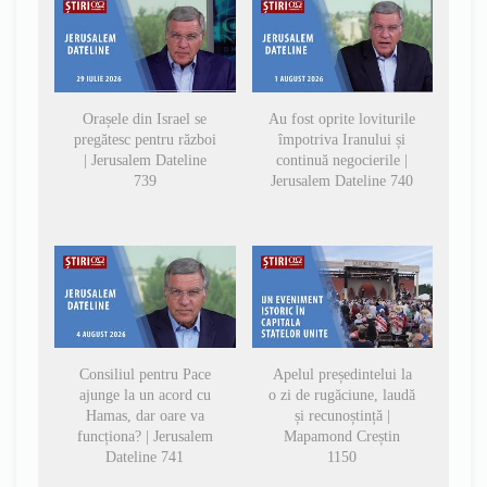
Orașele din Israel se
Au fost oprite loviturile
pregătesc pentru război
împotriva Iranului și
| Jerusalem Dateline
continuă negocierile |
739
Jerusalem Dateline 740
Consiliul pentru Pace
Apelul președintelui la
ajunge la un acord cu
o zi de rugăciune, laudă
Hamas, dar oare va
și recunoștință |
funcționa? | Jerusalem
Mapamond Creștin
Dateline 741
1150