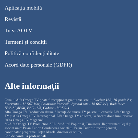
Aplicația mobilă
Revistă
Tu și AOTV
Termeni și condiții
Politică confidențialitate
Acord date personale (GDPR)
Alte informații
Canalul Alfa Omega TV poate fi recepționat gratuit via satelit:
Eutelsat 16A, 16 grade Est,
Frecventa – 12.567 Mhz, Polarizare
Vertica
lă, Symbol rate - 16.667 ks/s, Modulație:
DVB-S2,8PSK, FEC - 3/5, Codare - MPEG-4
.
Alfa Omega TV Production deține 2 licențe de emisie TV pe satelit: canalele Alfa Omega
TV și Alfa Omega TV Internațional. Alfa Omega TV editeaza, la fiecare doua luni, revista:
"Alfa Omega TV Magazin".
SC Alfa Omega TV Production SRL, Str Aurel Pop nr. 8, Timisoara. Reprezentant legal și
asociat unic: Pețan Tudor. Conducerea societății: Pețan Tudor: director general,
coodonator programe; Pețan Mirela: director executiv;
Cod de conduită profesională