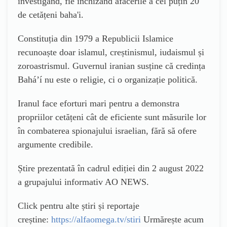
investigând, fie închizând afacerile a cel puțin 20
de cetățeni baha'i.
Constituția din 1979 a Republicii Islamice
recunoaște doar islamul, creștinismul, iudaismul și
zoroastrismul. Guvernul iranian susține că credința
Baháʼí nu este o religie, ci o organizație politică.
Iranul face eforturi mari pentru a demonstra
propriilor cetățeni cât de eficiente sunt măsurile lor
în combaterea spionajului israelian, fără să ofere
argumente credibile.
Știre prezentată în cadrul ediției din 2 august 2022
a grupajului informativ AO NEWS.
Click pentru alte știri și reportaje
creștine:
https://alfaomega.tv/stiri
Urmărește acum