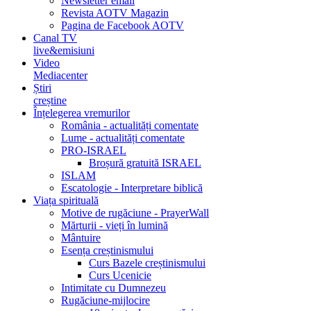
Newsletter email
Revista AOTV Magazin
Pagina de Facebook AOTV
Canal TV
live&emisiuni
Video
Mediacenter
Știri
creștine
Înțelegerea vremurilor
România - actualități comentate
Lume - actualități comentate
PRO-ISRAEL
Broșură gratuită ISRAEL
ISLAM
Escatologie - Interpretare biblică
Viața spirituală
Motive de rugăciune - PrayerWall
Mărturii - vieți în lumină
Mântuire
Esența creștinismului
Curs Bazele creștinismului
Curs Ucenicie
Intimitate cu Dumnezeu
Rugăciune-mijlocire