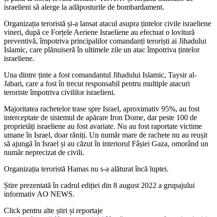
israelieni să alerge la adăposturile de bombardament.
Organizația teroristă și-a lansat atacul asupra țintelor civile israeliene
vineri, după ce Forțele Aeriene Israeliene au efectuat o lovitură
preventivă, împotriva principalilor comandanți teroriști ai Jihadului
Islamic, care plănuiseră în ultimele zile un atac împotriva țintelor
israeliene.
Una dintre ținte a fost comandantul Jihadului Islamic, Taysir al-
Jabari, care a fost în trecut responsabil pentru multiple atacuri
teroriste împotriva civililor israelieni.
Majoritatea rachetelor trase spre Israel, aproximativ 95%, au fost
interceptate de sistemul de apărare Iron Dome, dar peste 100 de
proprietăți israeliene au fost avariate. Nu au fost raportate victime
umane în Israel, doar răniți. Un număr mare de rachete nu au reușit
să ajungă în Israel și au căzut în interiorul Fâșiei Gaza, omorând un
număr neprecizat de civili.
Organizația teroristă Hamas nu s-a alăturat încă luptei.
Știre prezentată în cadrul ediției din 8 august 2022 a grupajului
informativ AO NEWS.
Click pentru alte știri și reportaje