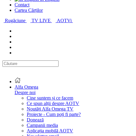
Contact
Cartea Cărților
Rugăciune
TV LIVE
AOTVi
Alfa Omega
Despre noi
Cine suntem și ce facem
Ce spun alții despre AOTV
Noutăți Alfa Omega TV
Proiecte - Cum poți fi parte?
Donează
Campanii media
Aplicația mobilă AOTV