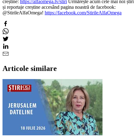
creștine:
https://alfaomega.tv/stiri
Urmărește acum cele mai noi știri
și reportaje creștine accesând pagina noastră de facebook:
@StirileAlfaOmega!
https://facebook.com/StirileAlfaOmega
Articole similare