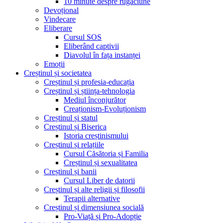
10 minute despre rugăciune
Devoțional
Vindecare
Eliberare
Cursul SOS
Eliberând captivii
Diavolul în fața instanței
Emoții
Creștinul și societatea
Creștinul și profesia-educația
Creștinul și știința-tehnologia
Mediul înconjurător
Creaționism-Evoluționism
Creștinul și statul
Creștinul și Biserica
Istoria creștinismului
Creștinul și relațiile
Cursul Căsătoria și Familia
Creștinul și sexualitatea
Creștinul și banii
Cursul Liber de datorii
Creștinul și alte religii și filosofii
Terapii alternative
Creștinul și dimensiunea socială
Pro-Viață și Pro-Adopție