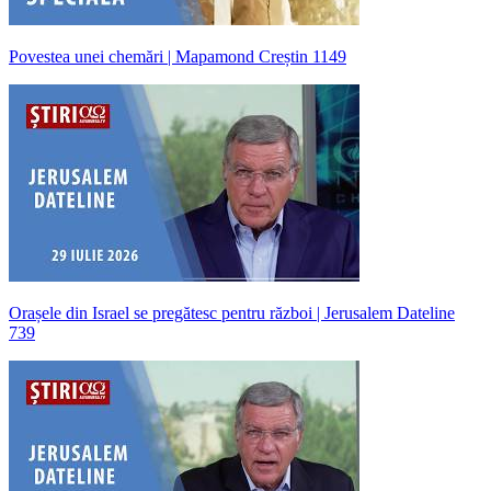
Povestea unei chemări | Mapamond Creștin 1149
Orașele din Israel se pregătesc pentru război | Jerusalem Dateline
739