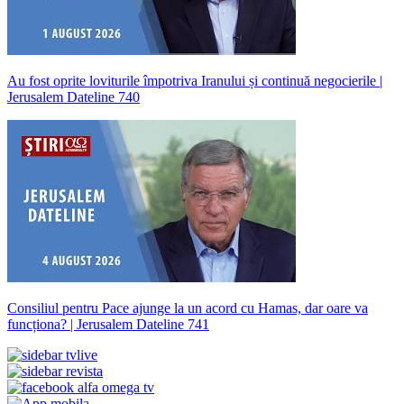
Au fost oprite loviturile împotriva Iranului și continuă negocierile |
Jerusalem Dateline 740
Consiliul pentru Pace ajunge la un acord cu Hamas, dar oare va
funcționa? | Jerusalem Dateline 741