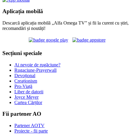
Aplicația mobilă
Descarcă aplicația mobilă „Alfa Omega TV” și fii la curent cu știri,
recomandări și noutăți!
Secțiuni speciale
Ai nevoie de rugăciune?
Rugaciune-Prayerwall
Devoțional
Creaționism
Pro-Viață
Liber de datorii
Joyce Meyer
Cartea Cărților
Fii partener AO
Partener AOTV
Proiecte - fii parte