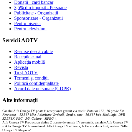
Donații - card bancar
3,5% din impozit - Persoane
Publicitate - Organizații
Sponsorizare - Organizații
Pentru biserici
Pentru televiziuni
Servicii AOTV
Resurse descărcabile
Recepție canal
Aplicația mobilă
Revistă
Tu și AOTV
Termeni și condiții
Politică confidențialitate
Acord date personale (GDPR)
Alte informații
Canalul Alfa Omega TV poate fi recepționat gratuit via satelit:
Eutelsat 16A, 16 grade Est,
Frecventa – 12.567 Mhz, Polarizare
Vertica
lă, Symbol rate - 16.667 ks/s, Modulație: DVB-
S2,8PSK, FEC - 3/5, Codare - MPEG-4
.
Alfa Omega TV Production deține 2 licențe de emisie TV pe satelit: canalele Alfa Omega TV
și Alfa Omega TV Internațional. Alfa Omega TV editeaza, la fiecare doua luni, revista: "Alfa
Omega TV Magazin".