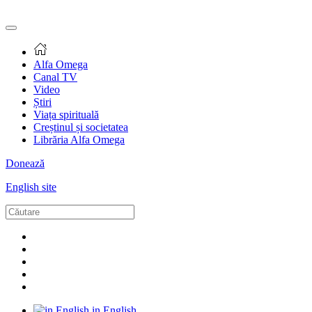
Alfa Omega
Canal TV
Video
Știri
Viața spirituală
Creștinul și societatea
Librăria Alfa Omega
Donează
English site
in English