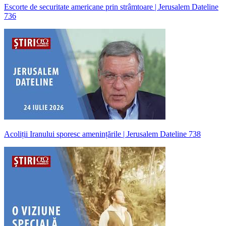
Escorte de securitate americane prin strâmtoare | Jerusalem Dateline
736
Acoliții Iranului sporesc amenințările | Jerusalem Dateline 738