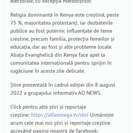
electorale, cu excepția metodiștilor.
Religia dominantă în Kenya este creștină, peste
75 %, majoritatea protestanți, iar dezbaterile
publice au fost puternic influențate de teme
creștine, precum familia, protecția femeilor și
educația, dar au fost și alte probleme locale.
Aliața Evanghelică din Kenya face apel la
comunitatea internațională pentru sprijin în
rugăciune în aceste zile delicate.
Știre prezentată în cadrul ediției din 8 august
2022 a grupajului informativ AO NEWS.
Click pentru alte știri și reportaje
creștine:
https://alfaomega.tv/stiri
Urmărește
acum cele mai noi știri și reportaje creștine
accesând pagina noastră de facebook: