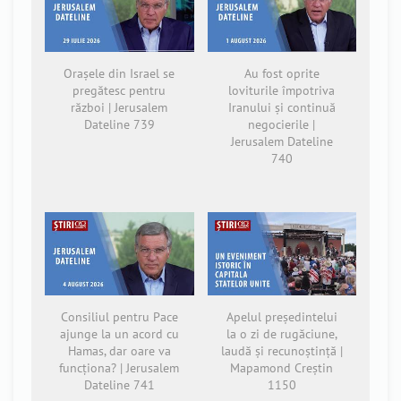
Orașele din Israel se
Au fost oprite
pregătesc pentru
loviturile împotriva
război | Jerusalem
Iranului și continuă
Dateline 739
negocierile |
Jerusalem Dateline
740
Consiliul pentru Pace
Apelul președintelui
ajunge la un acord cu
la o zi de rugăciune,
Hamas, dar oare va
laudă și recunoștință |
funcționa? | Jerusalem
Mapamond Creștin
Dateline 741
1150