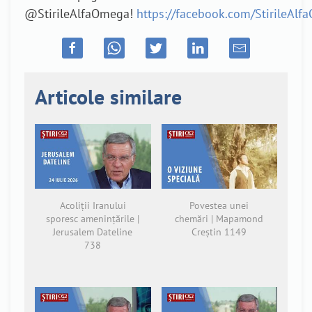
@StirileAlfaOmega!
https://facebook.com/StirileAl
Articole similare
Acoliții Iranului
Povestea unei
sporesc amenințările |
chemări | Mapamond
Jerusalem Dateline
Creștin 1149
738