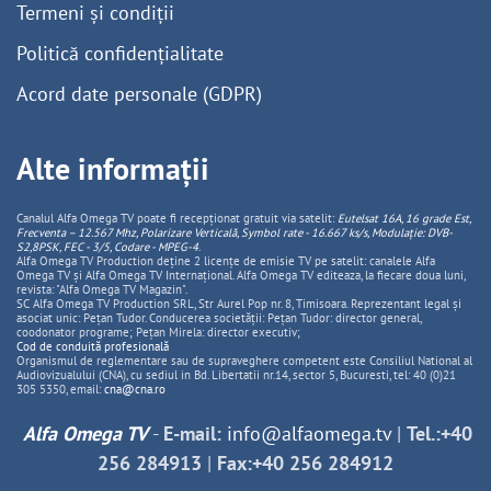
Termeni și condiții
Politică confidențialitate
Acord date personale (GDPR)
Alte informații
Canalul Alfa Omega TV poate fi recepționat gratuit via satelit:
Eutelsat 16A, 16 grade Est,
Frecventa – 12.567 Mhz, Polarizare
Vertica
lă, Symbol rate - 16.667 ks/s, Modulație: DVB-
S2,8PSK, FEC - 3/5, Codare - MPEG-4
.
Alfa Omega TV Production deține 2 licențe de emisie TV pe satelit: canalele Alfa
Omega TV și Alfa Omega TV Internațional. Alfa Omega TV editeaza, la fiecare doua luni,
revista: "Alfa Omega TV Magazin".
SC Alfa Omega TV Production SRL, Str Aurel Pop nr. 8, Timisoara. Reprezentant legal și
asociat unic: Pețan Tudor. Conducerea societății: Pețan Tudor: director general,
coodonator programe; Pețan Mirela: director executiv;
Cod de conduită profesională
Organismul de reglementare sau de supraveghere competent este Consiliul National al
Audiovizualului (CNA), cu sediul in Bd. Libertatii nr.14, sector 5, Bucuresti, tel: 40 (0)21
305 5350, email:
cna@cna.ro
Alfa Omega TV
-
E-mail:
info@alfaomega.tv
|
Tel.:+40
256 284913
|
Fax:+40 256 284912