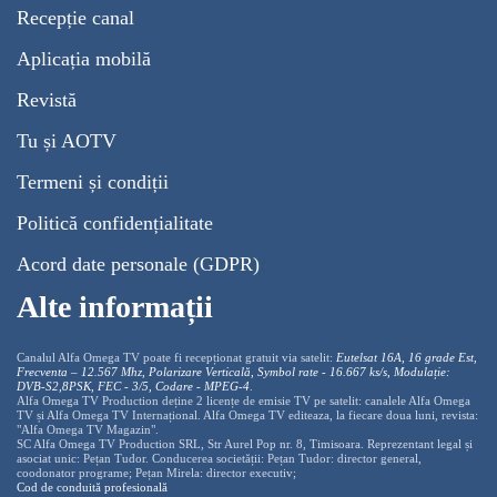
Recepție canal
Aplicația mobilă
Revistă
Tu și AOTV
Termeni și condiții
Politică confidențialitate
Acord date personale (GDPR)
Alte informații
Canalul Alfa Omega TV poate fi recepționat gratuit via satelit:
Eutelsat 16A, 16 grade Est,
Frecventa – 12.567 Mhz, Polarizare
Vertica
lă, Symbol rate - 16.667 ks/s, Modulație:
DVB-S2,8PSK, FEC - 3/5, Codare - MPEG-4
.
Alfa Omega TV Production deține 2 licențe de emisie TV pe satelit: canalele Alfa Omega
TV și Alfa Omega TV Internațional. Alfa Omega TV editeaza, la fiecare doua luni, revista:
"Alfa Omega TV Magazin".
SC Alfa Omega TV Production SRL, Str Aurel Pop nr. 8, Timisoara. Reprezentant legal și
asociat unic: Pețan Tudor. Conducerea societății: Pețan Tudor: director general,
coodonator programe; Pețan Mirela: director executiv;
Cod de conduită profesională