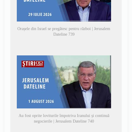
Orașele din Israel se pregătesc pentru război | Jerusalem
Dateline 739
Au fost oprite loviturile împotriva Iranului și continuă
negocierile | Jerusalem Dateline 740