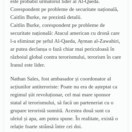
este probabil următorul lider al Al-Qaeda.
Corespondent pe probleme de securitate națională,
Caitlin Burke, ne prezintă detalii.
Caitlin Burke, corespondent pe probleme de
securitate națională: Atacul american cu dronă care
l-a eliminat pe șeful Al-Qaeda, Ayman al-Zawahiri,
ar putea declanșa o fază chiar mai periculoasă în
războiul global contra terorismului, terorism în care
Iranul este lider.
Nathan Sales, fost ambasador și coordonator al
acțiunilor antiteroriste: Poate nu era de așteptat ca
regimul șiit revoluționar, cel mai mare sponsor
statal al terorismului, să facă un parteneriat cu o
grupare teroristă sunnită. Acestea două sunt ca
uleiul și apa, am putea spune. În realitate, există o
relație foarte strânsă între cei doi.