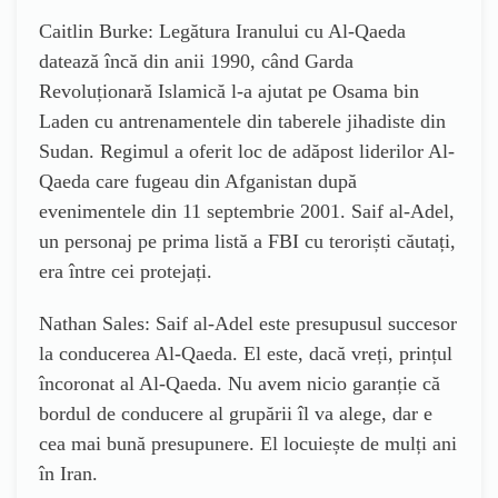
Caitlin Burke: Legătura Iranului cu Al-Qaeda
datează încă din anii 1990, când Garda
Revoluționară Islamică l-a ajutat pe Osama bin
Laden cu antrenamentele din taberele jihadiste din
Sudan. Regimul a oferit loc de adăpost liderilor Al-
Qaeda care fugeau din Afganistan după
evenimentele din 11 septembrie 2001. Saif al-Adel,
un personaj pe prima listă a FBI cu teroriști căutați,
era între cei protejați.
Nathan Sales: Saif al-Adel este presupusul succesor
la conducerea Al-Qaeda. El este, dacă vreți, prințul
încoronat al Al-Qaeda. Nu avem nicio garanție că
bordul de conducere al grupării îl va alege, dar e
cea mai bună presupunere. El locuiește de mulți ani
în Iran.