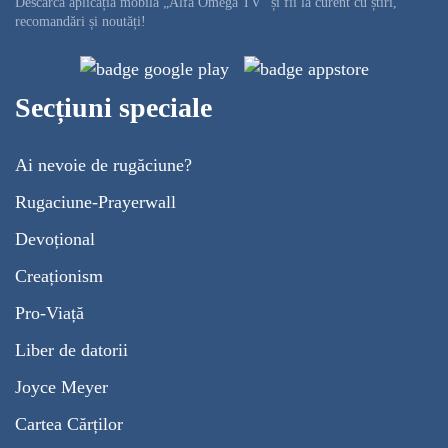
Descarcă aplicația mobilă „Alfa Omega TV” și fii la curent cu știri,
recomandări și noutăți!
Secțiuni speciale
Ai nevoie de rugăciune?
Rugaciune-Prayerwall
Devoțional
Creaționism
Pro-Viață
Liber de datorii
Joyce Meyer
Cartea Cărților