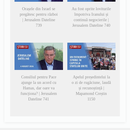
Orașele din Israel se
Au fost oprite loviturile
pregătesc pentru război
împotriva Iranului și
| Jerusalem Dateline
continuă negocierile |
739
Jerusalem Dateline 740
Consiliul pentru Pace
Apelul președintelui la
ajunge la un acord cu
o zi de rugăciune, laudă
Hamas, dar oare va
și recunoștință |
funcționa? | Jerusalem
Mapamond Creștin
Dateline 741
1150