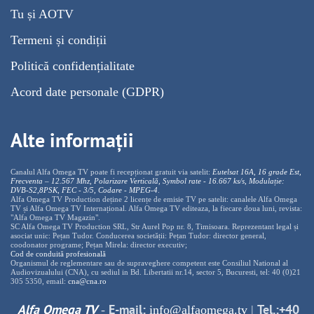
Tu și AOTV
Termeni și condiții
Politică confidențialitate
Acord date personale (GDPR)
Alte informații
Canalul Alfa Omega TV poate fi recepționat gratuit via satelit:
Eutelsat 16A, 16 grade Est,
Frecventa – 12.567 Mhz, Polarizare
Vertica
lă, Symbol rate - 16.667 ks/s, Modulație:
DVB-S2,8PSK, FEC - 3/5, Codare - MPEG-4
.
Alfa Omega TV Production deține 2 licențe de emisie TV pe satelit: canalele Alfa Omega
TV și Alfa Omega TV Internațional. Alfa Omega TV editeaza, la fiecare doua luni, revista:
"Alfa Omega TV Magazin".
SC Alfa Omega TV Production SRL, Str Aurel Pop nr. 8, Timisoara. Reprezentant legal și
asociat unic: Pețan Tudor. Conducerea societății: Pețan Tudor: director general,
coodonator programe; Pețan Mirela: director executiv;
Cod de conduită profesională
Organismul de reglementare sau de supraveghere competent este Consiliul National al
Audiovizualului (CNA), cu sediul in Bd. Libertatii nr.14, sector 5, Bucuresti, tel: 40 (0)21
305 5350, email:
cna@cna.ro
Alfa Omega TV
E-mail:
Tel.:+40
-
info@alfaomega.tv
|