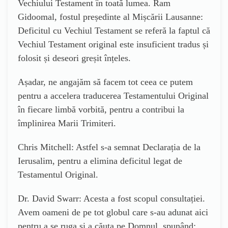
Vechiului Testament în toată lumea. Ram
Gidoomal, fostul președinte al Mișcării Lausanne:
Deficitul cu Vechiul Testament se referă la faptul că
Vechiul Testament original este insuficient tradus și
folosit și deseori greșit înțeles.
Așadar, ne angajăm să facem tot ceea ce putem
pentru a accelera traducerea Testamentului Original
în fiecare limbă vorbită, pentru a contribui la
împlinirea Marii Trimiteri.
Chris Mitchell: Astfel s-a semnat Declarația de la
Ierusalim, pentru a elimina deficitul legat de
Testamentul Original.
Dr. David Swarr: Acesta a fost scopul consultației.
Avem oameni de pe tot globul care s-au adunat aici
pentru a se ruga și a căuta pe Domnul, spunând: