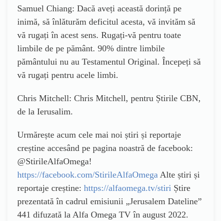
Samuel Chiang: Dacă aveți această dorință pe
inimă, să înlăturăm deficitul acesta, vă invităm să
vă rugați în acest sens. Rugați-vă pentru toate
limbile de pe pământ. 90% dintre limbile
pământului nu au Testamentul Original. Începeți să
vă rugați pentru acele limbi.
Chris Mitchell: Chris Mitchell, pentru Știrile CBN,
de la Ierusalim.
Urmărește acum cele mai noi știri și reportaje
creștine accesând pe pagina noastră de facebook:
@StirileAlfaOmega!
https://facebook.com/StirileAlfaOmega
Alte știri și
reportaje creștine:
https://alfaomega.tv/stiri
Știre
prezentată în cadrul emisiunii „Jerusalem Dateline”
441 difuzată la Alfa Omega TV în august 2022.