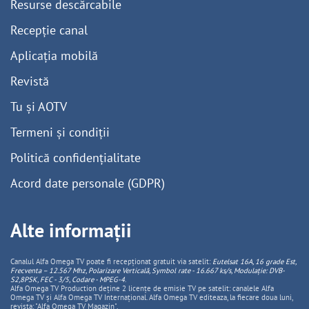
Resurse descărcabile
Recepție canal
Aplicația mobilă
Revistă
Tu și AOTV
Termeni și condiții
Politică confidențialitate
Acord date personale (GDPR)
Alte informații
Canalul Alfa Omega TV poate fi recepționat gratuit via satelit:
Eutelsat 16A, 16 grade Est,
Frecventa – 12.567 Mhz, Polarizare
Vertica
lă, Symbol rate - 16.667 ks/s, Modulație: DVB-
S2,8PSK, FEC - 3/5, Codare - MPEG-4
.
Alfa Omega TV Production deține 2 licențe de emisie TV pe satelit: canalele Alfa
Omega TV și Alfa Omega TV Internațional. Alfa Omega TV editeaza, la fiecare doua luni,
revista: "Alfa Omega TV Magazin".