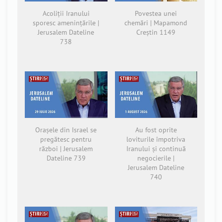
Acoliții Iranului
Povestea unei
sporesc amenințările |
chemări | Mapamond
Jerusalem Dateline
Creștin 1149
738
Orașele din Israel se
Au fost oprite
pregătesc pentru
loviturile împotriva
război | Jerusalem
Iranului și continuă
Dateline 739
negocierile |
Jerusalem Dateline
740