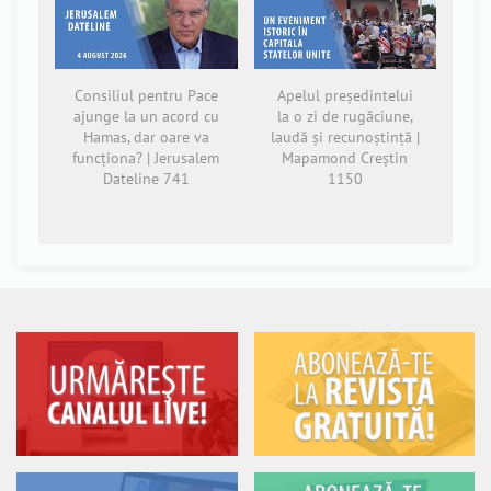
Consiliul pentru Pace
Apelul președintelui
ajunge la un acord cu
la o zi de rugăciune,
Hamas, dar oare va
laudă și recunoștință |
funcționa? | Jerusalem
Mapamond Creștin
Dateline 741
1150