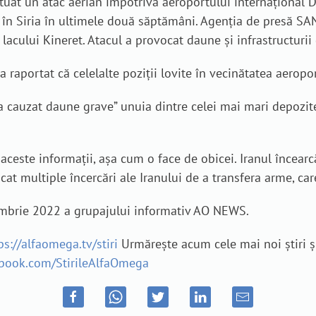
ctuat un atac aerian împotriva aeroportului internațional D
an în Siria în ultimele două săptămâni. Agenția de presă SAN
a lacului Kineret. Atacul a provocat daune și infrastructurii
raportat că celelalte poziții lovite în vecinătatea aeroport
„a cauzat daune grave” unuia dintre celei mai mari depozit
 aceste informații, așa cum o face de obicei. Iranul încea
cat multiple încercări ale Iranului de a transfera arme, c
tembrie 2022 a grupajului informativ AO NEWS.
ps://alfaomega.tv/stiri
Urmărește acum cele mai noi știri ș
ebook.com/StirileAlfaOmega