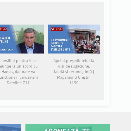
Consiliul pentru Pace
Apelul președintelui la
ajunge la un acord cu
o zi de rugăciune,
Hamas, dar oare va
laudă și recunoștință |
funcționa? | Jerusalem
Mapamond Creștin
Dateline 741
1150