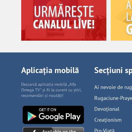
Aplicația mobilă
Secțiuni s
Descarcă aplicația mobilă „Alfa
Ai nevoie de ru
Omega TV” și fii la curent cu știri,
recomandări și noutăți!
Rugaciune-Praye
Devoțional
Creaționism
Pro-Viață