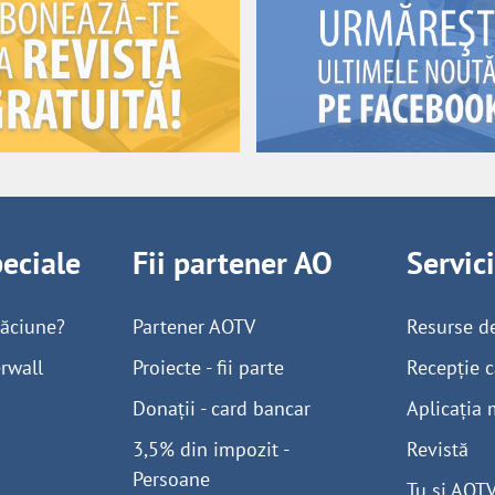
peciale
Fii partener AO
Servic
găciune?
Partener AOTV
Resurse d
rwall
Proiecte - fii parte
Recepție c
Donații - card bancar
Aplicația 
3,5% din impozit -
Revistă
Persoane
Tu și AOT