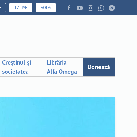
e
TV LIVE
AOTVi
Creștinul și
Librăria
Donează
societatea
Alfa Omega