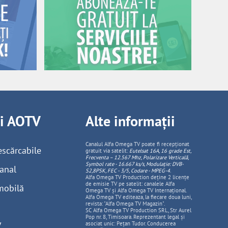
ii AOTV
Alte informații
Canalul Alfa Omega TV poate fi recepționat
escărcabile
gratuit via satelit:
Eutelsat 16A, 16 grade Est,
Frecventa – 12.567 Mhz, Polarizare
Vertica
lă,
Symbol rate - 16.667 ks/s, Modulație: DVB-
anal
S2,8PSK, FEC - 3/5, Codare - MPEG-4
.
Alfa Omega TV Production deține 2 licențe
de emisie TV pe satelit: canalele Alfa
mobilă
Omega TV și Alfa Omega TV Internațional.
Alfa Omega TV editeaza, la fiecare doua luni,
revista: "Alfa Omega TV Magazin".
SC Alfa Omega TV Production SRL, Str Aurel
Pop nr. 8, Timisoara. Reprezentant legal și
V
asociat unic: Pețan Tudor. Conducerea