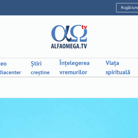
Rugăciun
Înțelegerea
Viața
deo
Știri
vremurilor
spirituală
iacenter
creștine