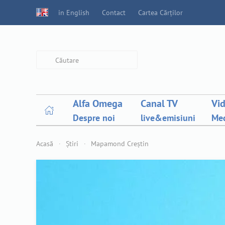
in English
Contact
Cartea Cărților
Type 2 or more characters for
results.
Alfa Omega
Canal TV
Vi
Despre noi
live&emisiuni
Med
Acasă
Știri
Mapamond Creștin