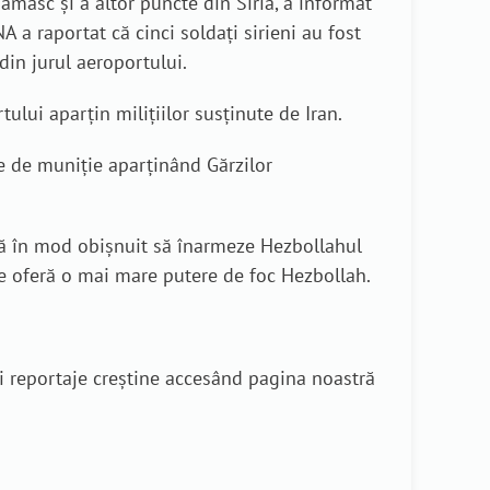
amasc și a altor puncte din Siria, a informat
A a raportat că cinci soldați sirieni au fost
 din jurul aeroportului.
ului aparțin milițiilor susținute de Iran.
e de muniție aparținând Gărzilor
rcă în mod obișnuit să înarmeze Hezbollahul
are oferă o mai mare putere de foc Hezbollah.
i reportaje creștine accesând pagina noastră