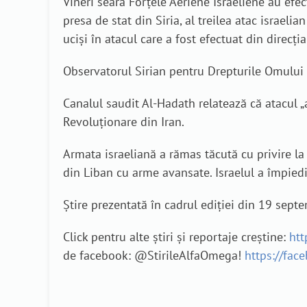
Vineri seara Forțele Aeriene Israeliene au efe
presa de stat din Siria, al treilea atac israeli
uciși în atacul care a fost efectuat din direcți
Observatorul Sirian pentru Drepturile Omului a 
Canalul saudit Al-Hadath relatează că atacul 
Revoluționare din Iran.
Armata israeliană a rămas tăcută cu privire la
din Liban cu arme avansate. Israelul a împiedi
Știre prezentată în cadrul ediției din 19 sep
Click pentru alte știri și reportaje creștine:
htt
de facebook: @StirileAlfaOmega!
https://fac