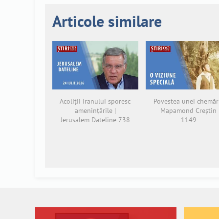
Articole similare
Acoliții Iranului sporesc
Povestea unei chemări
amenințările |
Mapamond Creștin
Jerusalem Dateline 738
1149