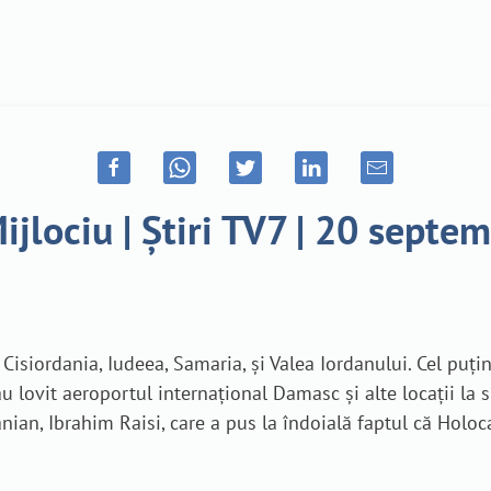
ijlociu | Știri TV7 | 20 septe
Cisiordania, Iudeea, Samaria, și Valea Iordanului. Cel puțin 
u lovit aeroportul internațional Damasc și alte locații la s
anian, Ibrahim Raisi, care a pus la îndoială faptul că Holoc