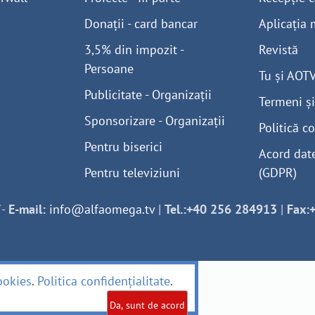
Donații - card bancar
Aplicația 
3,5% din impozit -
Revistă
Persoane
Tu și AOT
Publicitate - Organizații
Termeni și
Sponsorizare - Organizații
Politică co
Pentru biserici
Acord dat
Pentru televiziuni
(GDPR)
-
E-mail:
info@alfaomega.tv
|
Tel.:+40 256 284913
|
Fax:
ookies
.
Politica confidențialitate
.
Da, sunt de acord