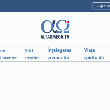
Rugăciun
Înțelegerea
Viața
deo
Știri
vremurilor
spirituală
iacenter
creștine