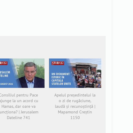
Consiliul pentru Pace
Apelul președintelui la
ajunge la un acord cu
o zi de rugăciune,
Hamas, dar oare va
laudă și recunoștință |
funcționa? | Jerusalem
Mapamond Creștin
Dateline 741
1150