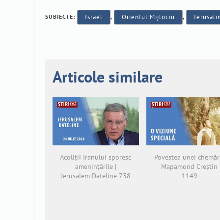
SUBIECTE:
Israel
,
Orientul Mijlociu
,
Ierusal
Articole similare
Acoliții Iranului sporesc
Povestea unei chemări
amenințările |
Mapamond Creștin
Jerusalem Dateline 738
1149