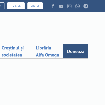
e
TV LIVE
AOTVi
Creștinul și
Librăria
Donează
societatea
Alfa Omega