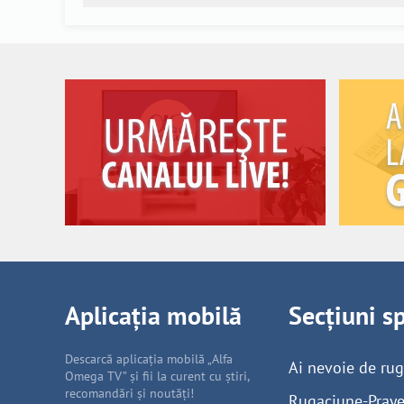
Aplicația mobilă
Secțiuni s
Descarcă aplicația mobilă „Alfa
Ai nevoie de ru
Omega TV” și fii la curent cu știri,
recomandări și noutăți!
Rugaciune-Praye