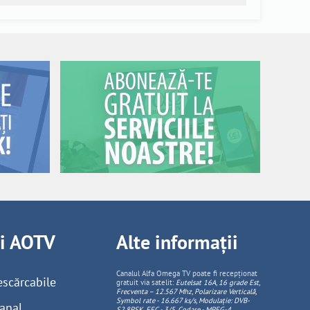
ii AOTV
Alte informații
Canalul Alfa Omega TV poate fi recepționat
escărcabile
gratuit via satelit:
Eutelsat 16A, 16 grade Est,
Frecventa – 12.567 Mhz, Polarizare
Vertica
lă,
Symbol rate - 16.667 ks/s, Modulație: DVB-
anal
S2,8PSK, FEC - 3/5, Codare - MPEG-4
.