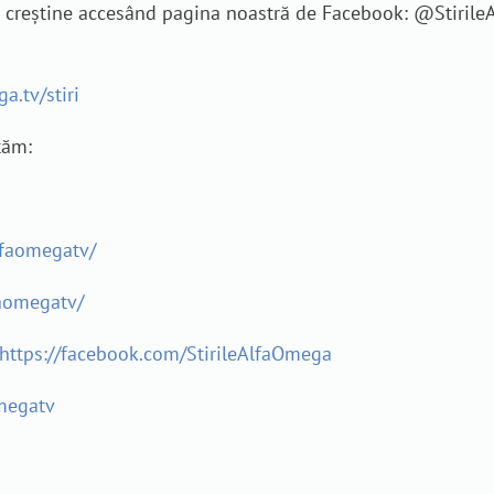
je creștine accesând pagina noastră de Facebook: @Stiril
a.tv/stiri
tăm:
lfaomegatv/
aomegatv/
https://facebook.com/StirileAlfaOmega
megatv