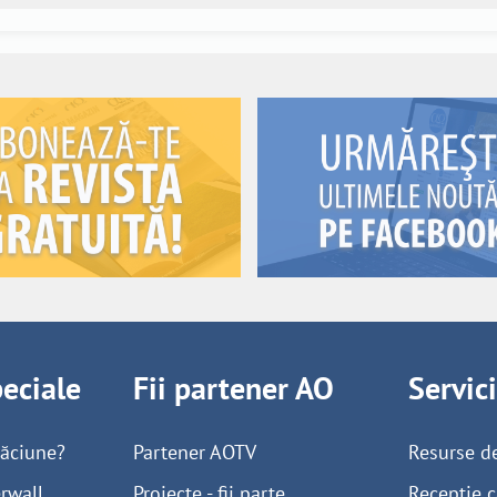
peciale
Fii partener AO
Servic
găciune?
Partener AOTV
Resurse d
rwall
Proiecte - fii parte
Recepție c