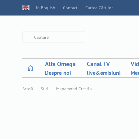
in English
Contact
Cartea Cărților
Type 2 or more characters for
results.
Alfa Omega
Canal TV
Vi
Despre noi
live&emisiuni
Med
Acasă
Știri
Mapamond Creștin