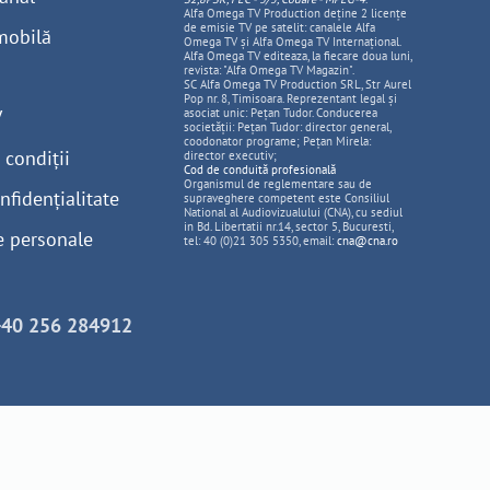
Alfa Omega TV Production deține 2 licențe
de emisie TV pe satelit: canalele Alfa
mobilă
Omega TV și Alfa Omega TV Internațional.
Alfa Omega TV editeaza, la fiecare doua luni,
revista: "Alfa Omega TV Magazin".
SC Alfa Omega TV Production SRL, Str Aurel
Pop nr. 8, Timisoara. Reprezentant legal și
V
asociat unic: Pețan Tudor. Conducerea
societății: Pețan Tudor: director general,
coodonator programe; Pețan Mirela:
 condiții
director executiv;
Cod de conduită profesională
Organismul de reglementare sau de
nfidențialitate
supraveghere competent este Consiliul
National al Audiovizualului (CNA), cu sediul
in Bd. Libertatii nr.14, sector 5, Bucuresti,
e personale
tel: 40 (0)21 305 5350, email:
cna@cna.ro
+40 256 284912