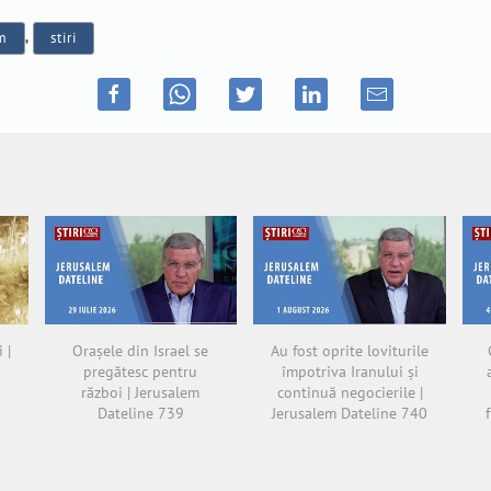
im
,
stiri
 |
Orașele din Israel se
Au fost oprite loviturile
pregătesc pentru
împotriva Iranului și
război | Jerusalem
continuă negocierile |
Dateline 739
Jerusalem Dateline 740