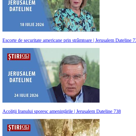
Escorte de securitate americane prin strâmtoare | Jerusalem Dateline 
Acoliții Iranului sporesc amenințările | Jerusalem Dateline 738