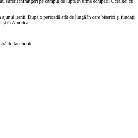
 au suferit înfrângeri pe câmpul de luptă în urma echipării Ucrainei cu
 ajunul iernii. După o perioadă atât de lungă în care biserici și fundații
ât și în America.
stră de facebook: