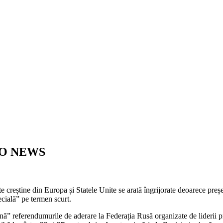
| AO NEWS
te creștine din Europa și Statele Unite se arată îngrijorate deoarece pre
pecială” pe termen scurt.
ijină” referendumurile de aderare la Federația Rusă organizate de liderii 