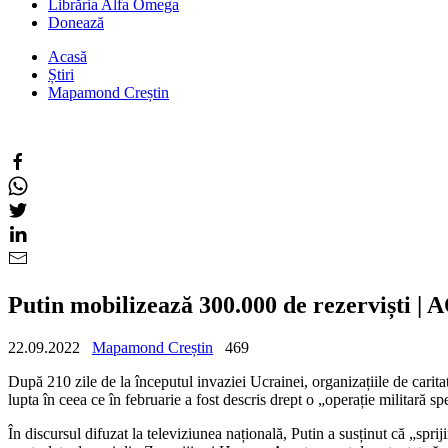
Librăria Alfa Omega
Donează
Acasă
Știri
Mapamond Creștin
Putin mobilizează 300.000 de rezerviști 
22.09.2022
Mapamond Creștin
469
După 210 zile de la începutul invaziei Ucrainei, organizațiile de carita
lupta în ceea ce în februarie a fost descris drept o „operație militară s
În discursul difuzat la televiziunea națională, Putin a susținut că „spr