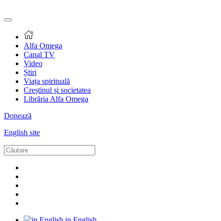
Alfa Omega
Canal TV
Video
Știri
Viața spirituală
Creștinul și societatea
Librăria Alfa Omega
Donează
English site
in English