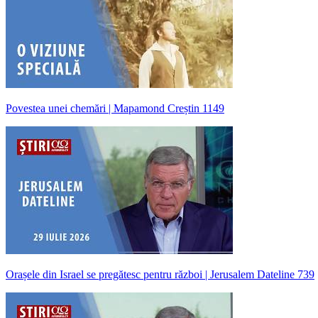
Povestea unei chemări | Mapamond Creștin 1149
Orașele din Israel se pregătesc pentru război | Jerusalem Dateline 739