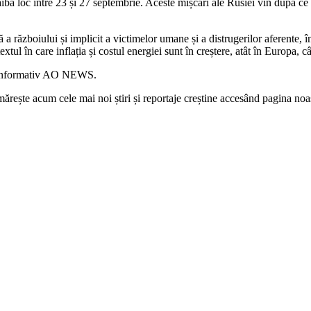
 aibă loc între 23 și 27 septembrie. Aceste mișcări ale Rusiei vin după ce
 războiului și implicit a victimelor umane și a distrugerilor aferente, în
extul în care inflația și costul energiei sunt în creștere, atât în Europa, c
ui informativ AO NEWS.
rește acum cele mai noi știri și reportaje creștine accesând pagina noa