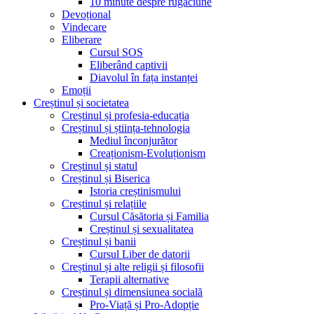
10 minute despre rugăciune
Devoțional
Vindecare
Eliberare
Cursul SOS
Eliberând captivii
Diavolul în fața instanței
Emoții
Creștinul și societatea
Creștinul și profesia-educația
Creștinul și știința-tehnologia
Mediul înconjurător
Creaționism-Evoluționism
Creștinul și statul
Creștinul și Biserica
Istoria creștinismului
Creștinul și relațiile
Cursul Căsătoria și Familia
Creștinul și sexualitatea
Creștinul și banii
Cursul Liber de datorii
Creștinul și alte religii și filosofii
Terapii alternative
Creștinul și dimensiunea socială
Pro-Viață și Pro-Adopție