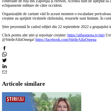
controlate de ruși din Zaporijia și Herson. Acestea sunt de așteptat să
echipamente militare de către occident.
Organizațiile de caritate văd în aceast moment o escaladare periculoasă a
creștine au sprijinit victimele războiului, resursele sunt limitate, în cont
Știre prezentată în cadrul ediției din 22 septembrie 2022 a grupajul
Click pentru alte știri și reportaje creștine:
https://alfaomega.tv/stiri
Urmă
@StirileAlfaOmega!
https://facebook.com/StirileAlfaOmega
Articole similare