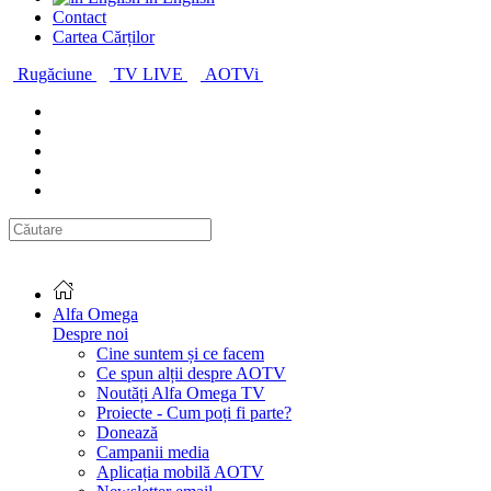
Contact
Cartea Cărților
Rugăciune
TV LIVE
AOTVi
Alfa Omega
Despre noi
Cine suntem și ce facem
Ce spun alții despre AOTV
Noutăți Alfa Omega TV
Proiecte - Cum poți fi parte?
Donează
Campanii media
Aplicația mobilă AOTV