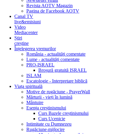
Newsletter email
Revista AOTV Magazin
Pagina de Facebook AOTV
Canal TV
live&emisiuni
Video
Mediacenter
Știri
creștine
Înțelegerea vremurilor
România - actualități comentate
Lume - actualități comentate
PRO-ISRAEL
Broșură gratuită ISRAEL
ISLAM
Escatologie - Interpretare biblică
Viața spirituală
Motive de rugăciune - PrayerWall
Mărturii - vieți în lumină
Mântuire
Esența creștinismului
Curs Bazele creștinismului
Curs Ucenicie
Intimitate cu Dumnezeu
Rugăciune-mijlocire