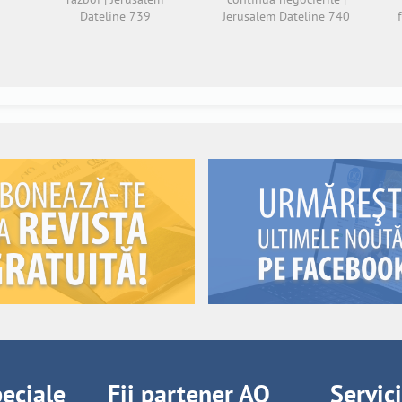
Dateline 739
Jerusalem Dateline 740
peciale
Fii partener AO
Servic