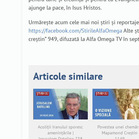
ajunge la pace, în Isus Hristos.
Urmărește acum cele mai noi știri și reporta
https://facebook.com/StirileAlfaOmega
Alte șt
creștin” 949, difuzată la Alfa Omega TV în se
Articole similare
Acoliții Iranului sporesc
Povestea unei chemări
amenințările |
Mapamond Creștin
Jerusalem Dateline 738
1149