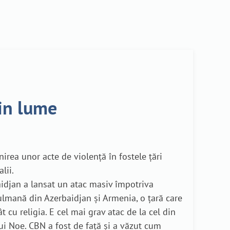
din lume
nirea unor acte de violență în fostele țări
lii.
idjan a lansat un atac masiv împotriva
ulmană din Azerbaidjan și Armenia, o țară care
 cu religia. E cel mai grav atac de la cel din
i Noe. CBN a fost de față și a văzut cum