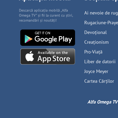
Descarcă aplicația mobilă „Alfa
Ai nevoie de ru
Omega TV” și fii la curent cu știri,
recomandări și noutăți!
Rugaciune-Praye
Devoțional
Creaționism
Pro-Viață
Liber de datorii
Joyce Meyer
Cartea Cărților
Alfa Omega TV