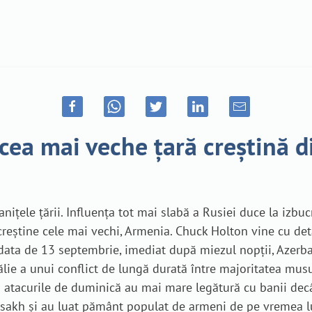
 cea mai veche țară creștină 
nițele țării. Influența tot mai slabă a Rusiei duce la izbuc
e creștine cele mai vechi, Armenia. Chuck Holton vine cu deta
data de 13 septembrie, imediat după miezul nopții, Azerba
ălie a unui conflict de lungă durată între majoritatea mus
ă atacurile de duminică au mai mare legătură cu banii decât
tsakh și au luat pământ populat de armeni de pe vremea lu