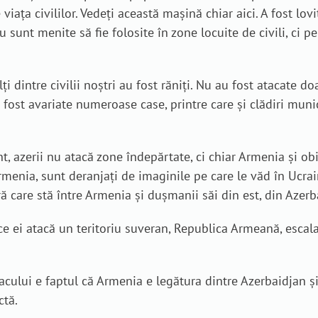
iața civililor. Vedeți această mașină chiar aici. A fost lov
 sunt menite să fie folosite în zone locuite de civili, ci pen
ți dintre civilii noștri au fost răniți. Nu au fost atacate do
u fost avariate numeroase case, printre care și clădiri mun
t, azerii nu atacă zone îndepărtate, ci chiar Armenia și ob
rmenia, sunt deranjați de imaginile pe care le văd în Ucrai
ă care stă între Armenia și dușmanii săi din est, din Azerb
rece ei atacă un teritoriu suveran, Republica Armeană, esca
tacului e faptul că Armenia e legătura dintre Azerbaidjan 
ctă.