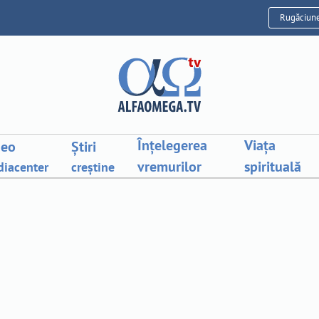
Rugăciun
Înțelegerea
Viața
deo
Știri
vremurilor
spirituală
iacenter
creștine