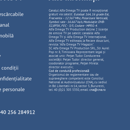
Canalul Alfa Omega TV poate fi recepționat
escărcabile
gratuit via satelit:
Eutelsat 16A, 16 grade Est,
Frecventa – 12.567 Mhz, Polarizare
Vertica
lă,
Symbol rate - 16.667 ks/s, Modulație: DVB-
anal
S2,8PSK, FEC - 3/5, Codare - MPEG-4
.
Alfa Omega TV Production deține 2 licențe
de emisie TV pe satelit: canalele Alfa
mobilă
Omega TV și Alfa Omega TV Internațional.
Alfa Omega TV editeaza, la fiecare doua luni,
revista: "Alfa Omega TV Magazin".
SC Alfa Omega TV Production SRL, Str Aurel
Pop nr. 8, Timisoara. Reprezentant legal și
V
asociat unic: Pețan Tudor. Conducerea
societății: Pețan Tudor: director general,
coodonator programe; Pețan Mirela:
 condiții
director executiv;
Cod de conduită profesională
Organismul de reglementare sau de
nfidențialitate
supraveghere competent este Consiliul
National al Audiovizualului (CNA), cu sediul
in Bd. Libertatii nr.14, sector 5, Bucuresti,
e personale
tel: 40 (0)21 305 5350, email:
cna@cna.ro
+40 256 284912