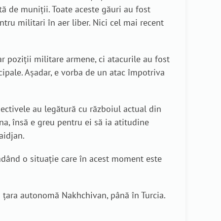
ită de muniții. Toate aceste găuri au fost
tru militari în aer liber. Nici cel mai recent
ar poziții militare armene, ci atacurile au fost
icipale. Așadar, e vorba de un atac împotriva
iectivele au legătură cu războiul actual din
na, însă e greu pentru ei să ia atitudine
aidjan.
ladând o situație care în acest moment este
și țara autonomă Nakhchivan, până în Turcia.