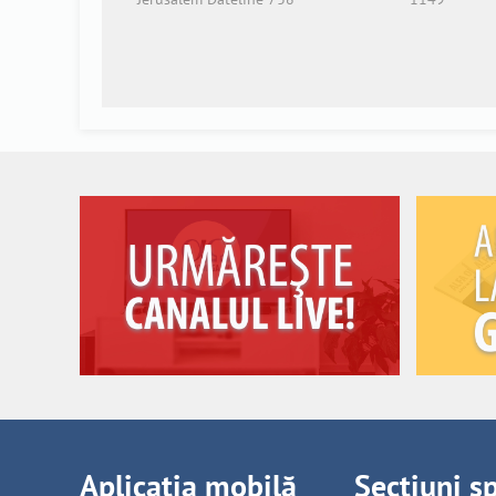
Aplicația mobilă
Secțiuni s