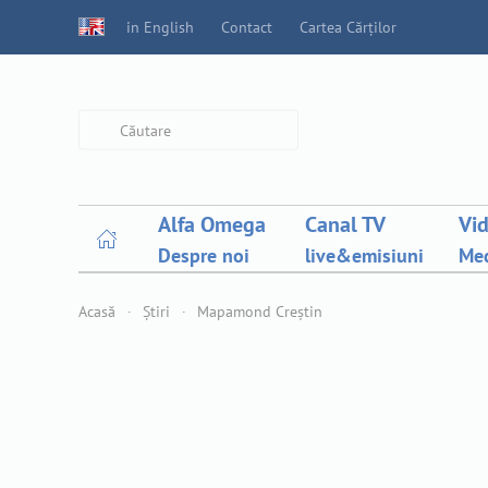
in English
Contact
Cartea Cărților
Type 2 or more characters for
results.
Alfa Omega
Canal TV
Vi
Despre noi
live&emisiuni
Med
Acasă
Știri
Mapamond Creștin