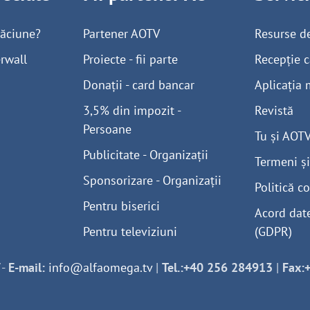
găciune?
Partener AOTV
Resurse d
rwall
Proiecte - fii parte
Recepție c
Donații - card bancar
Aplicația 
3,5% din impozit -
Revistă
Persoane
Tu și AOT
Publicitate - Organizații
Termeni și
Sponsorizare - Organizații
Politică co
Pentru biserici
Acord dat
Pentru televiziuni
(GDPR)
-
E-mail:
info@alfaomega.tv
|
Tel.:+40 256 284913
|
Fax: