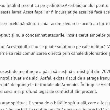
s-au întâlnit recent cu președintele Azerbaidjanului pentru
stă iarnă. Acest fapt i-ar fi încurajat pe azeri să facă ac
uceri acele pământuri chiar acum, deoarece acolo au loc ma
nut și nu a condamnat atacurile. Însă a cerut ambelor păr
ui: Acest conflict nu se poate soluționa pe cale militară. 
ne să reia comunicarea directă prin canale diplomatice și 
sești de menținere a păcii să susțină armistițiul din 2020
ol situația de aici. Astfel, există riscul de a atrage Iranul
egată de granițele teritoriale ale Armeniei. În timp ce Aze
văd ceva mai profund legat de conflictul din prezent.
atac spiritual. E vorba de o bătălie spirituală, care a fost
a să fie vestită, în continuare, în Armenia și în aceste țăr