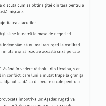
 a discuta cum să obțină țiței din țară pentru a
eastă mișcare.
joritatea atacurilor.
ți să se întoarcă la masa de negocieri.
Vă îndemnăm să nu mai recurgeți la ostilități
militare și să rezolve această criză pe cale
. Având în vedere războiul din Ucraina, s-ar
 în conflict, care luni a mutat trupe la graniță
rbaidjanul caută cu disperare o cale pentru a
 provocată împotriva lor. Așadar, rugați-vă
i care atacă, deoarece numai așa se poate