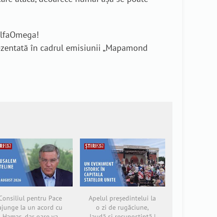
eAlfaOmega!
ezentată în cadrul emisiunii „Mapamond
Consiliul pentru Pace
Apelul președintelui la
ajunge la un acord cu
o zi de rugăciune,
Hamas, dar oare va
laudă și recunoștință |