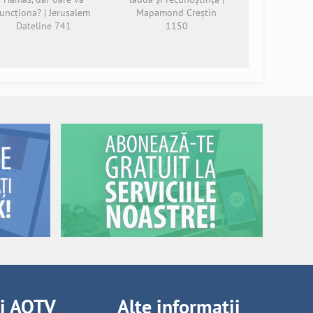
funcționa? | Jerusalem
Mapamond Creștin
Dateline 741
1150
ii AOTV
Alte informații