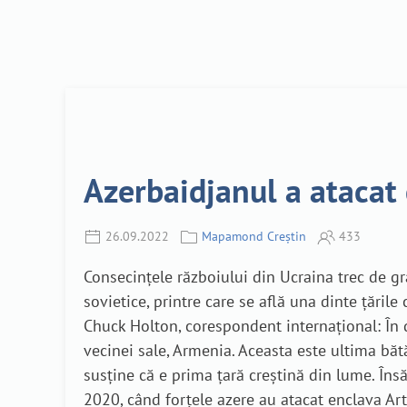
Azerbaidjanul a atacat
26.09.2022
Mapamond Creștin
433
Consecințele războiului din Ucraina trec de gra
sovietice, printre care se află una dinte țăril
Chuck Holton, corespondent internațional: În 
vecinei sale, Armenia. Aceasta este ultima băt
susține că e prima țară creștină din lume. Îns
2020, când forțele azere au atacat enclava Ar