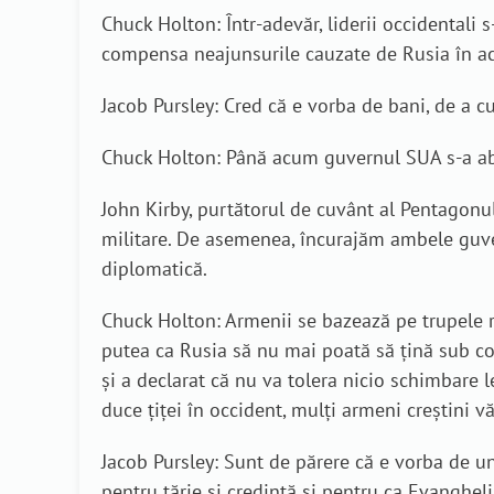
Chuck Holton: Într-adevăr, liderii occidentali 
compensa neajunsurile cauzate de Rusia în acea
Jacob Pursley: Cred că e vorba de bani, de a c
Chuck Holton: Până acum guvernul SUA s-a abți
John Kirby, purtătorul de cuvânt al Pentagonul
militare. De asemenea, încurajăm ambele guver
diplomatică.
Chuck Holton: Armenii se bazează pe trupele ru
putea ca Rusia să nu mai poată să țină sub contr
și a declarat că nu va tolera nicio schimbare l
duce țiței în occident, mulți armeni creștini 
Jacob Pursley: Sunt de părere că e vorba de un 
pentru tărie și credință și pentru ca Evangheli