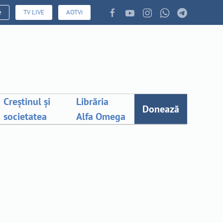
e
TV LIVE
AOTVi
Creștinul și
Librăria
Donează
societatea
Alfa Omega