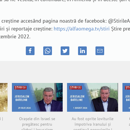
je creștine accesând pagina noastră de facebook: @Stiril
iri și reportaje creștine:
https://alfaomega.tv/stiri
Știre pr
ptembrie 2022.
 |
Orașele din Israel se
Au fost oprite loviturile
pregătesc pentru
împotriva Iranului și
război | Jerusalem
continuă negocierile |