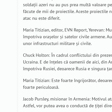
soldații azeri nu au pus prea multă valoare pe v
făcute de mii de proiectile. Aceste proiectile nu
atac nu este diferit.
Maria Titizian, editor, EVN Report, Yerevan: Mul
împotriva orașelor și satelor civile armene. A
unor infrastructuri militare și civile.
Chuck Holton: În cadrul conflictului din prezen
Ucraina. E de înțeles că oamenii de aici, din A
împotriva Rusiei, deoarece Rusia e singura țar
Maria Titizian: Este foarte îngrijorător, deoa
foarte periculoasă.
Jacob Pursley, misionar în Armenia: Motivul a
Astfel, vor putea avea o conductă de țiței dire