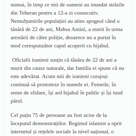
numai, în timp ce mii de oameni au inundat străzile
din Teheran pentru a 12-a zi consecutiv.
Nemulțumirile populației au atins apogeul când o
tănără de 22 de ani, Mahsa Amini, a murit în urma
arestării de către poliție, deoarece nu a purtat în
mod corespunzător capul acoperit cu hijabul.
Oficialii iranieni susțin că tânăra de 22 de ani a
murit din cauze naturale, dar familia ei spune că nu
este adevărat. Acum mii de iranieni curajoși
continuă să protesteze în numele ei. Femeile, în
semn de sfidare, își ard hijabul în public și își tund
părul.
Cel puțin 75 de persoane au fost ucise de la
începutul demonstrațiilor. Regimul islamist a oprit
internetul și rețelele sociale la nivel național, o