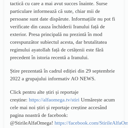
tactică cu care a mai avut succes înainte. Surse
particulare informează că sute, chiar mii de
persoane sunt date dispărute. Informațiile nu pot fi
verificate din cauza închiderii Iranului față de
exterior. Presa principală nu prezintă în mod
corespunzător subiectul acesta, dar brutalitatea
regimului ayatollah față de cetățenii este fără
precedent în istoria recentă a Iranului.
Știre prezentată în cadrul ediției din 29 septembrie
2022 a grupajului informativ AO NEWS.
Click pentru alte știri și reportaje
creștine:
https://alfaomega.tv/stiri
Urmărește acum
cele mai noi știri și reportaje creștine accesând
pagina noastră de facebook:
@StirileAlfaOmega!
https://facebook.com/StirileAlfaO