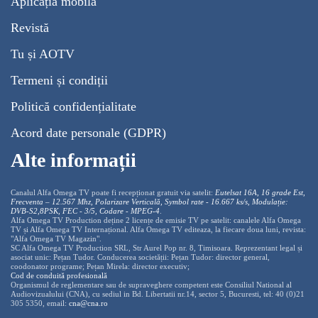
Aplicația mobilă
Revistă
Tu și AOTV
Termeni și condiții
Politică confidențialitate
Acord date personale (GDPR)
Alte informații
Canalul Alfa Omega TV poate fi recepționat gratuit via satelit:
Eutelsat 16A, 16 grade Est,
Frecventa – 12.567 Mhz, Polarizare
Vertica
lă, Symbol rate - 16.667 ks/s, Modulație:
DVB-S2,8PSK, FEC - 3/5, Codare - MPEG-4
.
Alfa Omega TV Production deține 2 licențe de emisie TV pe satelit: canalele Alfa Omega
TV și Alfa Omega TV Internațional. Alfa Omega TV editeaza, la fiecare doua luni, revista:
"Alfa Omega TV Magazin".
SC Alfa Omega TV Production SRL, Str Aurel Pop nr. 8, Timisoara. Reprezentant legal și
asociat unic: Pețan Tudor. Conducerea societății: Pețan Tudor: director general,
coodonator programe; Pețan Mirela: director executiv;
Cod de conduită profesională
Organismul de reglementare sau de supraveghere competent este Consiliul National al
Audiovizualului (CNA), cu sediul in Bd. Libertatii nr.14, sector 5, Bucuresti, tel: 40 (0)21
305 5350, email:
cna@cna.ro