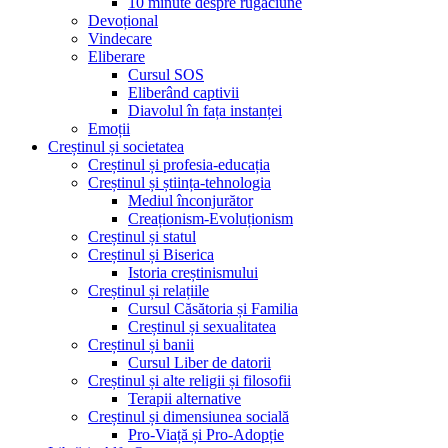
10 minute despre rugăciune
Devoțional
Vindecare
Eliberare
Cursul SOS
Eliberând captivii
Diavolul în fața instanței
Emoții
Creștinul și societatea
Creștinul și profesia-educația
Creștinul și știința-tehnologia
Mediul înconjurător
Creaționism-Evoluționism
Creștinul și statul
Creștinul și Biserica
Istoria creștinismului
Creștinul și relațiile
Cursul Căsătoria și Familia
Creștinul și sexualitatea
Creștinul și banii
Cursul Liber de datorii
Creștinul și alte religii și filosofii
Terapii alternative
Creștinul și dimensiunea socială
Pro-Viață și Pro-Adopție