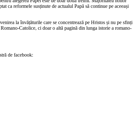
pentru alegerea Papei este de doar două treimi. Majoritatea noilor
șteptat ca reformele susținute de actualul Papă să continue pe aceeași
venirea la învățăturile care se concentrează pe Hristos și nu pe sfinți
i Romano-Catolice, ci doar o altă pagină din lunga istorie a romano-
stră de facebook: