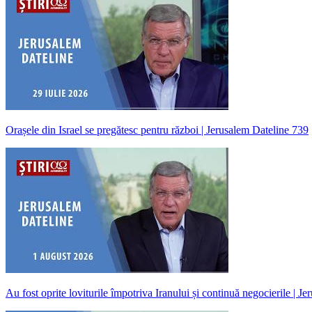
Orașele din Israel se pregătesc pentru război | Jerusalem Dateline 739
Au fost oprite loviturile împotriva Iranului și continuă negocierile | J