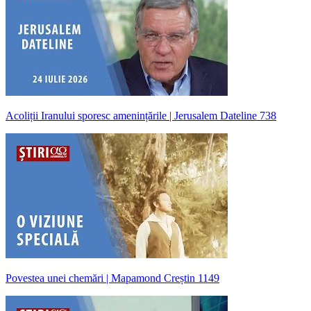
Acoliții Iranului sporesc amenințările | Jerusalem Dateline 738
Povestea unei chemări | Mapamond Creștin 1149