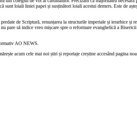
mi din colegiul de vot al cardinalilor. Precizăm că majoritatea necesară 
că sunt loiali liniei papei și susținători loiali acestui demers. Este de a
redate de Scriptură, renunțarea la structurile imperiale și ierarhice și re
l nu pare să indice vreo mișcare spre o reformare evanghelică a Biserici
 informativ AO NEWS.
rește acum cele mai noi știri și reportaje creștine accesând pagina noa