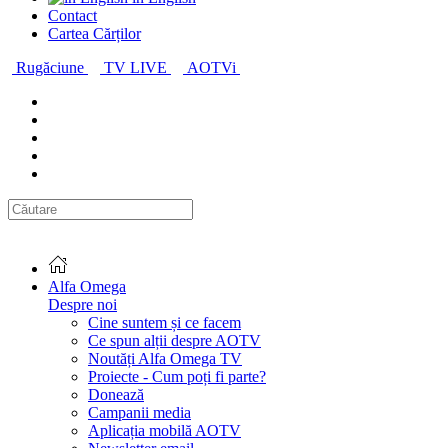
Contact
Cartea Cărților
Rugăciune
TV LIVE
AOTVi
Alfa Omega
Despre noi
Cine suntem și ce facem
Ce spun alții despre AOTV
Noutăți Alfa Omega TV
Proiecte - Cum poți fi parte?
Donează
Campanii media
Aplicația mobilă AOTV