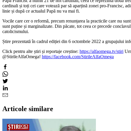
Papa Francisc a numit 21 de noi cardinali, ceea ce reprezintă două trei
cardinali și toți cei care votează par să aparțină zonei pro-Francisc, adi
linie și după ce actualul Papă nu va mai fi.
Vocile care cer o reformă, precum renunțarea la practicile care nu sunt p
sunt puține și marginalizate. Din păcate, tot ceea ce precede conclavu
catolicismului.
Știre prezentată în cadrul ediției din 6 octombrie 2022 a grupajului
Click pentru alte știri și reportaje creștine:
https://alfaomega.tv/stiri
Urmă
@StirileAlfaOmega!
https://facebook.com/StirileAlfaOmega
Articole similare