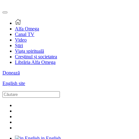
Alfa Omega
Canal TV
Video
Știri
Viața spirituală
Creștinul și societatea
Librăria Alfa Omega
Donează
English site
in English