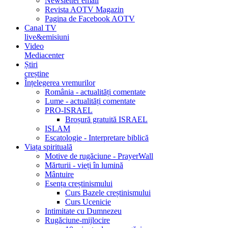
Newsletter email
Revista AOTV Magazin
Pagina de Facebook AOTV
Canal TV
live&emisiuni
Video
Mediacenter
Știri
creștine
Înțelegerea vremurilor
România - actualități comentate
Lume - actualități comentate
PRO-ISRAEL
Broșură gratuită ISRAEL
ISLAM
Escatologie - Interpretare biblică
Viața spirituală
Motive de rugăciune - PrayerWall
Mărturii - vieți în lumină
Mântuire
Esența creștinismului
Curs Bazele creștinismului
Curs Ucenicie
Intimitate cu Dumnezeu
Rugăciune-mijlocire