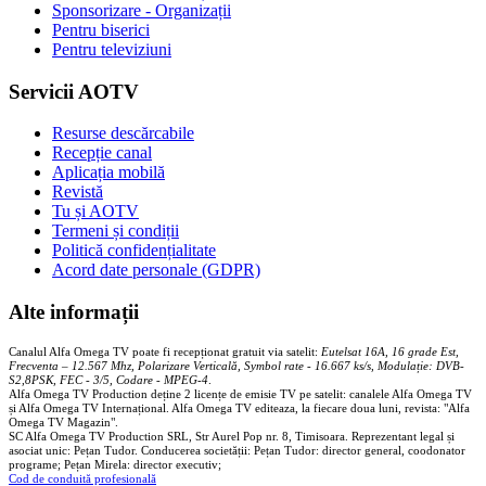
Sponsorizare - Organizații
Pentru biserici
Pentru televiziuni
Servicii AOTV
Resurse descărcabile
Recepție canal
Aplicația mobilă
Revistă
Tu și AOTV
Termeni și condiții
Politică confidențialitate
Acord date personale (GDPR)
Alte informații
Canalul Alfa Omega TV poate fi recepționat gratuit via satelit:
Eutelsat 16A, 16 grade Est,
Frecventa – 12.567 Mhz, Polarizare
Vertica
lă, Symbol rate - 16.667 ks/s, Modulație: DVB-
S2,8PSK, FEC - 3/5, Codare - MPEG-4
.
Alfa Omega TV Production deține 2 licențe de emisie TV pe satelit: canalele Alfa Omega TV
și Alfa Omega TV Internațional. Alfa Omega TV editeaza, la fiecare doua luni, revista: "Alfa
Omega TV Magazin".
SC Alfa Omega TV Production SRL, Str Aurel Pop nr. 8, Timisoara. Reprezentant legal și
asociat unic: Pețan Tudor. Conducerea societății: Pețan Tudor: director general, coodonator
programe; Pețan Mirela: director executiv;
Cod de conduită profesională