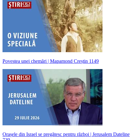
Povestea unei chemări | Mapamond Creștin 1149
Orașele din Israel se pregătesc pentru război | Jerusalem Dateline
739