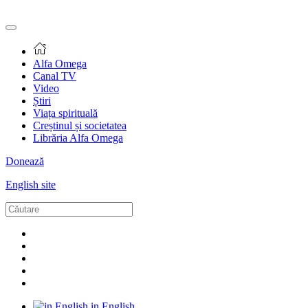
Alfa Omega
Canal TV
Video
Știri
Viața spirituală
Creștinul și societatea
Librăria Alfa Omega
Donează
English site
in English