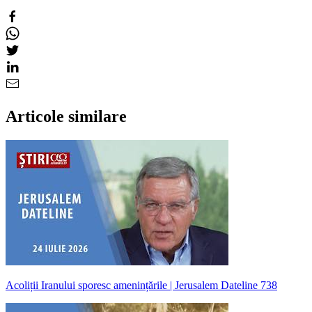
Articole similare
Acoliții Iranului sporesc amenințările | Jerusalem Dateline 738