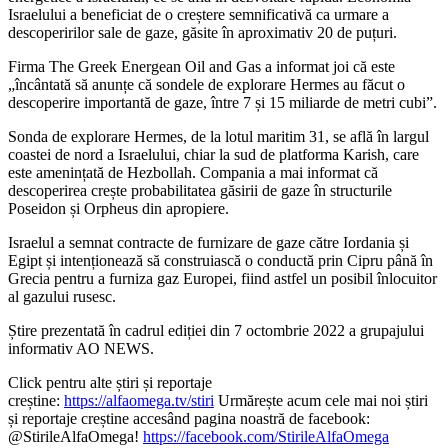
Israelului a beneficiat de o creștere semnificativă ca urmare a
descoperirilor sale de gaze, găsite în aproximativ 20 de puțuri.
Firma The Greek Energean Oil and Gas a informat joi că este
„încântată să anunțe că sondele de explorare Hermes au făcut o
descoperire importantă de gaze, între 7 și 15 miliarde de metri cubi”.
Sonda de explorare Hermes, de la lotul maritim 31, se află în largul
coastei de nord a Israelului, chiar la sud de platforma Karish, care
este amenințată de Hezbollah. Compania a mai informat că
descoperirea crește probabilitatea găsirii de gaze în structurile
Poseidon și Orpheus din apropiere.
Israelul a semnat contracte de furnizare de gaze către Iordania și
Egipt și intenționează să construiască o conductă prin Cipru până în
Grecia pentru a furniza gaz Europei, fiind astfel un posibil înlocuitor
al gazului rusesc.
Știre prezentată în cadrul ediției din 7 octombrie 2022 a grupajului
informativ AO NEWS.
Click pentru alte știri și reportaje
creștine:
https://alfaomega.tv/stiri
Urmărește acum cele mai noi știri
și reportaje creștine accesând pagina noastră de facebook:
@StirileAlfaOmega!
https://facebook.com/StirileAlfaOmega