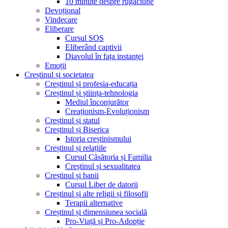
10 minute despre rugăciune
Devoțional
Vindecare
Eliberare
Cursul SOS
Eliberând captivii
Diavolul în fața instanței
Emoții
Creștinul și societatea
Creștinul și profesia-educația
Creștinul și știința-tehnologia
Mediul înconjurător
Creaționism-Evoluționism
Creștinul și statul
Creștinul și Biserica
Istoria creștinismului
Creștinul și relațiile
Cursul Căsătoria și Familia
Creștinul și sexualitatea
Creștinul și banii
Cursul Liber de datorii
Creștinul și alte religii și filosofii
Terapii alternative
Creștinul și dimensiunea socială
Pro-Viață și Pro-Adopție