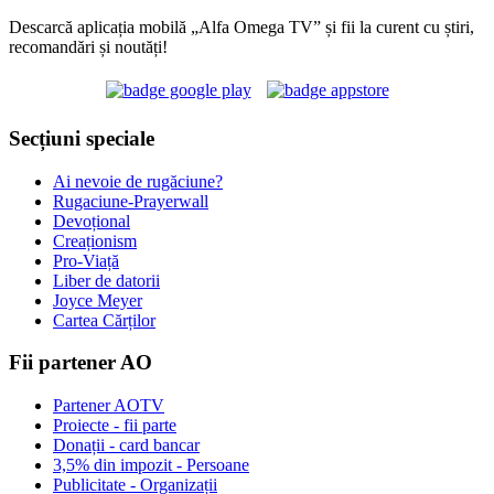
Descarcă aplicația mobilă „Alfa Omega TV” și fii la curent cu știri,
recomandări și noutăți!
Secțiuni speciale
Ai nevoie de rugăciune?
Rugaciune-Prayerwall
Devoțional
Creaționism
Pro-Viață
Liber de datorii
Joyce Meyer
Cartea Cărților
Fii partener AO
Partener AOTV
Proiecte - fii parte
Donații - card bancar
3,5% din impozit - Persoane
Publicitate - Organizații