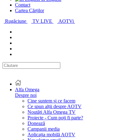
Contact
Cartea Cărților
Rugăciune
TV LIVE
AOTVi
Alfa Omega
Despre noi
Cine suntem și ce facem
Ce spun alții despre AOTV
Noutăți Alfa Omega TV
Proiecte - Cum poți fi parte?
Donează
Campanii media
Aplicația mobilă AOTV