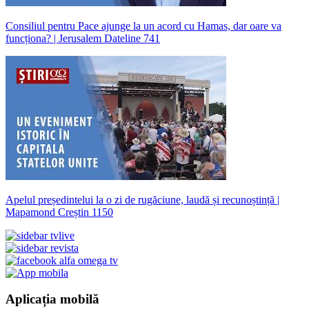
Consiliul pentru Pace ajunge la un acord cu Hamas, dar oare va
funcționa? | Jerusalem Dateline 741
Apelul președintelui la o zi de rugăciune, laudă și recunoștință |
Mapamond Creștin 1150
Aplicația mobilă