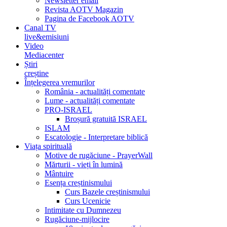
Newsletter email
Revista AOTV Magazin
Pagina de Facebook AOTV
Canal TV
live&emisiuni
Video
Mediacenter
Știri
creștine
Înțelegerea vremurilor
România - actualități comentate
Lume - actualități comentate
PRO-ISRAEL
Broșură gratuită ISRAEL
ISLAM
Escatologie - Interpretare biblică
Viața spirituală
Motive de rugăciune - PrayerWall
Mărturii - vieți în lumină
Mântuire
Esența creștinismului
Curs Bazele creștinismului
Curs Ucenicie
Intimitate cu Dumnezeu
Rugăciune-mijlocire