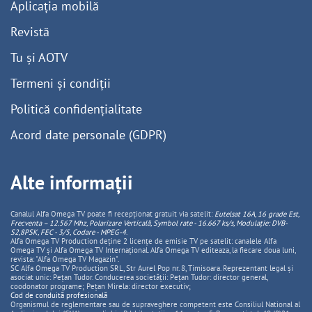
Aplicația mobilă
Revistă
Tu și AOTV
Termeni și condiții
Politică confidențialitate
Acord date personale (GDPR)
Alte informații
Canalul Alfa Omega TV poate fi recepționat gratuit via satelit:
Eutelsat 16A, 16 grade Est,
Frecventa – 12.567 Mhz, Polarizare
Vertica
lă, Symbol rate - 16.667 ks/s, Modulație: DVB-
S2,8PSK, FEC - 3/5, Codare - MPEG-4
.
Alfa Omega TV Production deține 2 licențe de emisie TV pe satelit: canalele Alfa
Omega TV și Alfa Omega TV Internațional. Alfa Omega TV editeaza, la fiecare doua luni,
revista: "Alfa Omega TV Magazin".
SC Alfa Omega TV Production SRL, Str Aurel Pop nr. 8, Timisoara. Reprezentant legal și
asociat unic: Pețan Tudor. Conducerea societății: Pețan Tudor: director general,
coodonator programe; Pețan Mirela: director executiv;
Cod de conduită profesională
Organismul de reglementare sau de supraveghere competent este Consiliul National al