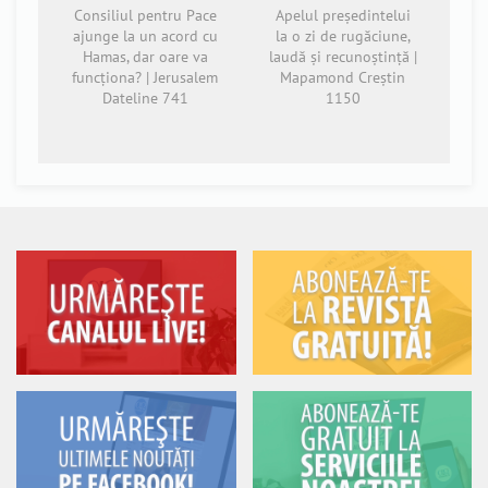
Consiliul pentru Pace
Apelul președintelui
ajunge la un acord cu
la o zi de rugăciune,
Hamas, dar oare va
laudă și recunoștință |
funcționa? | Jerusalem
Mapamond Creștin
Dateline 741
1150