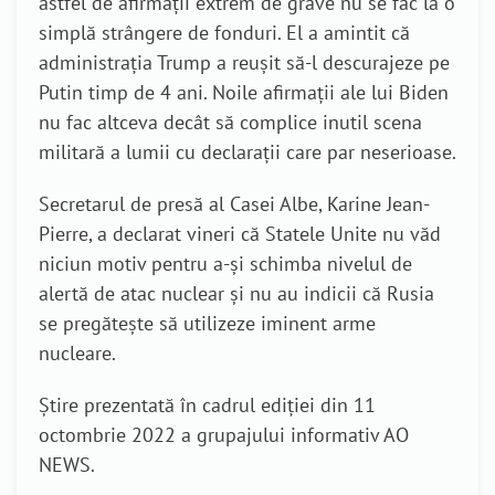
astfel de afirmații extrem de grave nu se fac la o
simplă strângere de fonduri. El a amintit că
administrația Trump a reușit să-l descurajeze pe
Putin timp de 4 ani. Noile afirmații ale lui Biden
nu fac altceva decât să complice inutil scena
militară a lumii cu declarații care par neserioase.
Secretarul de presă al Casei Albe, Karine Jean-
Pierre, a declarat vineri că Statele Unite nu văd
niciun motiv pentru a-și schimba nivelul de
alertă de atac nuclear și nu au indicii că Rusia
se pregătește să utilizeze iminent arme
nucleare.
Știre prezentată în cadrul ediției din 11
octombrie 2022 a grupajului informativ AO
NEWS.