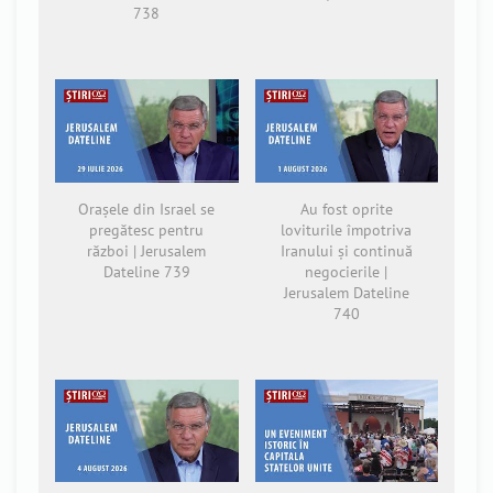
738
Orașele din Israel se
Au fost oprite
pregătesc pentru
loviturile împotriva
război | Jerusalem
Iranului și continuă
Dateline 739
negocierile |
Jerusalem Dateline
740