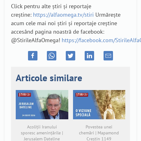
Click pentru alte știri și reportaje
creștine:
https://alfaomega.tv/stiri
Urmărește
acum cele mai noi știri și reportaje creștine
accesând pagina noastră de facebook:
@StirileAlfaOmega!
https://facebook.com/StirileAl
Articole similare
Acoliții Iranului
Povestea unei
sporesc amenințările |
chemări | Mapamond
Jerusalem Dateline
Creștin 1149