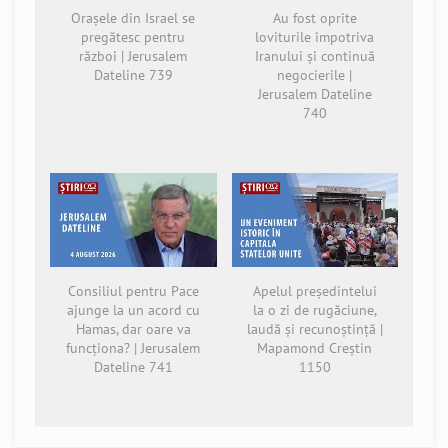
Orașele din Israel se
Au fost oprite
pregătesc pentru
loviturile împotriva
război | Jerusalem
Iranului și continuă
Dateline 739
negocierile |
Jerusalem Dateline
740
Consiliul pentru Pace
Apelul președintelui
ajunge la un acord cu
la o zi de rugăciune,
Hamas, dar oare va
laudă și recunoștință |
funcționa? | Jerusalem
Mapamond Creștin
Dateline 741
1150