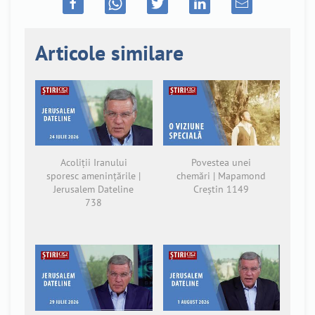
Articole similare
Acoliții Iranului
Povestea unei
sporesc amenințările |
chemări | Mapamond
Jerusalem Dateline
Creștin 1149
738