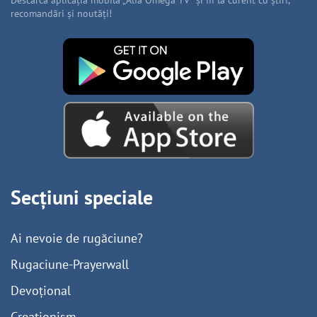
Descarcă aplicația mobilă „Alfa Omega TV” și fii la curent cu știri,
recomandări și noutăți!
Secțiuni speciale
Ai nevoie de rugăciune?
Rugaciune-Prayerwall
Devoțional
Creaționism