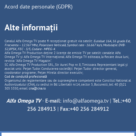
Acord date personale (GDPR)
Alte informații
Canalul Alfa Omega TV poate fi recepționat gratuit via satelit:
Eutelsat 16A, 16 grade Est,
Frecventa – 12.567 Mhz, Polarizare
Vertica
lă, Symbol rate - 16.667 ks/s, Modulație: DVB-
S2,8PSK, FEC - 3/5, Codare - MPEG-4
.
Alfa Omega TV Production deține 2 licențe de emisie TV pe satelit: canalele Alfa
Omega TV și Alfa Omega TV Internațional. Alfa Omega TV editeaza, la fiecare doua luni,
revista: "Alfa Omega TV Magazin".
SC Alfa Omega TV Production SRL, Str Aurel Pop nr. 8, Timisoara. Reprezentant legal și
asociat unic: Pețan Tudor. Conducerea societății: Pețan Tudor: director general,
coodonator programe; Pețan Mirela: director executiv;
Cod de conduită profesională
Organismul de reglementare sau de supraveghere competent este Consiliul National al
Audiovizualului (CNA), cu sediul in Bd. Libertatii nr.14, sector 5, Bucuresti, tel: 40 (0)21
305 5350, email:
cna@cna.ro
Alfa Omega TV
-
E-mail:
info@alfaomega.tv
|
Tel.:+40
256 284913
|
Fax:+40 256 284912