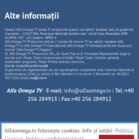
Alte informații
Canalul Alfa Omega TV poate fi recepționat gratuit via satelit:
Eutelsat 16A, 16 grade Est,
Frecventa – 12.567 Mhz, Polarizare
Vertica
lă, Symbol rate - 16.667 ks/s, Modulație: DVB-
S2,8PSK, FEC - 3/5, Codare - MPEG-4
.
Alfa Omega TV Production deține 2 licențe de emisie TV pe satelit: canalele Alfa
Omega TV și Alfa Omega TV Internațional. Alfa Omega TV editeaza, la fiecare doua luni,
revista: "Alfa Omega TV Magazin".
SC Alfa Omega TV Production SRL, Str Aurel Pop nr. 8, Timisoara. Reprezentant legal și
asociat unic: Pețan Tudor. Conducerea societății: Pețan Tudor: director general,
coodonator programe; Pețan Mirela: director executiv;
Cod de conduită profesională
Organismul de reglementare sau de supraveghere competent este Consiliul National al
Audiovizualului (CNA), cu sediul in Bd. Libertatii nr.14, sector 5, Bucuresti, tel: 40 (0)21
305 5350, email:
cna@cna.ro
Alfa Omega TV
-
E-mail:
info@alfaomega.tv
|
Tel.:+40
256 284913
|
Fax:+40 256 284912
Alfaomega.tv folosește cookies. Info și setări:
Politica
Cookies
.
Politica confidențialitate
.