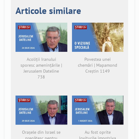
Articole similare
Acoliții Iranului
Povestea unei
sporesc amenințările |
chemări | Mapamond
Jerusalem Dateline
Creștin 1149
738
Orașele din Israel se
Au fost oprite
pregătesc pentru
loviturile împotriva