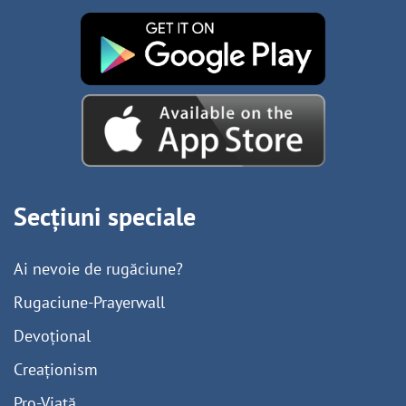
Secțiuni speciale
Ai nevoie de rugăciune?
Rugaciune-Prayerwall
Devoțional
Creaționism
Pro-Viață