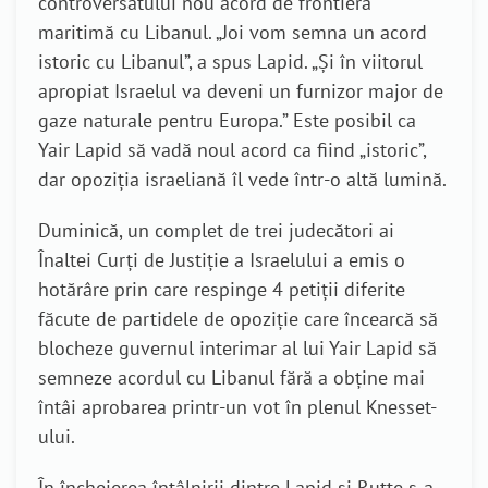
controversatului nou acord de frontieră
maritimă cu Libanul. „Joi vom semna un acord
istoric cu Libanul”, a spus Lapid. „Și în viitorul
apropiat Israelul va deveni un furnizor major de
gaze naturale pentru Europa.” Este posibil ca
Yair Lapid să vadă noul acord ca fiind „istoric”,
dar opoziția israeliană îl vede într-o altă lumină.
Duminică, un complet de trei judecători ai
Înaltei Curți de Justiție a Israelului a emis o
hotărâre prin care respinge 4 petiții diferite
făcute de partidele de opoziție care încearcă să
blocheze guvernul interimar al lui Yair Lapid să
semneze acordul cu Libanul fără a obține mai
întâi aprobarea printr-un vot în plenul Knesset-
ului.
În încheierea întâlnirii dintre Lapid și Rutte s-a