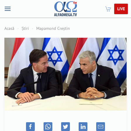
LIVE
Acasă
Știri
Mapamond Creștin