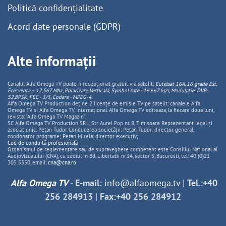
Politică confidențialitate
Acord date personale (GDPR)
Alte informații
Canalul Alfa Omega TV poate fi recepționat gratuit via satelit:
Eutelsat 16A, 16 grade Est,
Frecventa – 12.567 Mhz, Polarizare
Vertica
lă, Symbol rate - 16.667 ks/s, Modulație: DVB-
S2,8PSK, FEC - 3/5, Codare - MPEG-4
.
Alfa Omega TV Production deține 2 licențe de emisie TV pe satelit: canalele Alfa
Omega TV și Alfa Omega TV Internațional. Alfa Omega TV editeaza, la fiecare doua luni,
revista: "Alfa Omega TV Magazin".
SC Alfa Omega TV Production SRL, Str Aurel Pop nr. 8, Timisoara. Reprezentant legal și
asociat unic: Pețan Tudor. Conducerea societății: Pețan Tudor: director general,
coodonator programe; Pețan Mirela: director executiv;
Cod de conduită profesională
Organismul de reglementare sau de supraveghere competent este Consiliul National al
Audiovizualului (CNA), cu sediul in Bd. Libertatii nr.14, sector 5, Bucuresti, tel: 40 (0)21
305 5350, email:
cna@cna.ro
Alfa Omega TV
-
E-mail:
info@alfaomega.tv
|
Tel.:+40
256 284913
|
Fax:+40 256 284912