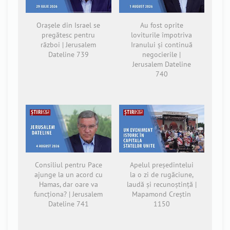
Orașele din Israel se
Au fost oprite
pregătesc pentru
loviturile împotriva
război | Jerusalem
Iranului și continuă
Dateline 739
negocierile |
Jerusalem Dateline
740
Consiliul pentru Pace
Apelul președintelui
ajunge la un acord cu
la o zi de rugăciune,
Hamas, dar oare va
laudă și recunoștință |
funcționa? | Jerusalem
Mapamond Creștin
Dateline 741
1150