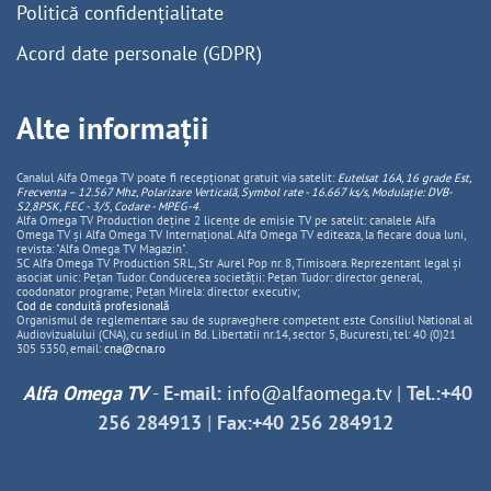
Politică confidențialitate
Acord date personale (GDPR)
Alte informații
Canalul Alfa Omega TV poate fi recepționat gratuit via satelit:
Eutelsat 16A, 16 grade Est,
Frecventa – 12.567 Mhz, Polarizare
Vertica
lă, Symbol rate - 16.667 ks/s, Modulație: DVB-
S2,8PSK, FEC - 3/5, Codare - MPEG-4
.
Alfa Omega TV Production deține 2 licențe de emisie TV pe satelit: canalele Alfa
Omega TV și Alfa Omega TV Internațional. Alfa Omega TV editeaza, la fiecare doua luni,
revista: "Alfa Omega TV Magazin".
SC Alfa Omega TV Production SRL, Str Aurel Pop nr. 8, Timisoara. Reprezentant legal și
asociat unic: Pețan Tudor. Conducerea societății: Pețan Tudor: director general,
coodonator programe; Pețan Mirela: director executiv;
Cod de conduită profesională
Organismul de reglementare sau de supraveghere competent este Consiliul National al
Audiovizualului (CNA), cu sediul in Bd. Libertatii nr.14, sector 5, Bucuresti, tel: 40 (0)21
305 5350, email:
cna@cna.ro
Alfa Omega TV
-
E-mail:
info@alfaomega.tv
|
Tel.:+40
256 284913
|
Fax:+40 256 284912