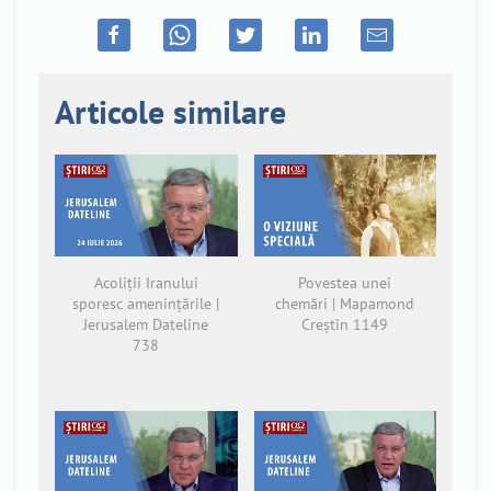
Articole similare
Acoliții Iranului
Povestea unei
sporesc amenințările |
chemări | Mapamond
Jerusalem Dateline
Creștin 1149
738