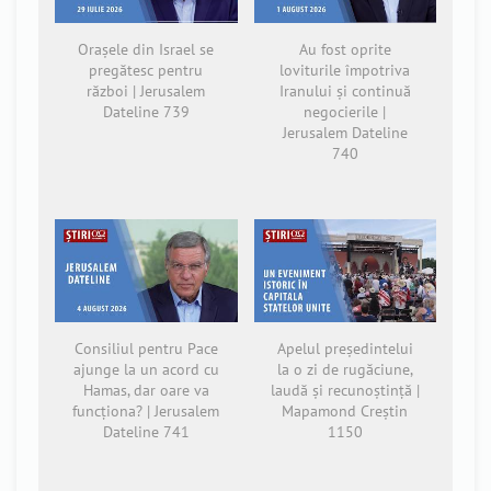
Orașele din Israel se
Au fost oprite
pregătesc pentru
loviturile împotriva
război | Jerusalem
Iranului și continuă
Dateline 739
negocierile |
Jerusalem Dateline
740
Consiliul pentru Pace
Apelul președintelui
ajunge la un acord cu
la o zi de rugăciune,
Hamas, dar oare va
laudă și recunoștință |
funcționa? | Jerusalem
Mapamond Creștin
Dateline 741
1150