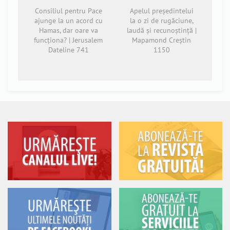
Consiliul pentru Pace
Apelul președintelui
ajunge la un acord cu
la o zi de rugăciune,
Hamas, dar oare va
laudă și recunoștință |
funcționa? | Jerusalem
Mapamond Creștin
Dateline 741
1150