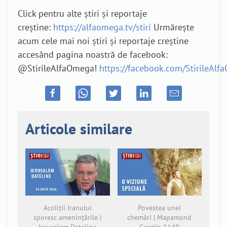
Click pentru alte știri și reportaje
creștine:
https://alfaomega.tv/stiri
Urmărește
acum cele mai noi știri și reportaje creștine
accesând pagina noastră de facebook:
@StirileAlfaOmega!
https://facebook.com/StirileAl
Articole similare
Acoliții Iranului
Povestea unei
sporesc amenințările |
chemări | Mapamond