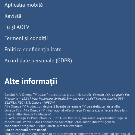
Aplicația mobilă
Revistă
Tu și AOTV
Termeni și condiții
Politică confidențialitate
Acord date personale (GDPR)
Alte informații
Canalul Alfa Omega TV poate fi recepționat gratuit via satelit:
Eutelsat 16A, 16 grade Est,
Frecventa – 12.567 Mhz, Polarizare
Vertica
lă, Symbol rate - 16.667 ks/s, Modulație: DVB-
S2,8PSK, FEC - 3/5, Codare - MPEG-4
.
Alfa Omega TV Production deține 2 licențe de emisie TV pe satelit: canalele Alfa
Omega TV și Alfa Omega TV Internațional. Alfa Omega TV editeaza, la fiecare doua luni,
revista: "Alfa Omega TV Magazin".
SC Alfa Omega TV Production SRL, Str Aurel Pop nr. 8, Timisoara. Reprezentant legal și
asociat unic: Pețan Tudor. Conducerea societății: Pețan Tudor: director general,
coodonator programe; Pețan Mirela: director executiv;
Cod de conduită profesională
Organismul de reglementare sau de supraveghere competent este Consiliul National al