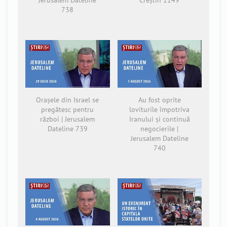
Jerusalem Dateline
Creștin 1149
738
Orașele din Israel se
Au fost oprite
pregătesc pentru
loviturile împotriva
război | Jerusalem
Iranului și continuă
Dateline 739
negocierile |
Jerusalem Dateline
740