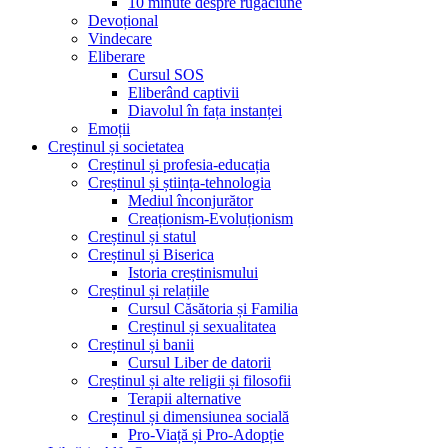
10 minute despre rugăciune
Devoțional
Vindecare
Eliberare
Cursul SOS
Eliberând captivii
Diavolul în fața instanței
Emoții
Creștinul și societatea
Creștinul și profesia-educația
Creștinul și știința-tehnologia
Mediul înconjurător
Creaționism-Evoluționism
Creștinul și statul
Creștinul și Biserica
Istoria creștinismului
Creștinul și relațiile
Cursul Căsătoria și Familia
Creștinul și sexualitatea
Creștinul și banii
Cursul Liber de datorii
Creștinul și alte religii și filosofii
Terapii alternative
Creștinul și dimensiunea socială
Pro-Viață și Pro-Adopție