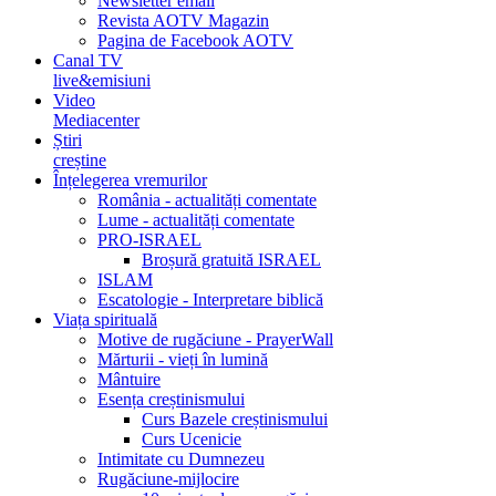
Newsletter email
Revista AOTV Magazin
Pagina de Facebook AOTV
Canal TV
live&emisiuni
Video
Mediacenter
Știri
creștine
Înțelegerea vremurilor
România - actualități comentate
Lume - actualități comentate
PRO-ISRAEL
Broșură gratuită ISRAEL
ISLAM
Escatologie - Interpretare biblică
Viața spirituală
Motive de rugăciune - PrayerWall
Mărturii - vieți în lumină
Mântuire
Esența creștinismului
Curs Bazele creștinismului
Curs Ucenicie
Intimitate cu Dumnezeu
Rugăciune-mijlocire