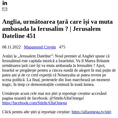
Anglia, următoarea țară care își va muta
ambasada la Ierusalim ? | Jerusalem
Dateline 451
08.11.2022
Mapamond Creștin
475
Astăzi la „Jerusalem Dateline”: Noul premier al Angliei spune că
Ierusalimul este capitala istorică a Israelului. Va fi Marea Britanie
următoarea țară care își va muta ambasada la Ierusalim ? Apoi,
Israelul se pregătește pentru a cincea rundă de alegeri în mai puțin de
patru ani și de ce cred experții că Netanyahu ar putea reveni pe
scena politică. La final, protestele din Iran marchează un moment
tragic, în timp ce demonstrațiile continuă în toată lumea.
Urmărește acum cele mai noi știri și reportaje creștine accesând
pagina noastră de facebook: @StirileAlfaOmega!
https://facebook.com/StirileAlfaOmega
Click pentru alte știri și reportaje creștine:
https://alfaomega.tv/stiri