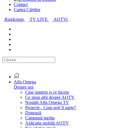
Contact
Cartea Cărților
Rugăciune
TV LIVE
AOTVi
Alfa Omega
Despre noi
Cine suntem și ce facem
Ce spun alții despre AOTV
Noutăți Alfa Omega TV
Proiecte - Cum poți fi parte?
Donează
Campanii media
Aplicația mobilă AOTV