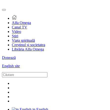
Alfa Omega
Canal TV
Video
Știri
Viața spirituală
Creștinul și societatea
Librăria Alfa Omega
Donează
English site
in English