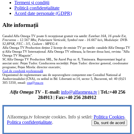
Termeni și condiții
Politică confidențialitate
Acord date personale (GDPR)
Alte informații
Canalul Alfa Omega TV poate fi recepționat gratuit via satelit:
Eutelsat 16A, 16 grade Est,
Frecventa – 12.567 Mhz, Polarizare
Vertica
lă, Symbol rate - 16.667 ks/s, Modulație: DVB-
S2,8PSK, FEC - 3/5, Codare - MPEG-4
.
Alfa Omega TV Production deține 2 licențe de emisie TV pe satelit: canalele Alfa Omega TV
și Alfa Omega TV Internațional. Alfa Omega TV editeaza, la fiecare doua luni, revista: "Alfa
Omega TV Magazin".
SC Alfa Omega TV Production SRL, Str Aurel Pop nr. 8, Timisoara. Reprezentant legal și
asociat unic: Pețan Tudor. Conducerea societății: Pețan Tudor: director general, coodonator
programe; Pețan Mirela: director executiv;
Cod de conduită profesională
Organismul de reglementare sau de supraveghere competent este Consiliul National al
Audiovizualului (CNA), cu sediul in Bd. Libertatii nr.14, sector 5, Bucuresti, tel: 40 (0)21
305 5350, email:
cna@cna.ro
Alfa Omega TV
-
E-mail:
info@alfaomega.tv
|
Tel.:+40 256
284913
|
Fax:+40 256 284912
Alfaomega.tv folosește cookies. Info și setări:
Politica Cookies
.
Politica confidențialitate
.
Da, sunt de acord