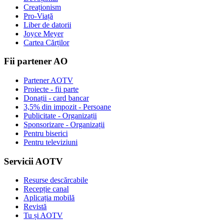
Creaționism
Pro-Viață
Liber de datorii
Joyce Meyer
Cartea Cărților
Fii partener AO
Partener AOTV
Proiecte - fii parte
Donații - card bancar
3,5% din impozit - Persoane
Publicitate - Organizații
Sponsorizare - Organizații
Pentru biserici
Pentru televiziuni
Servicii AOTV
Resurse descărcabile
Recepție canal
Aplicația mobilă
Revistă
Tu și AOTV