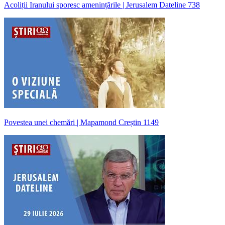
Acoliții Iranului sporesc amenințările | Jerusalem Dateline 738
Povestea unei chemări | Mapamond Creștin 1149