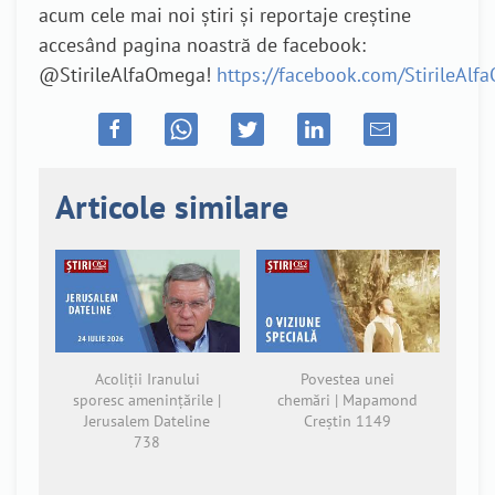
acum cele mai noi știri și reportaje creștine
accesând pagina noastră de facebook:
@StirileAlfaOmega!
https://facebook.com/StirileAl
Articole similare
Acoliții Iranului
Povestea unei
sporesc amenințările |
chemări | Mapamond
Jerusalem Dateline
Creștin 1149
738