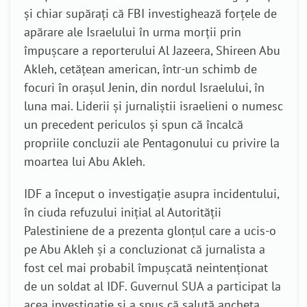
și chiar supărați că FBI investighează forțele de
apărare ale Israelului în urma morții prin
împușcare a reporterului Al Jazeera, Shireen Abu
Akleh, cetățean american, într-un schimb de
focuri în orașul Jenin, din nordul Israelului, în
luna mai. Liderii și jurnaliștii israelieni o numesc
un precedent periculos și spun că încalcă
propriile concluzii ale Pentagonului cu privire la
moartea lui Abu Akleh.
IDF a început o investigație asupra incidentului,
în ciuda refuzului inițial al Autorității
Palestiniene de a prezenta glonțul care a ucis-o
pe Abu Akleh și a concluzionat că jurnalista a
fost cel mai probabil împușcată neintenționat
de un soldat al IDF. Guvernul SUA a participat la
acea investigație și a spus că salută ancheta