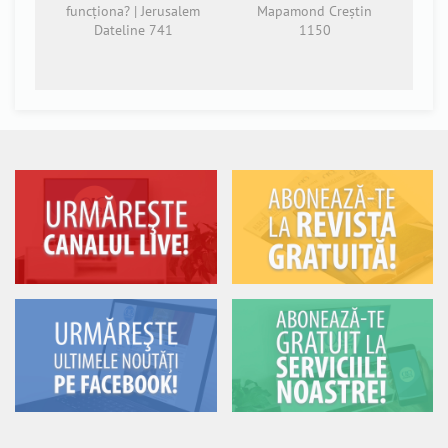
funcționa? | Jerusalem
Mapamond Creștin
Dateline 741
1150