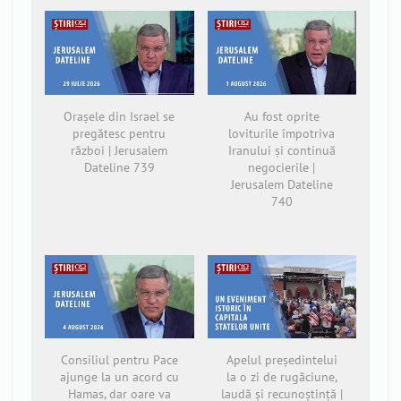
Orașele din Israel se
Au fost oprite
pregătesc pentru
loviturile împotriva
război | Jerusalem
Iranului și continuă
Dateline 739
negocierile |
Jerusalem Dateline
740
Consiliul pentru Pace
Apelul președintelui
ajunge la un acord cu
la o zi de rugăciune,
Hamas, dar oare va
laudă și recunoștință |