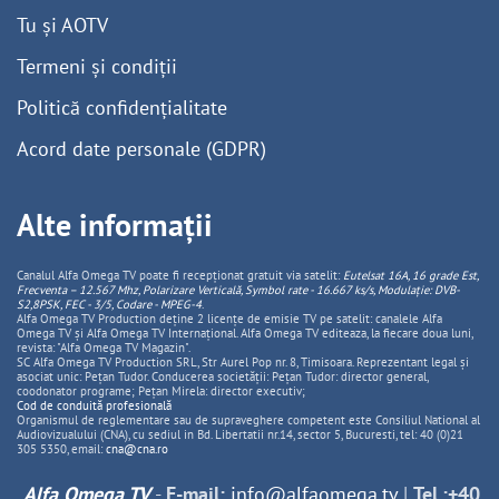
Tu și AOTV
Termeni și condiții
Politică confidențialitate
Acord date personale (GDPR)
Alte informații
Canalul Alfa Omega TV poate fi recepționat gratuit via satelit:
Eutelsat 16A, 16 grade Est,
Frecventa – 12.567 Mhz, Polarizare
Vertica
lă, Symbol rate - 16.667 ks/s, Modulație: DVB-
S2,8PSK, FEC - 3/5, Codare - MPEG-4
.
Alfa Omega TV Production deține 2 licențe de emisie TV pe satelit: canalele Alfa
Omega TV și Alfa Omega TV Internațional. Alfa Omega TV editeaza, la fiecare doua luni,
revista: "Alfa Omega TV Magazin".
SC Alfa Omega TV Production SRL, Str Aurel Pop nr. 8, Timisoara. Reprezentant legal și
asociat unic: Pețan Tudor. Conducerea societății: Pețan Tudor: director general,
coodonator programe; Pețan Mirela: director executiv;
Cod de conduită profesională
Organismul de reglementare sau de supraveghere competent este Consiliul National al
Audiovizualului (CNA), cu sediul in Bd. Libertatii nr.14, sector 5, Bucuresti, tel: 40 (0)21
305 5350, email:
cna@cna.ro
Alfa Omega TV
-
E-mail:
info@alfaomega.tv
|
Tel.:+40