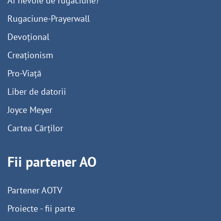
Ai nevoie de rugăciune?
Rugaciune-Prayerwall
Devoțional
Creaționism
Pro-Viață
Liber de datorii
Joyce Meyer
Cartea Cărților
Fii partener AO
Partener AOTV
Proiecte - fii parte