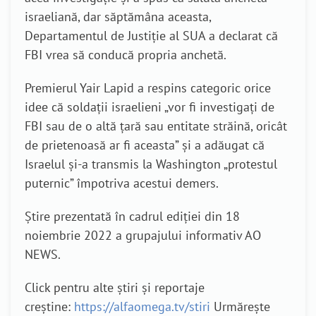
israeliană, dar săptămâna aceasta,
Departamentul de Justiție al SUA a declarat că
FBI vrea să conducă propria anchetă.
Premierul Yair Lapid a respins categoric orice
idee că soldații israelieni „vor fi investigați de
FBI sau de o altă țară sau entitate străină, oricât
de prietenoasă ar fi aceasta” și a adăugat că
Israelul și-a transmis la Washington „protestul
puternic” împotriva acestui demers.
Știre prezentată în cadrul ediției din 18
noiembrie 2022 a grupajului informativ AO
NEWS.
Click pentru alte știri și reportaje
creștine:
https://alfaomega.tv/stiri
Urmărește