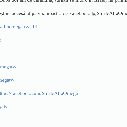
creștine accesând pagina noastră de Facebook: @StirileAlfaO
//alfaomega.tv/stiri
:
omegatv/
megatv/
ttps://facebook.com/StirileAlfaOmega
gatv