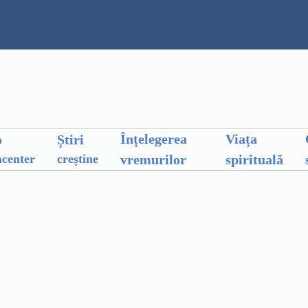
Înțelegerea
Viața
o
Știri
vremurilor
spirituală
center
creștine