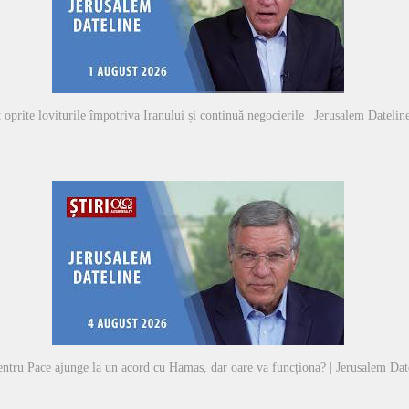
 oprite loviturile împotriva Iranului și continuă negocierile | Jerusalem Datelin
entru Pace ajunge la un acord cu Hamas, dar oare va funcționa? | Jerusalem Dat