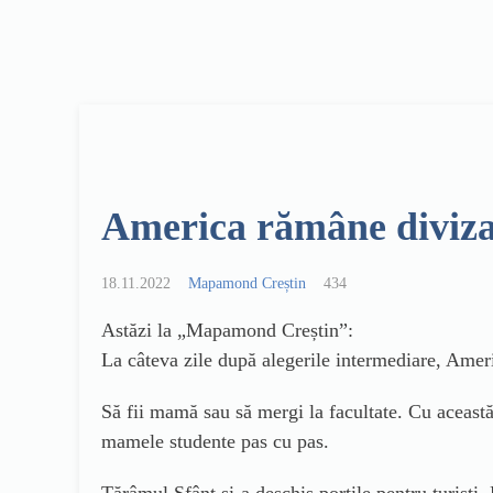
America rămâne diviza
18.11.2022
Mapamond Creștin
434
Astăzi la „Mapamond Creștin”:
La câteva zile după alegerile intermediare, Amer
Să fii mamă sau să mergi la facultate. Cu această 
mamele studente pas cu pas.
Tărâmul Sfânt și-a deschis porțile pentru turiști. D