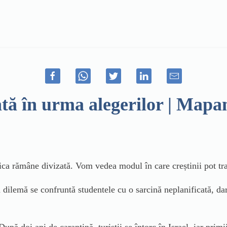
tă în urma alegerilor | Mapa
ica rămâne divizată. Vom vedea modul în care creștinii pot tr
dilemă se confruntă studentele cu o sarcină neplanificată, dar 
upă doi ani de carantină, turiștii se întorc în Israel, iar primii