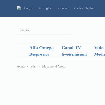
in English
Contact
Cartea Cărților
Alfa Omega
Canal TV
Vide
Despre noi
live&emisiuni
Media
Acasă
Știri
Mapamond Creștin