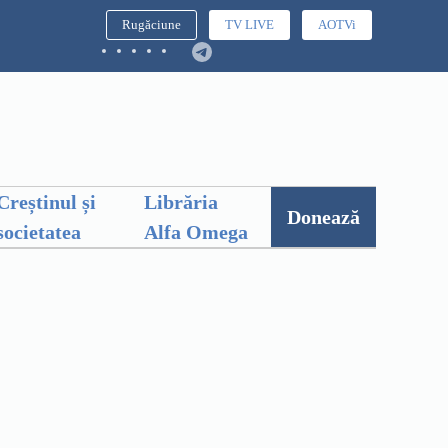
Rugăciune
TV LIVE
AOTVi
Creștinul și
Librăria
Donează
societatea
Alfa Omega