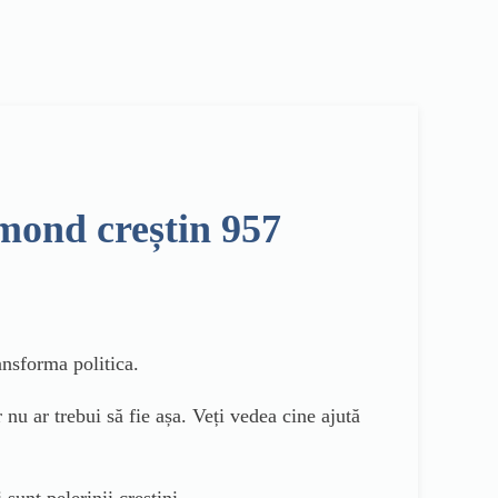
mond creștin 957
ansforma politica.
nu ar trebui să fie așa. Veți vedea cine ajută
 sunt pelerinii creștini.