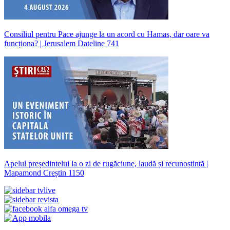
Consiliul pentru Pace ajunge la un acord cu Hamas, dar oare va
funcționa? | Jerusalem Dateline 741
Apelul președintelui la o zi de rugăciune, laudă și recunoștință |
Mapamond Creștin 1150