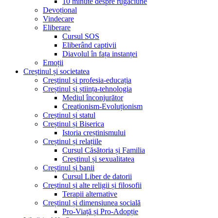
10 minute despre rugăciune
Devoțional
Vindecare
Eliberare
Cursul SOS
Eliberând captivii
Diavolul în fața instanței
Emoții
Creștinul și societatea
Creștinul și profesia-educația
Creștinul și știința-tehnologia
Mediul înconjurător
Creaționism-Evoluționism
Creștinul și statul
Creștinul și Biserica
Istoria creștinismului
Creștinul și relațiile
Cursul Căsătoria și Familia
Creștinul și sexualitatea
Creștinul și banii
Cursul Liber de datorii
Creștinul și alte religii și filosofii
Terapii alternative
Creștinul și dimensiunea socială
Pro-Viață și Pro-Adopție