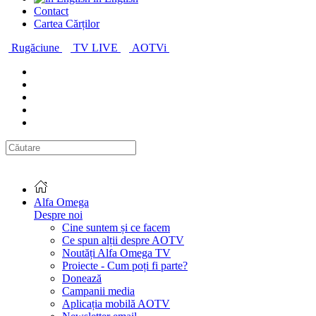
Contact
Cartea Cărților
Rugăciune
TV LIVE
AOTVi
Alfa Omega
Despre noi
Cine suntem și ce facem
Ce spun alții despre AOTV
Noutăți Alfa Omega TV
Proiecte - Cum poți fi parte?
Donează
Campanii media
Aplicația mobilă AOTV