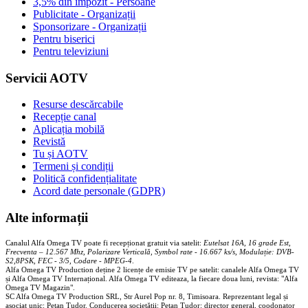
3,5% din impozit - Persoane
Publicitate - Organizații
Sponsorizare - Organizații
Pentru biserici
Pentru televiziuni
Servicii AOTV
Resurse descărcabile
Recepție canal
Aplicația mobilă
Revistă
Tu și AOTV
Termeni și condiții
Politică confidențialitate
Acord date personale (GDPR)
Alte informații
Canalul Alfa Omega TV poate fi recepționat gratuit via satelit:
Eutelsat 16A, 16 grade Est,
Frecventa – 12.567 Mhz, Polarizare
Vertica
lă, Symbol rate - 16.667 ks/s, Modulație: DVB-
S2,8PSK, FEC - 3/5, Codare - MPEG-4
.
Alfa Omega TV Production deține 2 licențe de emisie TV pe satelit: canalele Alfa Omega TV
și Alfa Omega TV Internațional. Alfa Omega TV editeaza, la fiecare doua luni, revista: "Alfa
Omega TV Magazin".
SC Alfa Omega TV Production SRL, Str Aurel Pop nr. 8, Timisoara. Reprezentant legal și
asociat unic: Pețan Tudor. Conducerea societății: Pețan Tudor: director general, coodonator