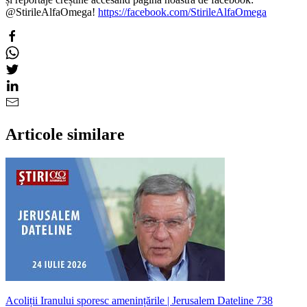
@StirileAlfaOmega!
https://facebook.com/StirileAlfaOmega
Articole similare
Acoliții Iranului sporesc amenințările | Jerusalem Dateline 738