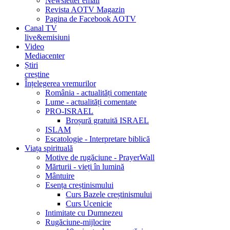
Newsletter email
Revista AOTV Magazin
Pagina de Facebook AOTV
Canal TV
live&emisiuni
Video
Mediacenter
Știri
creștine
Înțelegerea vremurilor
România - actualități comentate
Lume - actualități comentate
PRO-ISRAEL
Broșură gratuită ISRAEL
ISLAM
Escatologie - Interpretare biblică
Viața spirituală
Motive de rugăciune - PrayerWall
Mărturii - vieți în lumină
Mântuire
Esența creștinismului
Curs Bazele creștinismului
Curs Ucenicie
Intimitate cu Dumnezeu
Rugăciune-mijlocire