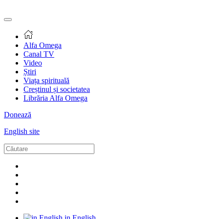
Alfa Omega
Canal TV
Video
Știri
Viața spirituală
Creștinul și societatea
Librăria Alfa Omega
Donează
English site
in English