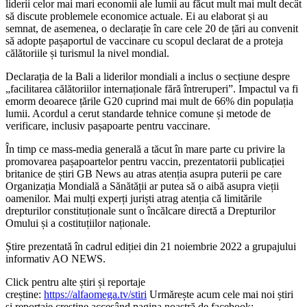
liderii celor mai mari economii ale lumii au făcut mult mai mult decât
să discute problemele economice actuale. Ei au elaborat și au
semnat, de asemenea, o declarație în care cele 20 de țări au convenit
să adopte pașaportul de vaccinare cu scopul declarat de a proteja
călătoriile și turismul la nivel mondial.
Declarația de la Bali a liderilor mondiali a inclus o secțiune despre
„facilitarea călătoriilor internaționale fără întreruperi”. Impactul va fi
emorm deoarece țările G20 cuprind mai mult de 66% din populația
lumii. Acordul a cerut standarde tehnice comune și metode de
verificare, inclusiv pașapoarte pentru vaccinare.
În timp ce mass-media generală a tăcut în mare parte cu privire la
promovarea pașapoartelor pentru vaccin, prezentatorii publicației
britanice de știri GB News au atras atenția asupra puterii pe care
Organizația Mondială a Sănătății ar putea să o aibă asupra vieții
oamenilor. Mai mulți experți juriști atrag atenția că limitările
drepturilor constituționale sunt o încălcare directă a Drepturilor
Omului și a costituțiilor naționale.
Știre prezentată în cadrul ediției din 21 noiembrie 2022 a grupajului
informativ AO NEWS.
Click pentru alte știri și reportaje
creștine:
https://alfaomega.tv/stiri
Urmărește acum cele mai noi știri
și reportaje creștine accesând pagina noastră de facebook: