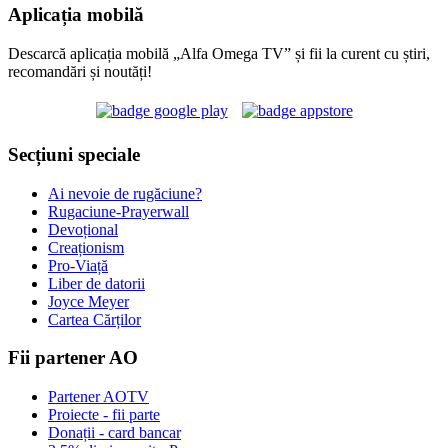
Aplicația mobilă
Descarcă aplicația mobilă „Alfa Omega TV” și fii la curent cu știri,
recomandări și noutăți!
Secțiuni speciale
Ai nevoie de rugăciune?
Rugaciune-Prayerwall
Devoțional
Creaționism
Pro-Viață
Liber de datorii
Joyce Meyer
Cartea Cărților
Fii partener AO
Partener AOTV
Proiecte - fii parte
Donații - card bancar