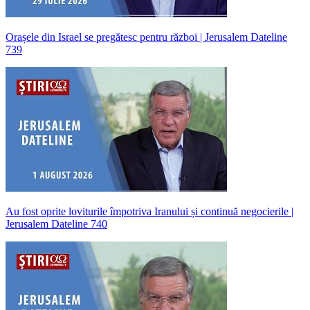
Orașele din Israel se pregătesc pentru război | Jerusalem Dateline
739
Au fost oprite loviturile împotriva Iranului și continuă negocierile |
Jerusalem Dateline 740