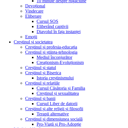
10 minute despre rugăciune
Devoțional
Vindecare
Eliberare
Cursul SOS
Eliberând captivii
Diavolul în fața instanței
Emoții
Creștinul și societatea
Creștinul și profesia-educația
Creștinul și știința-tehnologia
Mediul înconjurător
Creaționism-Evoluționism
Creștinul și statul
Creștinul și Biserica
Istoria creștinismului
Creștinul și relațiile
Cursul Căsătoria și Familia
Creștinul și sexualitatea
Creștinul și banii
Cursul Liber de datorii
Creștinul și alte religii și filosofii
Terapii alternative
Creștinul și dimensiunea socială
Pro-Viață și Pro-Adopție