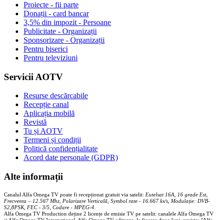
Proiecte - fii parte
Donații - card bancar
3,5% din impozit - Persoane
Publicitate - Organizații
Sponsorizare - Organizații
Pentru biserici
Pentru televiziuni
Servicii AOTV
Resurse descărcabile
Recepție canal
Aplicația mobilă
Revistă
Tu și AOTV
Termeni și condiții
Politică confidențialitate
Acord date personale (GDPR)
Alte informații
Canalul Alfa Omega TV poate fi recepționat gratuit via satelit:
Eutelsat 16A, 16 grade Est,
Frecventa – 12.567 Mhz, Polarizare
Vertica
lă, Symbol rate - 16.667 ks/s, Modulație: DVB-
S2,8PSK, FEC - 3/5, Codare - MPEG-4
.
Alfa Omega TV Production deține 2 licențe de emisie TV pe satelit: canalele Alfa Omega TV