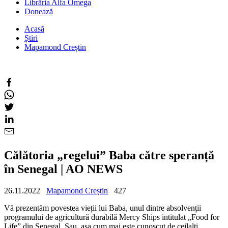
Librăria Alfa Omega
Donează
Acasă
Știri
Mapamond Creștin
Călătoria „regelui” Baba către speranță
în Senegal | AO NEWS
26.11.2022
Mapamond Creștin
427
Vă prezentăm povestea vieții lui Baba, unul dintre absolvenții
programului de agricultură durabilă Mercy Ships intitulat „Food for
Life” din Senegal. Sau, așa cum mai este cunoscut de ceilalți