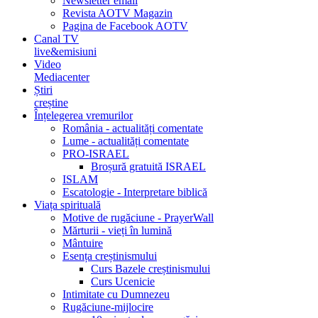
Newsletter email
Revista AOTV Magazin
Pagina de Facebook AOTV
Canal TV
live&emisiuni
Video
Mediacenter
Știri
creștine
Înțelegerea vremurilor
România - actualități comentate
Lume - actualități comentate
PRO-ISRAEL
Broșură gratuită ISRAEL
ISLAM
Escatologie - Interpretare biblică
Viața spirituală
Motive de rugăciune - PrayerWall
Mărturii - vieți în lumină
Mântuire
Esența creștinismului
Curs Bazele creștinismului
Curs Ucenicie
Intimitate cu Dumnezeu
Rugăciune-mijlocire