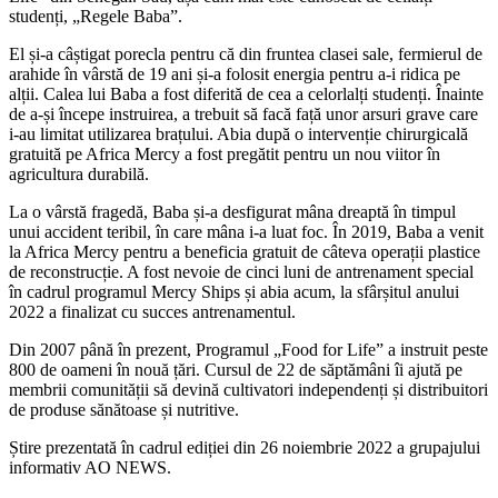
studenți, „Regele Baba”.
El și-a câștigat porecla pentru că din fruntea clasei sale, fermierul de
arahide în vârstă de 19 ani și-a folosit energia pentru a-i ridica pe
alții. Calea lui Baba a fost diferită de cea a celorlalți studenți. Înainte
de a-și începe instruirea, a trebuit să facă față unor arsuri grave care
i-au limitat utilizarea brațului. Abia după o intervenție chirurgicală
gratuită pe Africa Mercy a fost pregătit pentru un nou viitor în
agricultura durabilă.
La o vârstă fragedă, Baba și-a desfigurat mâna dreaptă în timpul
unui accident teribil, în care mâna i-a luat foc.
În 2019, Baba a venit
la Africa Mercy pentru a beneficia gratuit de câteva operații plastice
de reconstrucție. A fost nevoie de cinci luni de antrenament special
în cadrul programul Mercy Ships și abia acum, la sfârșitul anului
2022 a finalizat cu succes antrenamentul.
Din 2007 până în prezent, Programul „Food for Life” a instruit peste
800 de oameni în nouă țări. Cursul de 22 de săptămâni îi ajută pe
membrii comunității să devină cultivatori independenți și distribuitori
de produse sănătoase și nutritive.
Știre prezentată în cadrul ediției din 26 noiembrie 2022 a grupajului
informativ AO NEWS.