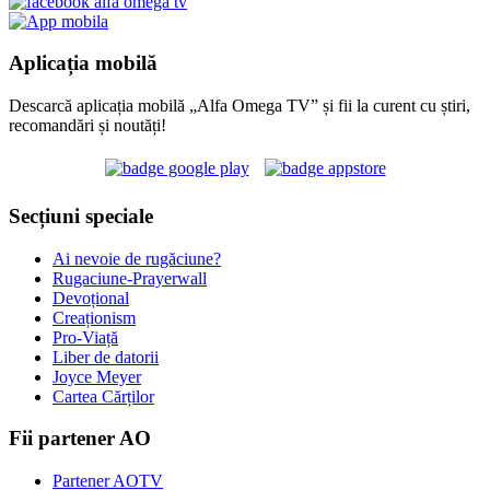
Aplicația mobilă
Descarcă aplicația mobilă „Alfa Omega TV” și fii la curent cu știri,
recomandări și noutăți!
Secțiuni speciale
Ai nevoie de rugăciune?
Rugaciune-Prayerwall
Devoțional
Creaționism
Pro-Viață
Liber de datorii
Joyce Meyer
Cartea Cărților
Fii partener AO
Partener AOTV