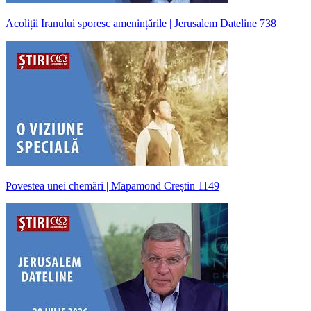
Acoliții Iranului sporesc amenințările | Jerusalem Dateline 738
Povestea unei chemări | Mapamond Creștin 1149