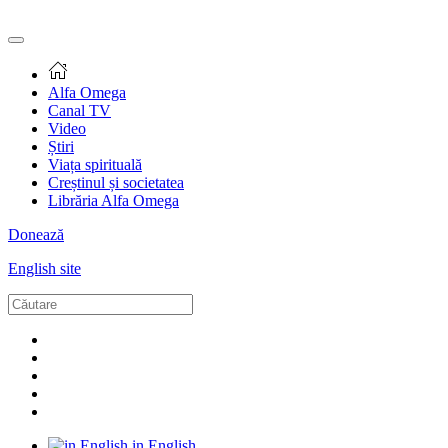
Alfa Omega
Canal TV
Video
Știri
Viața spirituală
Creștinul și societatea
Librăria Alfa Omega
Donează
English site
in English