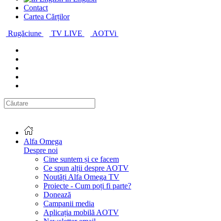
Contact
Cartea Cărților
Rugăciune
TV LIVE
AOTVi
Alfa Omega
Despre noi
Cine suntem și ce facem
Ce spun alții despre AOTV
Noutăți Alfa Omega TV
Proiecte - Cum poți fi parte?
Donează
Campanii media
Aplicația mobilă AOTV