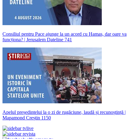
Consiliul pentru Pace ajunge la un acord cu Hamas, dar oare va
funcționa? | Jerusalem Dateline 741
Apelul președintelui la o zi de rugăciune, laudă și recunoștință |
Mapamond Creștin 1150