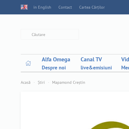
in English
Contact
Cartea Cărților
Type 2 or more characters for
results.
Alfa Omega
Canal TV
Vi
Despre noi
live&emisiuni
Med
Acasă
Știri
Mapamond Creștin