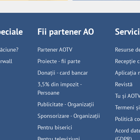
peciale
Fii partener AO
Servic
găciune?
Partener AOTV
Resurse d
rwall
Proiecte - fii parte
Recepție c
Donații - card bancar
Aplicația 
3,5% din impozit -
Revistă
Persoane
Tu și AOT
Publicitate - Organizații
Termeni și
Sponsorizare - Organizații
Politică co
Pentru biserici
Acord dat
Pentru televiziuni
(GDPR)