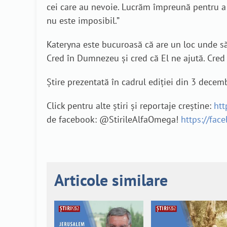
cei care au nevoie. Lucrăm împreună pentru a 
nu este imposibil.”
Kateryna este bucuroasă că are un loc unde să 
Cred în Dumnezeu și cred că El ne ajută. Cred d
Știre prezentată în cadrul ediției din 3 dece
Click pentru alte știri și reportaje creștine:
htt
de facebook: @StirileAlfaOmega!
https://fac
Articole similare