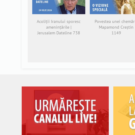
Acoliții Iranului sporesc
Povestea unei chemări
amenințările |
Mapamond Creștin
Jerusalem Dateline 738
1149