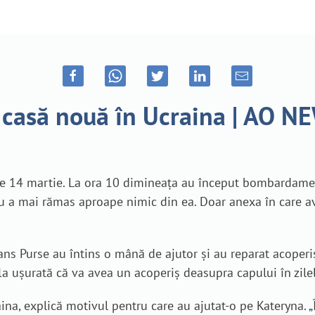
 casă nouă în Ucraina | AO N
de 14 martie. La ora 10 dimineața au început bombardamen
 Nu a mai rămas aproape nimic din ea. Doar anexa în care av
ans Purse au întins o mână de ajutor și au reparat acoperiș
la ușurată că va avea un acoperiș deasupra capului în zilel
na, explică motivul pentru care au ajutat-o pe Kateryna. „