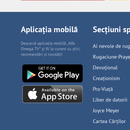
Aplicația mobilă
Secțiuni s
Descarcă aplicația mobilă „Alfa
Ai nevoie de ru
Omega TV” și fii la curent cu știri,
recomandări și noutăți!
Rugaciune-Praye
Devoțional
Creaționism
Pro-Viață
Liber de datorii
Joyce Meyer
Cartea Cărților