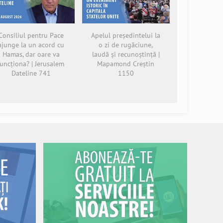
Consiliul pentru Pace
Apelul președintelui la
ajunge la un acord cu
o zi de rugăciune,
Hamas, dar oare va
laudă și recunoștință |
funcționa? | Jerusalem
Mapamond Creștin
Dateline 741
1150