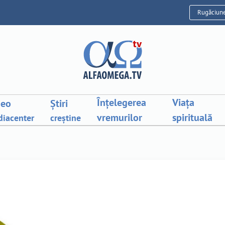
Rugăciun
Înțelegerea
Viața
deo
Știri
vremurilor
spirituală
iacenter
creștine