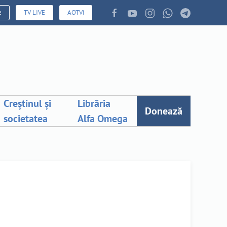
e
TV LIVE
AOTVi
Creștinul și
Librăria
Donează
societatea
Alfa Omega