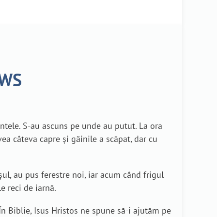
EWS
tele. S-au ascuns pe unde au putut. La ora
ea câteva capre și găinile a scăpat, dar cu
ul, au pus ferestre noi, iar acum când frigul
e reci de iarnă.
În Biblie, Isus Hristos ne spune să-i ajutăm pe