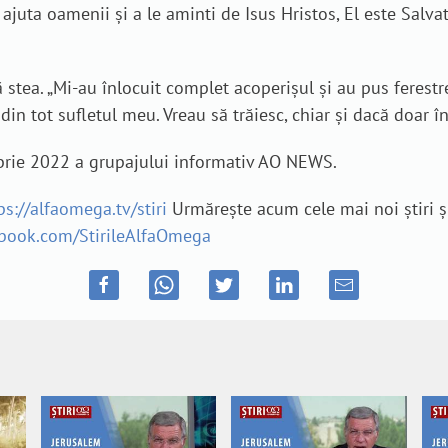
ajuta oamenii și a le aminti de Isus Hristos, El este Sal
stea. „Mi-au înlocuit complet acoperișul și au pus ferestre
in tot sufletul meu. Vreau să trăiesc, chiar și dacă doar î
mbrie 2022 a grupajului informativ AO NEWS.
ps://alfaomega.tv/stiri
Urmărește acum cele mai noi știri ș
ebook.com/StirileAlfaOmega