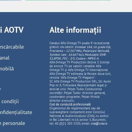
ii AOTV
Alte informații
Canalul Alfa Omega TV poate fi recepționat
escărcabile
gratuit via satelit:
Eutelsat 16A, 16 grade Est,
Frecventa – 12.567 Mhz, Polarizare
Vertica
lă,
Symbol rate - 16.667 ks/s, Modulație: DVB-
anal
S2,8PSK, FEC - 3/5, Codare - MPEG-4
.
Alfa Omega TV Production deține 2 licențe
de emisie TV pe satelit: canalele Alfa
mobilă
Omega TV și Alfa Omega TV Internațional.
Alfa Omega TV editeaza, la fiecare doua luni,
revista: "Alfa Omega TV Magazin".
SC Alfa Omega TV Production SRL, Str Aurel
Pop nr. 8, Timisoara. Reprezentant legal și
V
asociat unic: Pețan Tudor. Conducerea
societății: Pețan Tudor: director general,
coodonator programe; Pețan Mirela:
 condiții
director executiv;
Cod de conduită profesională
Organismul de reglementare sau de
nfidențialitate
supraveghere competent este Consiliul
National al Audiovizualului (CNA), cu sediul
in Bd. Libertatii nr.14, sector 5, Bucuresti,
e personale
tel: 40 (0)21 305 5350, email:
cna@cna.ro