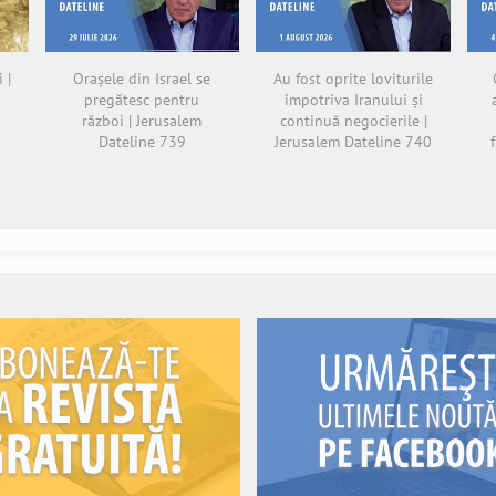
 |
Orașele din Israel se
Au fost oprite loviturile
pregătesc pentru
împotriva Iranului și
război | Jerusalem
continuă negocierile |
Dateline 739
Jerusalem Dateline 740