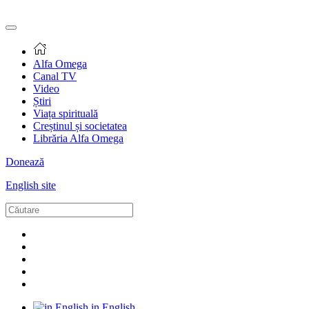
Alfa Omega
Canal TV
Video
Știri
Viața spirituală
Creștinul și societatea
Librăria Alfa Omega
Donează
English site
in English