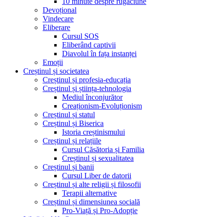
10 minute despre rugăciune
Devoțional
Vindecare
Eliberare
Cursul SOS
Eliberând captivii
Diavolul în fața instanței
Emoții
Creștinul și societatea
Creștinul și profesia-educația
Creștinul și știința-tehnologia
Mediul înconjurător
Creaționism-Evoluționism
Creștinul și statul
Creștinul și Biserica
Istoria creștinismului
Creștinul și relațiile
Cursul Căsătoria și Familia
Creștinul și sexualitatea
Creștinul și banii
Cursul Liber de datorii
Creștinul și alte religii și filosofii
Terapii alternative
Creștinul și dimensiunea socială
Pro-Viață și Pro-Adopție