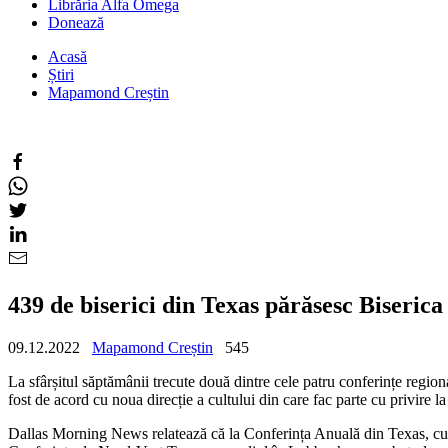
Librăria Alfa Omega
Donează
Acasă
Știri
Mapamond Creștin
439 de biserici din Texas părăsesc Biseri
09.12.2022
Mapamond Creștin
545
La sfârșitul săptămânii trecute două dintre cele patru conferințe regio
fost de acord cu noua direcție a cultului din care fac parte cu privire l
Dallas Morning News relatează că la Conferința Anuală din Texas, cu se