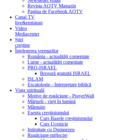
Newsletter email
Revista AOTV Magazin
Pagina de Facebook AOTV
Canal TV
live&emisiuni
Video
Mediacenter
Știri
creștine
Înțelegerea vremurilor
România - actualități comentate
Lume - actualități comentate
PRO-ISRAEL
Broșură gratuită ISRAEL
ISLAM
Escatologie - Interpretare biblică
Viața spirituală
Motive de rugăciune - PrayerWall
Mărturii - vieți în lumină
Mântuire
Esența creștinismului
Curs Bazele creștinismului
Curs Ucenicie
Intimitate cu Dumnezeu
Rugăciune-mijlocire