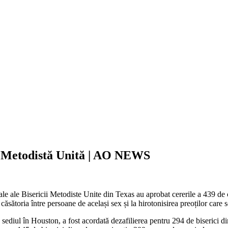
ca Metodistă Unită | AO NEWS
nale ale Bisericii Metodiste Unite din Texas au aprobat cererile a 439 d
a căsătoria între persoane de același sex și la hirotonisirea preoților care
diul în Houston, a fost acordată dezafilierea pentru 294 de biserici din