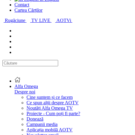
Contact
Cartea Cărților
Rugăciune
TV LIVE
AOTVi
Alfa Omega
Despre noi
Cine suntem și ce facem
Ce spun alții despre AOTV
Noutăți Alfa Omega TV
Proiecte - Cum poți fi parte?
Donează
Campanii media
Aplicația mobilă AOTV