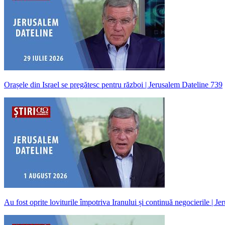
Orașele din Israel se pregătesc pentru război | Jerusalem Dateline 739
Au fost oprite loviturile împotriva Iranului și continuă negocierile | J