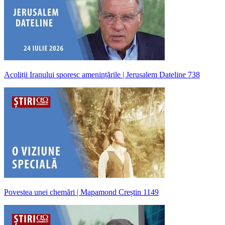
Acoliții Iranului sporesc amenințările | Jerusalem Dateline 738
Povestea unei chemări | Mapamond Creștin 1149