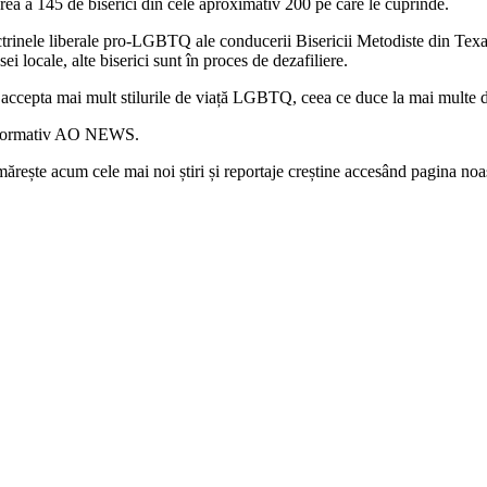
ea a 145 de biserici din cele aproximativ 200 pe care le cuprinde.
trinele liberale pro-LGBTQ ale conducerii Bisericii Metodiste din Texas.
i locale, alte biserici sunt în proces de dezafiliere.
 accepta mai mult stilurile de viață LGBTQ, ceea ce duce la mai multe div
 informativ AO NEWS.
rește acum cele mai noi știri și reportaje creștine accesând pagina noa