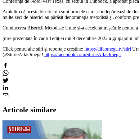
Conferința de Nord-Vest Texas, cu sediul în Lubbock, a aprobat plecar
Amintim că aceste biserici nu sunt primele care se îndepărtează de doc
multe zeci de biserici au părăsit denominația metodistă și, conform prese
Conducerea Bisericii Metodiste Unite și-a accelerat mișcările pentru a
Știre prezentată în cadrul ediției din 9 decembrie 2022 a grupajului
Click pentru alte știri și reportaje creștine:
https://alfaomega.tv/stiri
Urmă
@StirileAlfaOmega!
https://facebook.com/StirileAlfaOmega
Articole similare