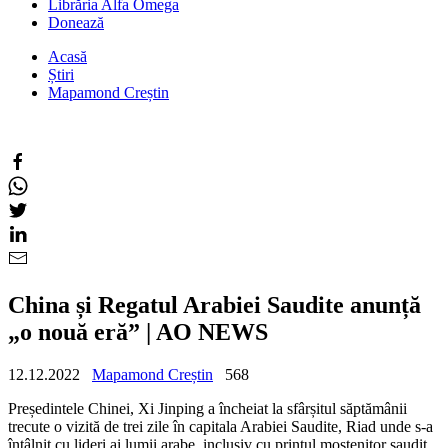
Librăria Alfa Omega
Donează
Acasă
Știri
Mapamond Creștin
China și Regatul Arabiei Saudite anunță
„o nouă eră” | AO NEWS
12.12.2022
Mapamond Creștin
568
Președintele Chinei, Xi Jinping a încheiat la sfârșitul săptămânii
trecute o vizită de trei zile în capitala Arabiei Saudite, Riad unde s-a
întâlnit cu lideri ai lumii arabe, inclusiv cu prințul moștenitor saudit