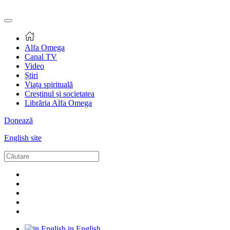
Alfa Omega
Canal TV
Video
Știri
Viața spirituală
Creștinul și societatea
Librăria Alfa Omega
Donează
English site
in English