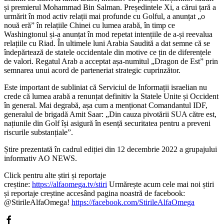
și premierul Mohammad Bin Salman. Președintele Xi, a cărui țară a
urmărit în mod activ relații mai profunde cu Golful, a anunțat „o
nouă eră” în relațiile Chinei cu lumea arabă, în timp ce
Washingtonul și-a anunțat în mod repetat intențiile de a-și reevalua
relațiile cu Riad. În ultimele luni Arabia Saudită a dat semne că se
îndepărtează de statele occidentale din motive ce țin de diferențele
de valori. Regatul Arab a acceptat așa-numitul „Dragon de Est” prin
semnarea unui acord de parteneriat strategic cuprinzător.
Este important de subliniat că Serviciul de Informații israelian nu
crede că lumea arabă a renunțat definitiv la Statele Unite și Occident
în general. Mai degrabă, așa cum a menționat Comandantul IDF,
generalul de brigadă Amit Saar: „Din cauza pivotării SUA către est,
națiunile din Golf își asigură în esență securitatea pentru a preveni
riscurile substanțiale”.
Știre prezentată în cadrul ediției din 12 decembrie 2022 a grupajului
informativ AO NEWS.
Click pentru alte știri și reportaje
creștine:
https://alfaomega.tv/stiri
Urmărește acum cele mai noi știri
și reportaje creștine accesând pagina noastră de facebook:
@StirileAlfaOmega!
https://facebook.com/StirileAlfaOmega