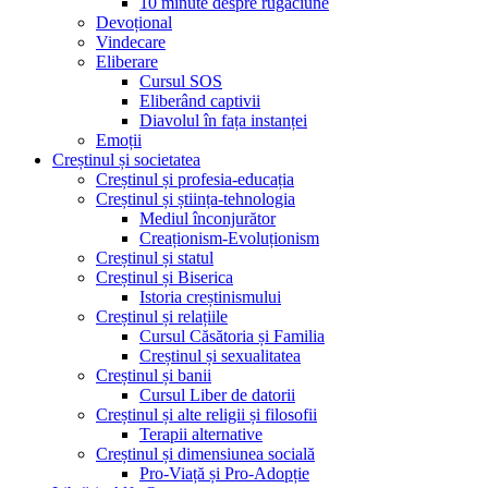
10 minute despre rugăciune
Devoțional
Vindecare
Eliberare
Cursul SOS
Eliberând captivii
Diavolul în fața instanței
Emoții
Creștinul și societatea
Creștinul și profesia-educația
Creștinul și știința-tehnologia
Mediul înconjurător
Creaționism-Evoluționism
Creștinul și statul
Creștinul și Biserica
Istoria creștinismului
Creștinul și relațiile
Cursul Căsătoria și Familia
Creștinul și sexualitatea
Creștinul și banii
Cursul Liber de datorii
Creștinul și alte religii și filosofii
Terapii alternative
Creștinul și dimensiunea socială
Pro-Viață și Pro-Adopție