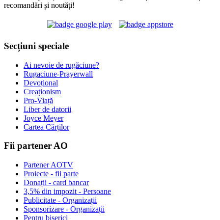
recomandări și noutăți!
Secțiuni speciale
Ai nevoie de rugăciune?
Rugaciune-Prayerwall
Devoțional
Creaționism
Pro-Viață
Liber de datorii
Joyce Meyer
Cartea Cărților
Fii partener AO
Partener AOTV
Proiecte - fii parte
Donații - card bancar
3,5% din impozit - Persoane
Publicitate - Organizații
Sponsorizare - Organizații
Pentru biserici