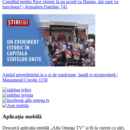
Consiliul pentru Pace ajunge la un acord cu Hamas, dar oare va
funcționa? | Jerusalem Dateline 741
Apelul președintelui la o zi de rugăciune, laudă și recunoștință |
Mapamond Creștin 1150
Aplicația mobilă
Descarcă aplicația mobilă „Alfa Omega TV” și fii la curent cu știri,