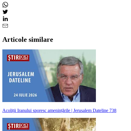
Articole similare
Acoliții Iranului sporesc amenințările | Jerusalem Dateline 738