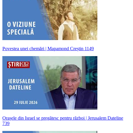
Povestea unei chemări | Mapamond Creștin 1149
Orașele din Israel se pregătesc pentru război | Jerusalem Dateline
739