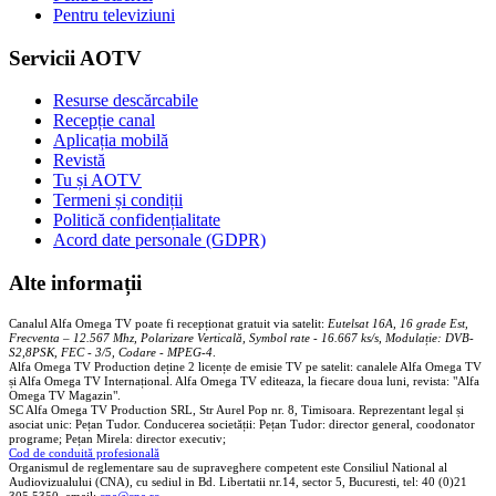
Pentru televiziuni
Servicii AOTV
Resurse descărcabile
Recepție canal
Aplicația mobilă
Revistă
Tu și AOTV
Termeni și condiții
Politică confidențialitate
Acord date personale (GDPR)
Alte informații
Canalul Alfa Omega TV poate fi recepționat gratuit via satelit:
Eutelsat 16A, 16 grade Est,
Frecventa – 12.567 Mhz, Polarizare
Vertica
lă, Symbol rate - 16.667 ks/s, Modulație: DVB-
S2,8PSK, FEC - 3/5, Codare - MPEG-4
.
Alfa Omega TV Production deține 2 licențe de emisie TV pe satelit: canalele Alfa Omega TV
și Alfa Omega TV Internațional. Alfa Omega TV editeaza, la fiecare doua luni, revista: "Alfa
Omega TV Magazin".
SC Alfa Omega TV Production SRL, Str Aurel Pop nr. 8, Timisoara. Reprezentant legal și
asociat unic: Pețan Tudor. Conducerea societății: Pețan Tudor: director general, coodonator
programe; Pețan Mirela: director executiv;
Cod de conduită profesională
Organismul de reglementare sau de supraveghere competent este Consiliul National al
Audiovizualului (CNA), cu sediul in Bd. Libertatii nr.14, sector 5, Bucuresti, tel: 40 (0)21