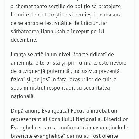
a chemat toate secțiile de poliție să protejeze
locurile de cult creștine și evreiești pe măsură
ce se apropie festivitățile de Crăciun, iar
sărbătoarea Hannukah a început pe 18
decembrie.
Franța se află la un nivel „foarte ridicat” de
amenințare teroristă și, prin urmare, este nevoie
de o „vigilență puternică”, inclusiv „o prezență
fizică” și „pe jos” în fața lăcașurilor de cult, a
spus ministrul responsabil cu securitatea
națională.
După anunț, Evangelical Focus a întrebat un
reprezentant al Consiliului Național al Bisericilor
Evanghelice, care a confirmat că măsura „include
bisericile evanghelice”, dar nu au fost oferite