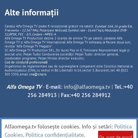
Alte informații
Canalul Alfa Omega TV poate fi recepționat gratuit via satelit:
Eutelsat 16A, 16 grade Est,
Frecventa – 12.567 Mhz, Polarizare
Vertica
lă, Symbol rate - 16.667 ks/s, Modulație: DVB-
S2,8PSK, FEC - 3/5, Codare - MPEG-4
.
Alfa Omega TV Production deține 2 licențe de emisie TV pe satelit: canalele Alfa
Omega TV și Alfa Omega TV Internațional. Alfa Omega TV editeaza, la fiecare doua luni,
revista: "Alfa Omega TV Magazin".
SC Alfa Omega TV Production SRL, Str Aurel Pop nr. 8, Timisoara. Reprezentant legal și
asociat unic: Pețan Tudor. Conducerea societății: Pețan Tudor: director general,
coodonator programe; Pețan Mirela: director executiv;
Cod de conduită profesională
Organismul de reglementare sau de supraveghere competent este Consiliul National al
Audiovizualului (CNA), cu sediul in Bd. Libertatii nr.14, sector 5, Bucuresti, tel: 40 (0)21
305 5350, email:
cna@cna.ro
Alfa Omega TV
-
E-mail:
info@alfaomega.tv
|
Tel.:+40
256 284913
|
Fax:+40 256 284912
Alfaomega.tv folosește cookies. Info și setări:
Politica
Cookies
.
Politica confidențialitate
.
Da, sunt de acord