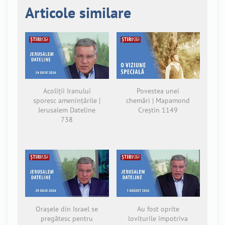
Articole similare
Acoliții Iranului
Povestea unei
sporesc amenințările |
chemări | Mapamond
Jerusalem Dateline
Creștin 1149
738
Orașele din Israel se
Au fost oprite
pregătesc pentru
loviturile împotriva