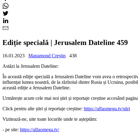
Ediție specială | Jerusalem Dateline 459
16.01.2023
Mapamond Creștin
438
Astăzi la Jerusalem Dateline:
În această ediție specială a Jerusalem Dateline vom avea o retrospect
influențat lumea noastră, de la războiul dintre Rusia și Ucraina, posib
această ediție a Jerusalem Dateline.
Urmărește acum cele mai noi știri și reportaje creștine accesând pag
Click pentru alte știri și reportaje creștine:
https://alfaomega.tv/stiri
Vizitează-ne, uite toate locurile unde te așteptăm:
- pe site:
https://alfaomega.tv/