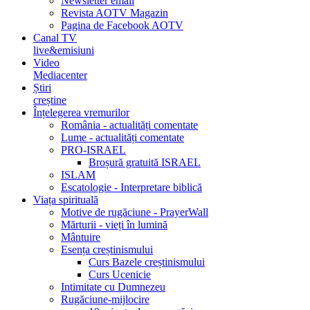
Newsletter email
Revista AOTV Magazin
Pagina de Facebook AOTV
Canal TV
live&emisiuni
Video
Mediacenter
Știri
creștine
Înțelegerea vremurilor
România - actualități comentate
Lume - actualități comentate
PRO-ISRAEL
Broșură gratuită ISRAEL
ISLAM
Escatologie - Interpretare biblică
Viața spirituală
Motive de rugăciune - PrayerWall
Mărturii - vieți în lumină
Mântuire
Esența creștinismului
Curs Bazele creștinismului
Curs Ucenicie
Intimitate cu Dumnezeu
Rugăciune-mijlocire