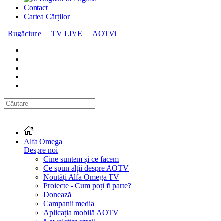
Contact
Cartea Cărților
Rugăciune
TV LIVE
AOTVi
Alfa Omega
Despre noi
Cine suntem și ce facem
Ce spun alții despre AOTV
Noutăți Alfa Omega TV
Proiecte - Cum poți fi parte?
Donează
Campanii media
Aplicația mobilă AOTV