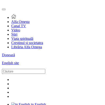
Alfa Omega
Canal TV
Video
Știri
Viața spirituală
Creștinul și societatea
Librăria Alfa Omega
Donează
English site
in English