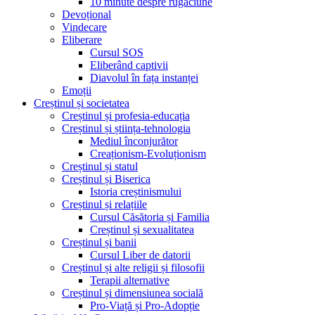
10 minute despre rugăciune
Devoțional
Vindecare
Eliberare
Cursul SOS
Eliberând captivii
Diavolul în fața instanței
Emoții
Creștinul și societatea
Creștinul și profesia-educația
Creștinul și știința-tehnologia
Mediul înconjurător
Creaționism-Evoluționism
Creștinul și statul
Creștinul și Biserica
Istoria creștinismului
Creștinul și relațiile
Cursul Căsătoria și Familia
Creștinul și sexualitatea
Creștinul și banii
Cursul Liber de datorii
Creștinul și alte religii și filosofii
Terapii alternative
Creștinul și dimensiunea socială
Pro-Viață și Pro-Adopție