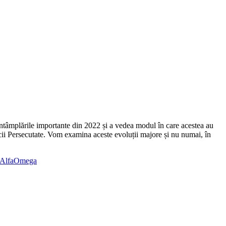
ntâmplările importante din 2022 și a vedea modul în care acestea au
icii Persecutate. Vom examina aceste evoluții majore și nu numai, în
leAlfaOmega