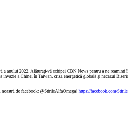
ivă a anului 2022. Alăturați-vă echipei CBN News pentru a ne reaminti î
ila invazie a Chinei în Taiwan, criza energetică globală și necazul Biser
ina noastră de facebook: @StirileAlfaOmega!
https://facebook.com/Stiri