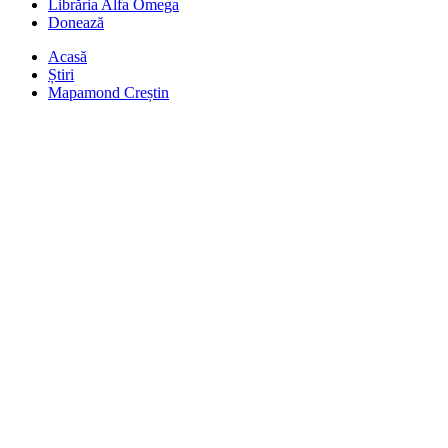
Librăria Alfa Omega
Donează
Acasă
Știri
Mapamond Creștin