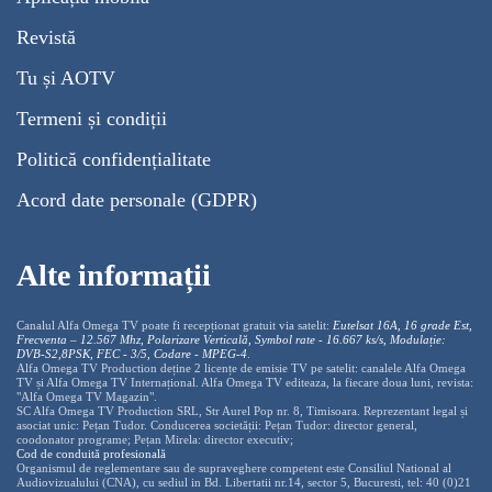
Revistă
Tu și AOTV
Termeni și condiții
Politică confidențialitate
Acord date personale (GDPR)
Alte informații
Canalul Alfa Omega TV poate fi recepționat gratuit via satelit:
Eutelsat 16A, 16 grade Est,
Frecventa – 12.567 Mhz, Polarizare
Vertica
lă, Symbol rate - 16.667 ks/s, Modulație:
DVB-S2,8PSK, FEC - 3/5, Codare - MPEG-4
.
Alfa Omega TV Production deține 2 licențe de emisie TV pe satelit: canalele Alfa Omega
TV și Alfa Omega TV Internațional. Alfa Omega TV editeaza, la fiecare doua luni, revista:
"Alfa Omega TV Magazin".
SC Alfa Omega TV Production SRL, Str Aurel Pop nr. 8, Timisoara. Reprezentant legal și
asociat unic: Pețan Tudor. Conducerea societății: Pețan Tudor: director general,
coodonator programe; Pețan Mirela: director executiv;
Cod de conduită profesională
Organismul de reglementare sau de supraveghere competent este Consiliul National al
Audiovizualului (CNA), cu sediul in Bd. Libertatii nr.14, sector 5, Bucuresti, tel: 40 (0)21