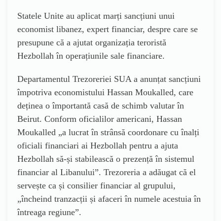
Statele Unite au aplicat marți sancțiuni unui
economist libanez, expert financiar, despre care se
presupune că a ajutat organizația teroristă
Hezbollah în operațiunile sale financiare.
Departamentul Trezoreriei SUA a anunțat sancțiuni
împotriva economistului Hassan Moukalled, care
deținea o împortantă casă de schimb valutar în
Beirut. Conform oficialilor americani, Hassan
Moukalled „a lucrat în strânsă coordonare cu înalți
oficiali financiari ai Hezbollah pentru a ajuta
Hezbollah să-și stabilească o prezență în sistemul
financiar al Libanului”. Trezoreria a adăugat că el
servește ca și consilier financiar al grupului,
„încheind tranzacții și afaceri în numele acestuia în
întreaga regiune”.