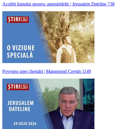
Acoliții Iranului sporesc amenințările | Jerusalem Dateline 738
Povestea unei chemări | Mapamond Creștin 1149