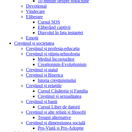
10 minute despre rugăciune
Devoțional
Vindecare
Eliberare
Cursul SOS
Eliberând captivii
Diavolul în fața instanței
Emoții
Creștinul și societatea
Creștinul și profesia-educația
Creștinul și știința-tehnologia
Mediul înconjurător
Creaționism-Evoluționism
Creștinul și statul
Creștinul și Biserica
Istoria creștinismului
Creștinul și relațiile
Cursul Căsătoria și Familia
Creștinul și sexualitatea
Creștinul și banii
Cursul Liber de datorii
Creștinul și alte religii și filosofii
Terapii alternative
Creștinul și dimensiunea socială
Pro-Viață și Pro-Adopție