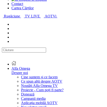
Contact
Cartea Cărților
Rugăciune
TV LIVE
AOTVi
Alfa Omega
Despre noi
Cine suntem și ce facem
Ce spun alții despre AOTV
Noutăți Alfa Omega TV
Proiecte - Cum poți fi parte?
Donează
Campanii media
Aplicația mobilă AOTV