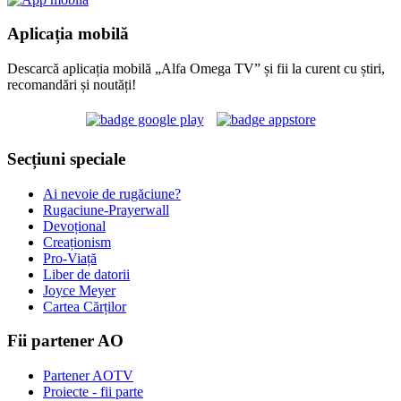
Aplicația mobilă
Descarcă aplicația mobilă „Alfa Omega TV” și fii la curent cu știri,
recomandări și noutăți!
Secțiuni speciale
Ai nevoie de rugăciune?
Rugaciune-Prayerwall
Devoțional
Creaționism
Pro-Viață
Liber de datorii
Joyce Meyer
Cartea Cărților
Fii partener AO
Partener AOTV
Proiecte - fii parte