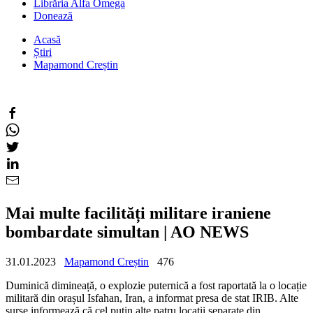
Librăria Alfa Omega
Donează
Acasă
Știri
Mapamond Creștin
Mai multe facilități militare iraniene
bombardate simultan | AO NEWS
31.01.2023
Mapamond Creștin
476
Duminică dimineață, o explozie puternică a fost raportată la o locație
militară din orașul Isfahan, Iran, a informat presa de stat IRIB. Alte
surse informează că cel puțin alte patru locații separate din