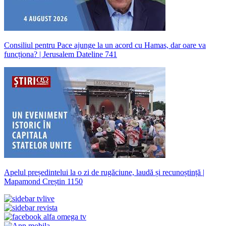
Consiliul pentru Pace ajunge la un acord cu Hamas, dar oare va
funcționa? | Jerusalem Dateline 741
Apelul președintelui la o zi de rugăciune, laudă și recunoștință |
Mapamond Creștin 1150