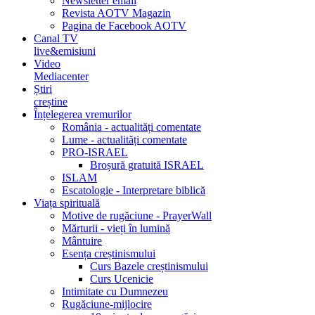
Newsletter email
Revista AOTV Magazin
Pagina de Facebook AOTV
Canal TV
live&emisiuni
Video
Mediacenter
Știri
creștine
Înțelegerea vremurilor
România - actualități comentate
Lume - actualități comentate
PRO-ISRAEL
Broșură gratuită ISRAEL
ISLAM
Escatologie - Interpretare biblică
Viața spirituală
Motive de rugăciune - PrayerWall
Mărturii - vieți în lumină
Mântuire
Esența creștinismului
Curs Bazele creștinismului
Curs Ucenicie
Intimitate cu Dumnezeu
Rugăciune-mijlocire