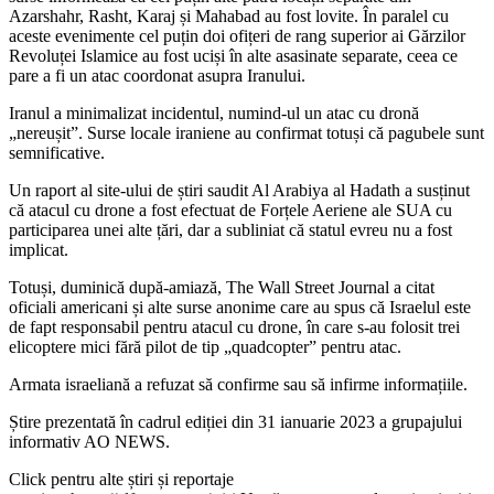
Azarshahr, Rasht, Karaj și Mahabad au fost lovite. În paralel cu
aceste evenimente cel puțin doi ofițeri de rang superior ai Gărzilor
Revoluței Islamice au fost uciși în alte asasinate separate, ceea ce
pare a fi un atac coordonat asupra Iranului.
Iranul a minimalizat incidentul, numind-ul un atac cu dronă
„nereușit”. Surse locale iraniene au confirmat totuși că pagubele sunt
semnificative.
Un raport al site-ului de știri saudit Al Arabiya al Hadath a susținut
că atacul cu drone a fost efectuat de Forțele Aeriene ale SUA cu
participarea unei alte țări, dar a subliniat că statul evreu nu a fost
implicat.
Totuși, duminică după-amiază, The Wall Street Journal a citat
oficiali americani și alte surse anonime care au spus că Israelul este
de fapt responsabil pentru atacul cu drone, în care s-au folosit trei
elicoptere mici fără pilot de tip „quadcopter” pentru atac.
Armata israeliană a refuzat să confirme sau să infirme informațiile.
Știre prezentată în cadrul ediției din 31 ianuarie 2023 a grupajului
informativ AO NEWS.
Click pentru alte știri și reportaje