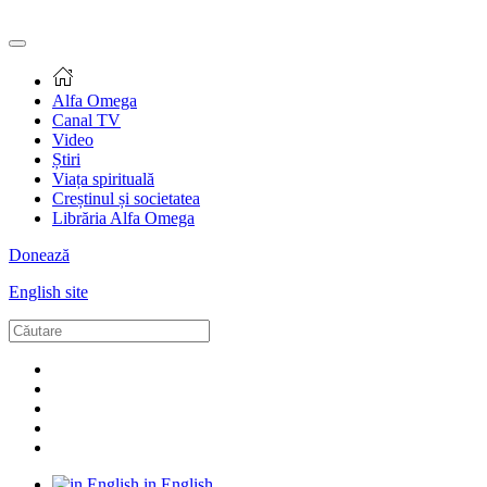
Alfa Omega
Canal TV
Video
Știri
Viața spirituală
Creștinul și societatea
Librăria Alfa Omega
Donează
English site
in English