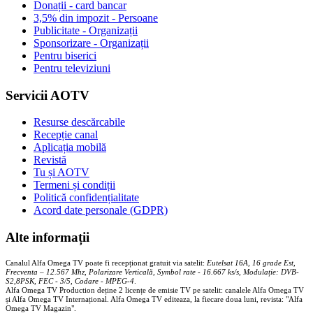
Donații - card bancar
3,5% din impozit - Persoane
Publicitate - Organizații
Sponsorizare - Organizații
Pentru biserici
Pentru televiziuni
Servicii AOTV
Resurse descărcabile
Recepție canal
Aplicația mobilă
Revistă
Tu și AOTV
Termeni și condiții
Politică confidențialitate
Acord date personale (GDPR)
Alte informații
Canalul Alfa Omega TV poate fi recepționat gratuit via satelit:
Eutelsat 16A, 16 grade Est,
Frecventa – 12.567 Mhz, Polarizare
Vertica
lă, Symbol rate - 16.667 ks/s, Modulație: DVB-
S2,8PSK, FEC - 3/5, Codare - MPEG-4
.
Alfa Omega TV Production deține 2 licențe de emisie TV pe satelit: canalele Alfa Omega TV
și Alfa Omega TV Internațional. Alfa Omega TV editeaza, la fiecare doua luni, revista: "Alfa
Omega TV Magazin".