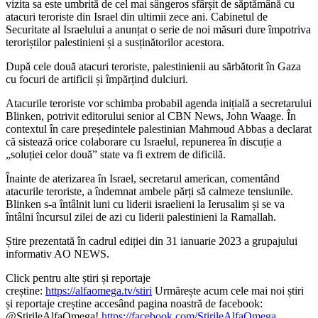
vizita sa este umbrită de cel mai sângeros sfârșit de săptămână cu
atacuri teroriste din Israel din ultimii zece ani. Cabinetul de
Securitate al Israelului a anunțat o serie de noi măsuri dure împotriva
teroriștilor palestinieni și a susținătorilor acestora.
După cele două atacuri teroriste, palestinienii au sărbătorit în Gaza
cu focuri de artificii și împărțind dulciuri.
Atacurile teroriste vor schimba probabil agenda inițială a secretarului
Blinken, potrivit editorului senior al CBN News, John Waage. În
contextul în care președintele palestinian Mahmoud Abbas a declarat
că sistează orice colaborare cu Israelul, repunerea în discuție a
„soluției celor două” state va fi extrem de dificilă.
Înainte de aterizarea în Israel, secretarul american, comentând
atacurile teroriste, a îndemnat ambele părți să calmeze tensiunile.
Blinken s-a întâlnit luni cu liderii israelieni la Ierusalim și se va
întâlni încursul zilei de azi cu liderii palestinieni la Ramallah.
Știre prezentată în cadrul ediției din 31 ianuarie 2023 a grupajului
informativ AO NEWS.
Click pentru alte știri și reportaje
creștine:
https://alfaomega.tv/stiri
Urmărește acum cele mai noi știri
și reportaje creștine accesând pagina noastră de facebook:
@StirileAlfaOmega!
https://facebook.com/StirileAlfaOmega