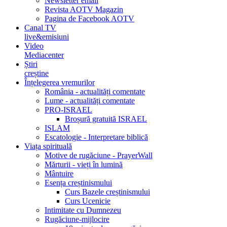
Newsletter email
Revista AOTV Magazin
Pagina de Facebook AOTV
Canal TV
live&emisiuni
Video
Mediacenter
Știri
creștine
Înțelegerea vremurilor
România - actualități comentate
Lume - actualități comentate
PRO-ISRAEL
Broșură gratuită ISRAEL
ISLAM
Escatologie - Interpretare biblică
Viața spirituală
Motive de rugăciune - PrayerWall
Mărturii - vieți în lumină
Mântuire
Esența creștinismului
Curs Bazele creștinismului
Curs Ucenicie
Intimitate cu Dumnezeu
Rugăciune-mijlocire