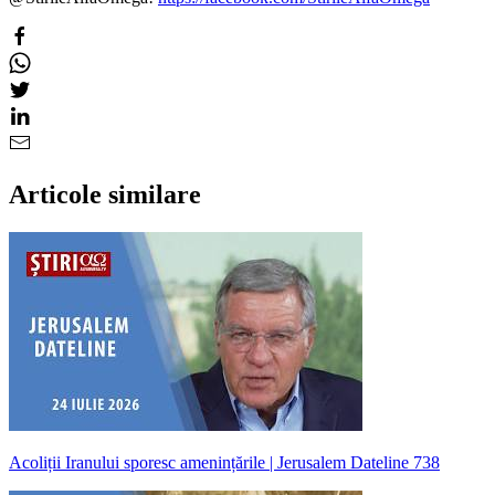
Articole similare
Acoliții Iranului sporesc amenințările | Jerusalem Dateline 738