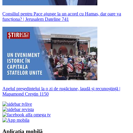
Consiliul pentru Pace ajunge la un acord cu Hamas, dar oare va
funcționa? | Jerusalem Dateline 741
Apelul președintelui la o zi de rugăciune, laudă și recunoștință |
Mapamond Creștin 1150
Aplicația mobilă