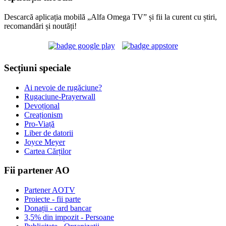
Descarcă aplicația mobilă „Alfa Omega TV” și fii la curent cu știri,
recomandări și noutăți!
Secțiuni speciale
Ai nevoie de rugăciune?
Rugaciune-Prayerwall
Devoțional
Creaționism
Pro-Viață
Liber de datorii
Joyce Meyer
Cartea Cărților
Fii partener AO
Partener AOTV
Proiecte - fii parte
Donații - card bancar
3,5% din impozit - Persoane