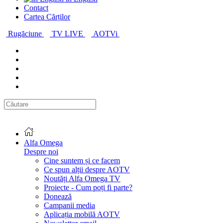
Contact
Cartea Cărților
Rugăciune
TV LIVE
AOTVi
Alfa Omega
Despre noi
Cine suntem și ce facem
Ce spun alții despre AOTV
Noutăți Alfa Omega TV
Proiecte - Cum poți fi parte?
Donează
Campanii media
Aplicația mobilă AOTV