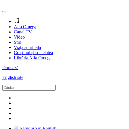
Alfa Omega
Canal TV
Video
Știri
Viața spirituală
Creștinul și societatea
Librăria Alfa Omega
Donează
English site
in English