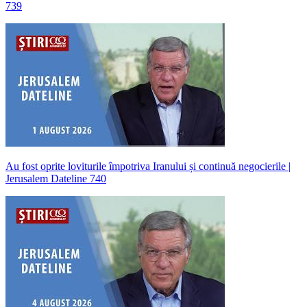
739
Au fost oprite loviturile împotriva Iranului și continuă negocierile |
Jerusalem Dateline 740