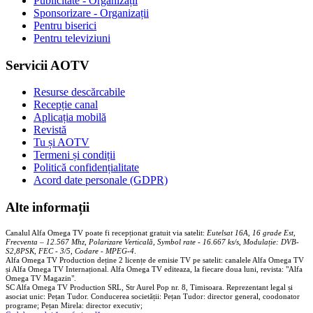
Publicitate - Organizații
Sponsorizare - Organizații
Pentru biserici
Pentru televiziuni
Servicii AOTV
Resurse descărcabile
Recepție canal
Aplicația mobilă
Revistă
Tu și AOTV
Termeni și condiții
Politică confidențialitate
Acord date personale (GDPR)
Alte informații
Canalul Alfa Omega TV poate fi recepționat gratuit via satelit:
Eutelsat 16A, 16 grade Est,
Frecventa – 12.567 Mhz, Polarizare
Vertica
lă, Symbol rate - 16.667 ks/s, Modulație: DVB-
S2,8PSK, FEC - 3/5, Codare - MPEG-4
.
Alfa Omega TV Production deține 2 licențe de emisie TV pe satelit: canalele Alfa Omega TV
și Alfa Omega TV Internațional. Alfa Omega TV editeaza, la fiecare doua luni, revista: "Alfa
Omega TV Magazin".
SC Alfa Omega TV Production SRL, Str Aurel Pop nr. 8, Timisoara. Reprezentant legal și
asociat unic: Pețan Tudor. Conducerea societății: Pețan Tudor: director general, coodonator
programe; Pețan Mirela: director executiv;