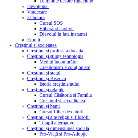
10 minute despre rugăciune
Devoțional
Vindecare
Eliberare
Cursul SOS
Eliberând captivii
Diavolul în fața instanței
Emoții
Creștinul și societatea
Creștinul și profesia-educația
Creștinul și știința-tehnologia
Mediul înconjurător
Creaționism-Evoluționism
Creștinul și statul
Creștinul și Biserica
Istoria creștinismului
Creștinul și relațiile
Cursul Căsătoria și Familia
Creștinul și sexualitatea
Creștinul și banii
Cursul Liber de datorii
Creștinul și alte religii și filosofii
Terapii alternative
Creștinul și dimensiunea socială
Pro-Viață și Pro-Adopție