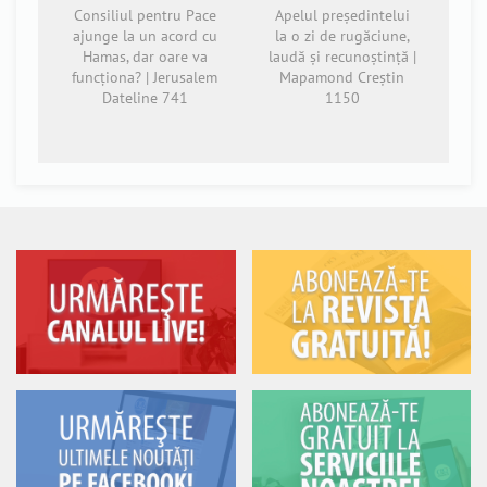
Consiliul pentru Pace
Apelul președintelui
ajunge la un acord cu
la o zi de rugăciune,
Hamas, dar oare va
laudă și recunoștință |
funcționa? | Jerusalem
Mapamond Creștin
Dateline 741
1150