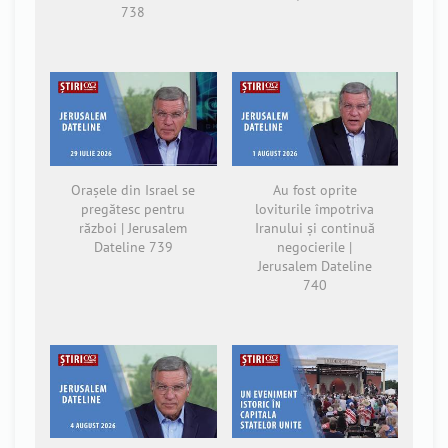
738
Orașele din Israel se
Au fost oprite
pregătesc pentru
loviturile împotriva
război | Jerusalem
Iranului și continuă
Dateline 739
negocierile |
Jerusalem Dateline
740