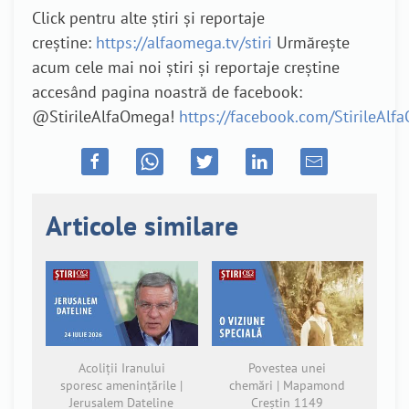
Click pentru alte știri și reportaje
creștine:
https://alfaomega.tv/stiri
Urmărește
acum cele mai noi știri și reportaje creștine
accesând pagina noastră de facebook:
@StirileAlfaOmega!
https://facebook.com/StirileAl
Articole similare
Acoliții Iranului
Povestea unei
sporesc amenințările |
chemări | Mapamond
Jerusalem Dateline
Creștin 1149