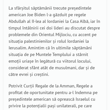
La sfârșitul săptămânii trecute președintele
american Joe Biden l-a găzduit pe regele
Abdullah al II-lea al Iordaniei la Casa Albă, iar în
timpul întâlnirii cei doi lideri au discutat despre
problemele din Orientul Mijlociu, cu accent pe
situația palestinienilor și rolul Iordaniei la
Ierusalim. Amintim că în ultimile săptămâni
situația de pe Muntele Templului a stârnit
emoții uriașe în legătură cu viitorul locului,
considerat sfânt atât de musulmani, dar și de
către evrei și creștini.
Potrivit Curții Regale de la Amman, Regele a
profitat de oportunitate pentru a-l îndemna pe
președintele american să oprească Israelul cu
privire la potențialii pași unilaterali, pe care