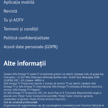
Aplicația mobilă
Revistă
Tu și AOTV
Termeni și condiții
Politică confidențialitate
Acord date personale (GDPR)
Alte informații
Canalul Alfa Omega TV poate fi recepționat gratuit via satelit:
Eutelsat 16A, 16 grade Est,
Frecventa – 12.567 Mhz, Polarizare
Vertica
lă, Symbol rate - 16.667 ks/s, Modulație: DVB-
S2,8PSK, FEC - 3/5, Codare - MPEG-4
.
Alfa Omega TV Production deține 2 licențe de emisie TV pe satelit: canalele Alfa
Omega TV și Alfa Omega TV Internațional. Alfa Omega TV editeaza, la fiecare doua luni,
revista: "Alfa Omega TV Magazin".
SC Alfa Omega TV Production SRL, Str Aurel Pop nr. 8, Timisoara. Reprezentant legal și
asociat unic: Pețan Tudor. Conducerea societății: Pețan Tudor: director general,
coodonator programe; Pețan Mirela: director executiv;
Cod de conduită profesională
Organismul de reglementare sau de supraveghere competent este Consiliul National al