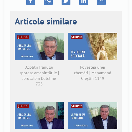
Articole similare
Acoliții Iranului
Povestea unei
sporesc amenințările |
chemări | Mapamond
Jerusalem Dateline
Creștin 1149
738