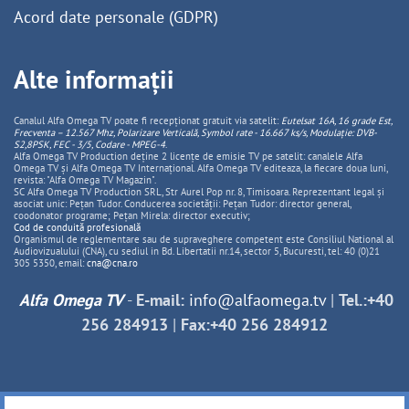
Acord date personale (GDPR)
Alte informații
Canalul Alfa Omega TV poate fi recepționat gratuit via satelit:
Eutelsat 16A, 16 grade Est,
Frecventa – 12.567 Mhz, Polarizare
Vertica
lă, Symbol rate - 16.667 ks/s, Modulație: DVB-
S2,8PSK, FEC - 3/5, Codare - MPEG-4
.
Alfa Omega TV Production deține 2 licențe de emisie TV pe satelit: canalele Alfa
Omega TV și Alfa Omega TV Internațional. Alfa Omega TV editeaza, la fiecare doua luni,
revista: "Alfa Omega TV Magazin".
SC Alfa Omega TV Production SRL, Str Aurel Pop nr. 8, Timisoara. Reprezentant legal și
asociat unic: Pețan Tudor. Conducerea societății: Pețan Tudor: director general,
coodonator programe; Pețan Mirela: director executiv;
Cod de conduită profesională
Organismul de reglementare sau de supraveghere competent este Consiliul National al
Audiovizualului (CNA), cu sediul in Bd. Libertatii nr.14, sector 5, Bucuresti, tel: 40 (0)21
305 5350, email:
cna@cna.ro
Alfa Omega TV
-
E-mail:
info@alfaomega.tv
|
Tel.:+40
256 284913
|
Fax:+40 256 284912