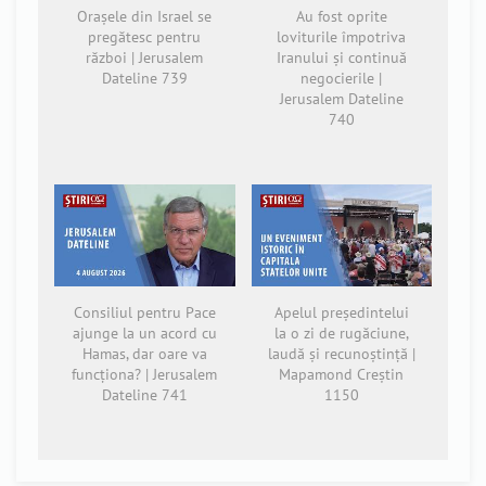
Orașele din Israel se
Au fost oprite
pregătesc pentru
loviturile împotriva
război | Jerusalem
Iranului și continuă
Dateline 739
negocierile |
Jerusalem Dateline
740
Consiliul pentru Pace
Apelul președintelui
ajunge la un acord cu
la o zi de rugăciune,
Hamas, dar oare va
laudă și recunoștință |
funcționa? | Jerusalem
Mapamond Creștin
Dateline 741
1150