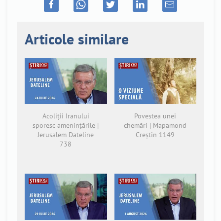
Articole similare
Acoliții Iranului
Povestea unei
sporesc amenințările |
chemări | Mapamond
Jerusalem Dateline
Creștin 1149
738