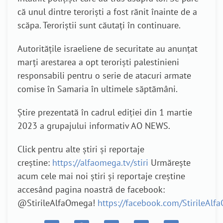
că unul dintre teroriști a fost rănit înainte de a
scăpa. Teroriștii sunt căutați în continuare.
Autoritățile israeliene de securitate au anunțat
marți arestarea a opt teroriști palestinieni
responsabili pentru o serie de atacuri armate
comise în Samaria în ultimele săptămâni.
Știre prezentată în cadrul ediției din 1 martie
2023 a grupajului informativ AO NEWS.
Click pentru alte știri și reportaje
creștine:
https://alfaomega.tv/stiri
Urmărește
acum cele mai noi știri și reportaje creștine
accesând pagina noastră de facebook:
@StirileAlfaOmega!
https://facebook.com/StirileAl