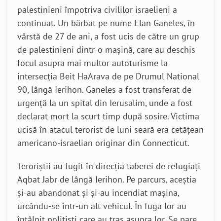
palestinieni împotriva civililor israelieni a
continuat. Un bărbat pe nume Elan Ganeles, în
vârstă de 27 de ani, a fost ucis de către un grup
de palestinieni dintr-o mașină, care au deschis
focul asupra mai multor autoturisme la
intersecția Beit HaArava de pe Drumul National
90, lângă Ierihon. Ganeles a fost transferat de
urgență la un spital din Ierusalim, unde a fost
declarat mort la scurt timp după sosire.
Victima
ucisă în atacul terorist de luni seară era cetățean
americano-israelian originar din Connecticut.
Teroriștii au fugit în direcția taberei de refugiați
Aqbat Jabr de lângă Ierihon. Pe parcurs, aceștia
și-au abandonat și și-au incendiat mașina,
urcându-se într-un alt vehicul. În fuga lor au
întâlnit polițiști care au tras asupra lor. Se pare