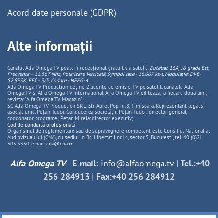
Acord date personale (GDPR)
Alte informații
Canalul Alfa Omega TV poate fi recepționat gratuit via satelit:
Eutelsat 16A, 16 grade Est,
Frecventa – 12.567 Mhz, Polarizare
Vertica
lă, Symbol rate - 16.667 ks/s, Modulație: DVB-
S2,8PSK, FEC - 3/5, Codare - MPEG-4
.
Alfa Omega TV Production deține 2 licențe de emisie TV pe satelit: canalele Alfa
Omega TV și Alfa Omega TV Internațional. Alfa Omega TV editeaza, la fiecare doua luni,
revista: "Alfa Omega TV Magazin".
SC Alfa Omega TV Production SRL, Str Aurel Pop nr. 8, Timisoara. Reprezentant legal și
asociat unic: Pețan Tudor. Conducerea societății: Pețan Tudor: director general,
coodonator programe; Pețan Mirela: director executiv;
Cod de conduită profesională
Organismul de reglementare sau de supraveghere competent este Consiliul National al
Audiovizualului (CNA), cu sediul in Bd. Libertatii nr.14, sector 5, Bucuresti, tel: 40 (0)21
305 5350, email:
cna@cna.ro
Alfa Omega TV
-
E-mail:
info@alfaomega.tv
|
Tel.:+40
256 284913
|
Fax:+40 256 284912