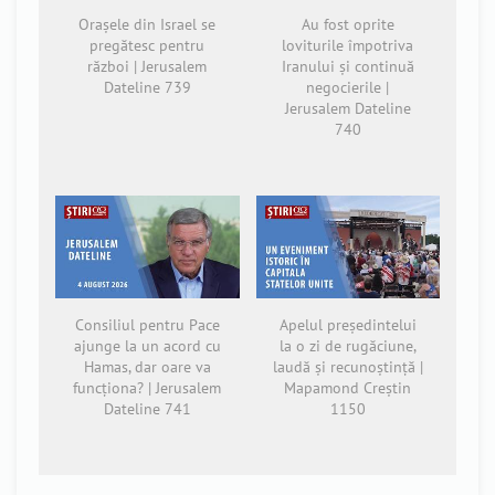
Orașele din Israel se
Au fost oprite
pregătesc pentru
loviturile împotriva
război | Jerusalem
Iranului și continuă
Dateline 739
negocierile |
Jerusalem Dateline
740
Consiliul pentru Pace
Apelul președintelui
ajunge la un acord cu
la o zi de rugăciune,
Hamas, dar oare va
laudă și recunoștință |
funcționa? | Jerusalem
Mapamond Creștin
Dateline 741
1150