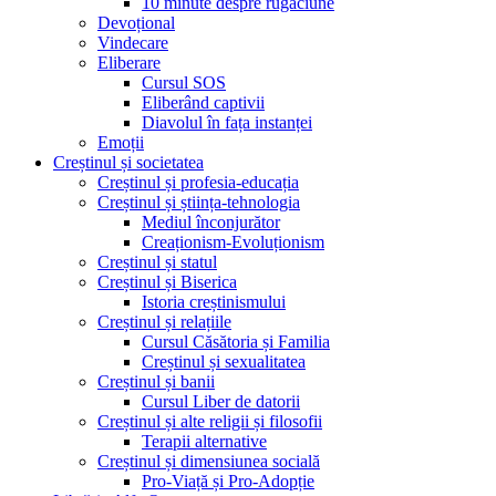
10 minute despre rugăciune
Devoțional
Vindecare
Eliberare
Cursul SOS
Eliberând captivii
Diavolul în fața instanței
Emoții
Creștinul și societatea
Creștinul și profesia-educația
Creștinul și știința-tehnologia
Mediul înconjurător
Creaționism-Evoluționism
Creștinul și statul
Creștinul și Biserica
Istoria creștinismului
Creștinul și relațiile
Cursul Căsătoria și Familia
Creștinul și sexualitatea
Creștinul și banii
Cursul Liber de datorii
Creștinul și alte religii și filosofii
Terapii alternative
Creștinul și dimensiunea socială
Pro-Viață și Pro-Adopție