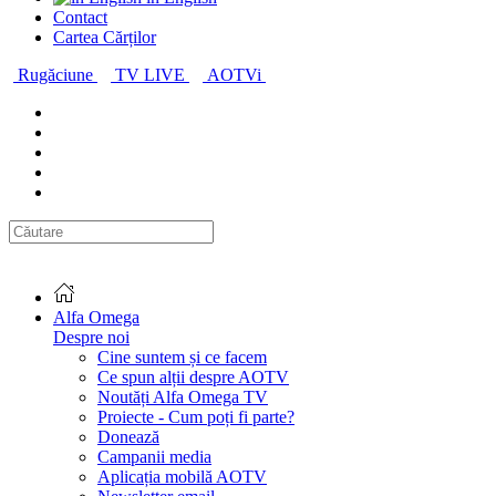
Contact
Cartea Cărților
Rugăciune
TV LIVE
AOTVi
Alfa Omega
Despre noi
Cine suntem și ce facem
Ce spun alții despre AOTV
Noutăți Alfa Omega TV
Proiecte - Cum poți fi parte?
Donează
Campanii media
Aplicația mobilă AOTV