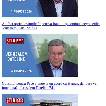
Au fost oprite loviturile împotriva Iranului și continuă negocierile |
Jerusalem Dateline 740
Consiliul pentru Pace ajunge la un acord cu Hamas, dar oare va
funcționa? | Jerusalem Dateline 741