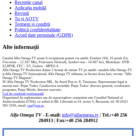
Recepție canal
Aplicația mobilă
Revistă
Tu și AOTV
Termeni și condiții
Politică confidențialitate
Acord date personale (GDPR)
Alte informații
Canalul Alfa Omega TV poate fi recepționat gratuit via satelit:
Eutelsat 16A, 16 grade Est,
Frecventa – 12.567 Mhz, Polarizare
Vertica
lă, Symbol rate - 16.667 ks/s, Modulație: DVB-
S2,8PSK, FEC - 3/5, Codare - MPEG-4
.
Alfa Omega TV Production deține 2 licențe de emisie TV pe satelit: canalele Alfa Omega TV
și Alfa Omega TV Internațional. Alfa Omega TV editeaza, la fiecare doua luni, revista: "Alfa
Omega TV Magazin".
SC Alfa Omega TV Production SRL, Str Aurel Pop nr. 8, Timisoara. Reprezentant legal și
asociat unic: Pețan Tudor. Conducerea societății: Pețan Tudor: director general, coodonator
programe; Pețan Mirela: director executiv;
Cod de conduită profesională
Organismul de reglementare sau de supraveghere competent este Consiliul National al
Audiovizualului (CNA), cu sediul in Bd. Libertatii nr.14, sector 5, Bucuresti, tel: 40 (0)21
305 5350, email:
cna@cna.ro
Alfa Omega TV
-
E-mail:
info@alfaomega.tv
|
Tel.:+40 256
284913
|
Fax:+40 256 284912