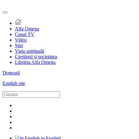
Alfa Omega
Canal TV
Video
Știri
Viața spirituală
Creștinul și societatea
Librăria Alfa Omega
Donează
English site
in English