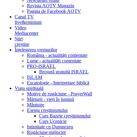
Newsletter email
Revista AOTV Magazin
Pagina de Facebook AOTV
Canal TV
live&emisiuni
Video
Mediacenter
Știri
creștine
Înțelegerea vremurilor
România - actualități comentate
Lume - actualități comentate
PRO-ISRAEL
Broșură gratuită ISRAEL
ISLAM
Escatologie - Interpretare biblică
Viața spirituală
Motive de rugăciune - PrayerWall
Mărturii - vieți în lumină
Mântuire
Esența creștinismului
Curs Bazele creștinismului
Curs Ucenicie
Intimitate cu Dumnezeu
Rugăciune-mijlocire