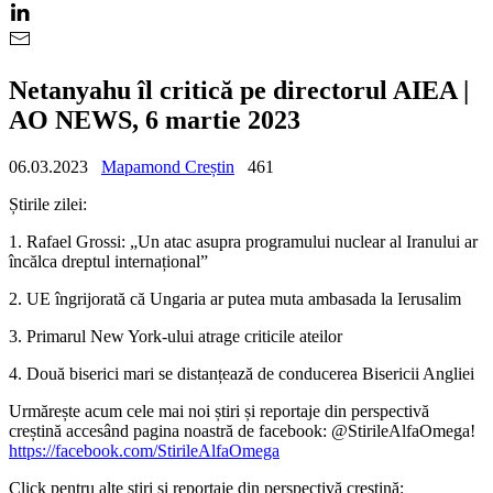
Netanyahu îl critică pe directorul AIEA |
AO NEWS, 6 martie 2023
06.03.2023
Mapamond Creștin
461
Știrile zilei:
1. Rafael Grossi: „Un atac asupra programului nuclear al Iranului ar
încălca dreptul internațional”
2. UE îngrijorată că Ungaria ar putea muta ambasada la Ierusalim
3. Primarul New York-ului atrage criticile ateilor
4. Două biserici mari se distanțează de conducerea Bisericii Angliei
Urmărește acum cele mai noi știri și reportaje din perspectivă
creștină accesând pagina noastră de facebook: @StirileAlfaOmega!
https://facebook.com/StirileAlfaOmega
Click pentru alte știri și reportaje din perspectivă creștină: