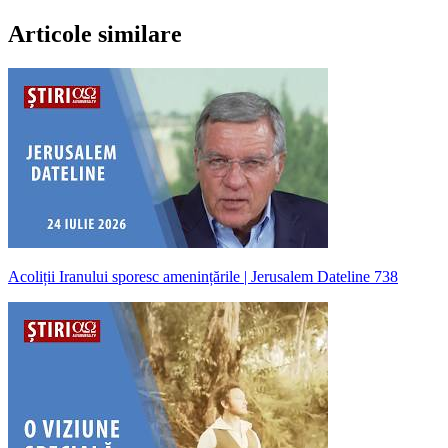
Articole similare
Acoliții Iranului sporesc amenințările | Jerusalem Dateline 738