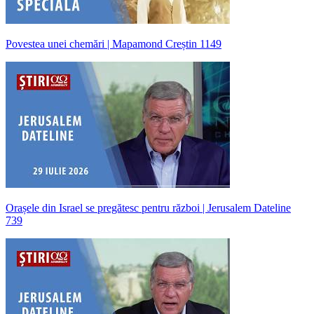
Povestea unei chemări | Mapamond Creștin 1149
Orașele din Israel se pregătesc pentru război | Jerusalem Dateline
739