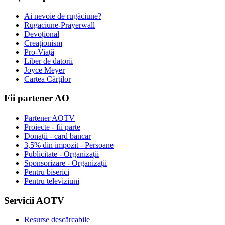
Ai nevoie de rugăciune?
Rugaciune-Prayerwall
Devoțional
Creaționism
Pro-Viață
Liber de datorii
Joyce Meyer
Cartea Cărților
Fii partener AO
Partener AOTV
Proiecte - fii parte
Donații - card bancar
3,5% din impozit - Persoane
Publicitate - Organizații
Sponsorizare - Organizații
Pentru biserici
Pentru televiziuni
Servicii AOTV
Resurse descărcabile