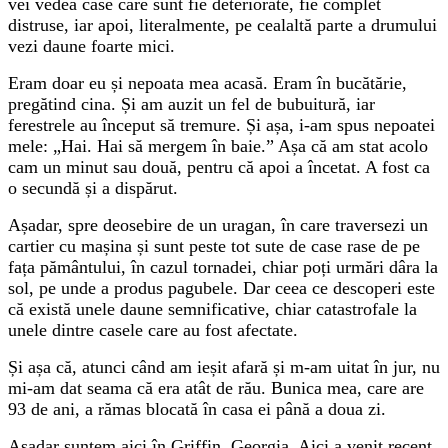
vei vedea case care sunt fie deteriorate, fie complet
distruse, iar apoi, literalmente, pe cealaltă parte a drumului
vezi daune foarte mici.
Eram doar eu și nepoata mea acasă. Eram în bucătărie,
pregătind cina. Și am auzit un fel de bubuitură, iar
ferestrele au început să tremure. Și așa, i-am spus nepoatei
mele: „Hai. Hai să mergem în baie.” Așa că am stat acolo
cam un minut sau două, pentru că apoi a încetat. A fost ca
o secundă și a dispărut.
Așadar, spre deosebire de un uragan, în care traversezi un
cartier cu mașina și sunt peste tot sute de case rase de pe
fața pământului, în cazul tornadei, chiar poți urmări dâra la
sol, pe unde a produs pagubele. Dar ceea ce descoperi este
că există unele daune semnificative, chiar catastrofale la
unele dintre casele care au fost afectate.
Și așa că, atunci când am ieșit afară și m-am uitat în jur, nu
mi-am dat seama că era atât de rău. Bunica mea, care are
93 de ani, a rămas blocată în casa ei până a doua zi.
Așadar suntem aici în Griffin, Georgia. Aici a venit recent