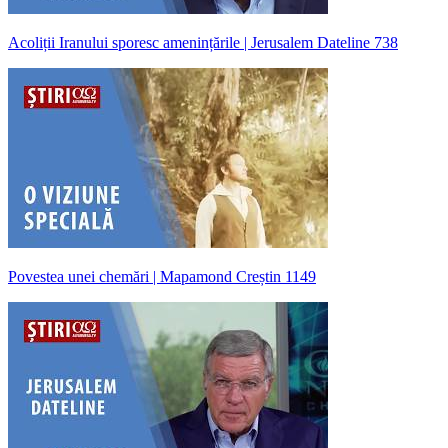
Acoliții Iranului sporesc amenințările | Jerusalem Dateline 738
Povestea unei chemări | Mapamond Creștin 1149