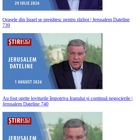
Orașele din Israel se pregătesc pentru război | Jerusalem Dateline
739
Au fost oprite loviturile împotriva Iranului și continuă negocierile |
Jerusalem Dateline 740