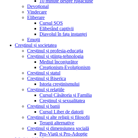
10 minute despre rugăciune
Devoțional
Vindecare
Eliberare
Cursul SOS
Eliberând captivii
Diavolul în fața instanței
Emoții
Creștinul și societatea
Creștinul și profesia-educația
Creștinul și știința-tehnologia
Mediul înconjurător
Creaționism-Evoluționism
Creștinul și statul
Creștinul și Biserica
Istoria creștinismului
Creștinul și relațiile
Cursul Căsătoria și Familia
Creștinul și sexualitatea
Creștinul și banii
Cursul Liber de datorii
Creștinul și alte religii și filosofii
Terapii alternative
Creștinul și dimensiunea socială
Pro-Viață și Pro-Adopție