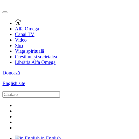
Alfa Omega
Canal TV
Video
Știri
Viața spirituală
Creștinul și societatea
Librăria Alfa Omega
Donează
English site
in English