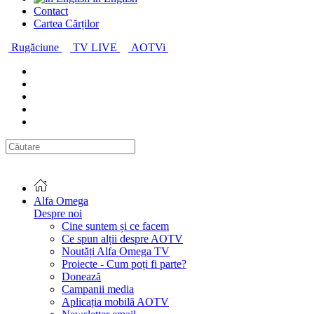
Contact
Cartea Cărților
Rugăciune
TV LIVE
AOTVi
Alfa Omega
Despre noi
Cine suntem și ce facem
Ce spun alții despre AOTV
Noutăți Alfa Omega TV
Proiecte - Cum poți fi parte?
Donează
Campanii media
Aplicația mobilă AOTV