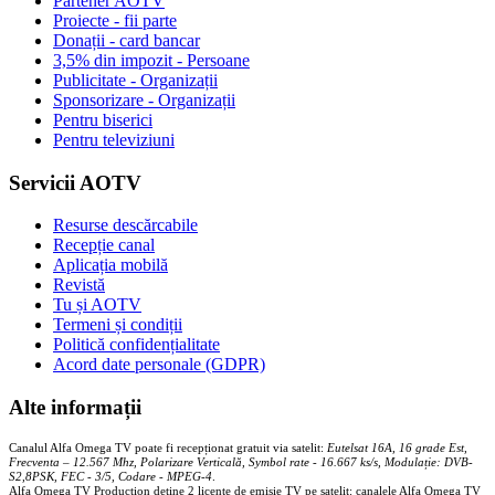
Partener AOTV
Proiecte - fii parte
Donații - card bancar
3,5% din impozit - Persoane
Publicitate - Organizații
Sponsorizare - Organizații
Pentru biserici
Pentru televiziuni
Servicii AOTV
Resurse descărcabile
Recepție canal
Aplicația mobilă
Revistă
Tu și AOTV
Termeni și condiții
Politică confidențialitate
Acord date personale (GDPR)
Alte informații
Canalul Alfa Omega TV poate fi recepționat gratuit via satelit:
Eutelsat 16A, 16 grade Est,
Frecventa – 12.567 Mhz, Polarizare
Vertica
lă, Symbol rate - 16.667 ks/s, Modulație: DVB-
S2,8PSK, FEC - 3/5, Codare - MPEG-4
.
Alfa Omega TV Production deține 2 licențe de emisie TV pe satelit: canalele Alfa Omega TV