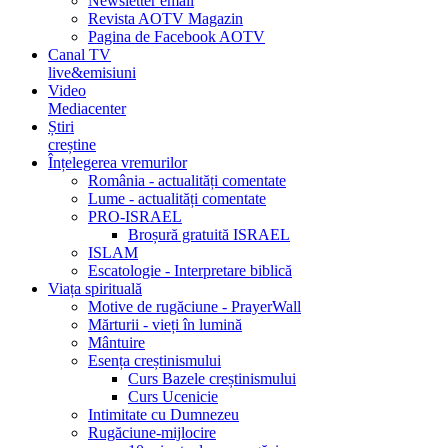
Newsletter email
Revista AOTV Magazin
Pagina de Facebook AOTV
Canal TV
live&emisiuni
Video
Mediacenter
Știri
creștine
Înțelegerea vremurilor
România - actualități comentate
Lume - actualități comentate
PRO-ISRAEL
Broșură gratuită ISRAEL
ISLAM
Escatologie - Interpretare biblică
Viața spirituală
Motive de rugăciune - PrayerWall
Mărturii - vieți în lumină
Mântuire
Esența creștinismului
Curs Bazele creștinismului
Curs Ucenicie
Intimitate cu Dumnezeu
Rugăciune-mijlocire