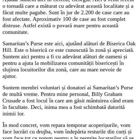
o tornadă care a măturat cu adevărat această localitate și a
făcut multe pagube. Sunt în jur de 2.200 de case care au
fost afectate. Aproximativ 100 de case au fost complet
distruse. Astfel există o povară mare pentru această
comunitate.
Samaritan’s Purse este aici, ajutând alături de Biserica Oak
Hill. Este o biserică ce este cunoscută în zonă și apreciată.
Suntem aici pentru a fi cu adevărat alături de oameni și
pentru a ajuta la mobilizarea comunității bisericești în
slujirea locuitorilor din zonă, care au mare nevoie de
ajutor.
Suntem membri voluntari și donatori ai Samaritan’s Purse
de multă vreme. Pentru mine personal, Billy Graham
Crusade a fost locul în care am găsit mântuirea când eram
în facultate. Deci, inima mea a fost schimbată datorită
inimii lor.
În mod concret, vom repara temporar acoperișurile, vom
face lucrări cu drujba, vom îndepărta resturile din curți și
vom face tot ce putem pentru a le permite locatarilor să se