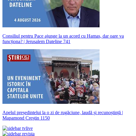
Consiliul pentru Pace ajunge la un acord cu Hamas, dar oare va
funcționa? | Jerusalem Dateline 741
Apelul președintelui la o zi de rugăciune, laudă și recunoștință |
Mapamond Creștin 1150