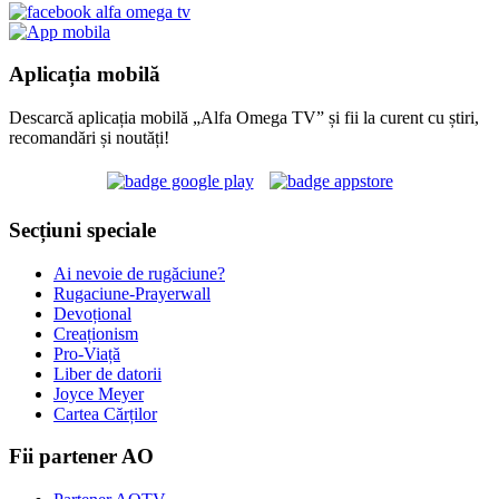
Aplicația mobilă
Descarcă aplicația mobilă „Alfa Omega TV” și fii la curent cu știri,
recomandări și noutăți!
Secțiuni speciale
Ai nevoie de rugăciune?
Rugaciune-Prayerwall
Devoțional
Creaționism
Pro-Viață
Liber de datorii
Joyce Meyer
Cartea Cărților
Fii partener AO