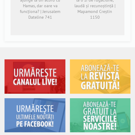
ajunge la un acord cu
la o zi de rugăciune,
Hamas, dar oare va
laudă și recunoștință |
funcționa? | Jerusalem
Mapamond Creștin
Dateline 741
1150