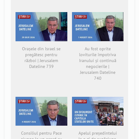
Orașele din Israel se
Au fost oprite
pregătesc pentru
loviturile împotriva
război | Jerusalem
Iranului și continuă
Dateline 739
negocierile |
Jerusalem Dateline
740
Consiliul pentru Pace
Apelul președintelui