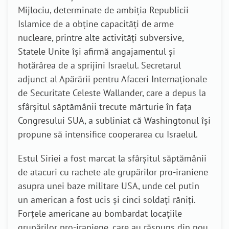
Mijlociu, determinate de ambiția Republicii
Islamice de a obține capacități de arme
nucleare, printre alte activități subversive,
Statele Unite își afirmă angajamentul și
hotărârea de a sprijini Israelul. Secretarul
adjunct al Apărării pentru Afaceri Internaționale
de Securitate Celeste Wallander, care a depus la
sfârșitul săptămânii trecute mărturie în fața
Congresului SUA, a subliniat că Washingtonul își
propune să intensifice cooperarea cu Israelul.
Estul Siriei a fost marcat la sfârșitul săptămânii
de atacuri cu rachete ale grupărilor pro-iraniene
asupra unei baze militare USA, unde cel putin
un american a fost ucis și cinci soldați răniți.
Forțele americane au bombardat locațiile
grupărilor pro-iraniene, care au răspuns din nou