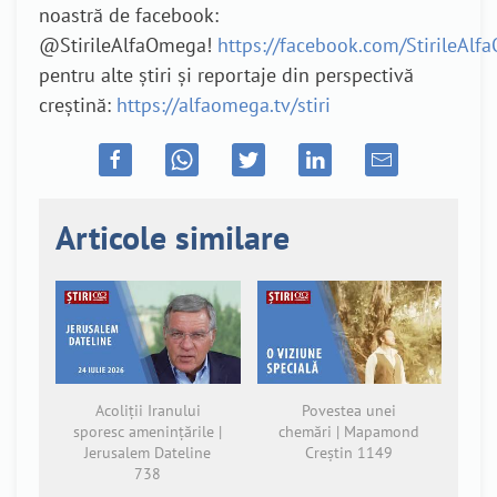
noastră de facebook:
@StirileAlfaOmega!
https://facebook.com/StirileAl
pentru alte știri și reportaje din perspectivă
creștină:
https://alfaomega.tv/stiri
Articole similare
Acoliții Iranului
Povestea unei
sporesc amenințările |
chemări | Mapamond
Jerusalem Dateline
Creștin 1149
738