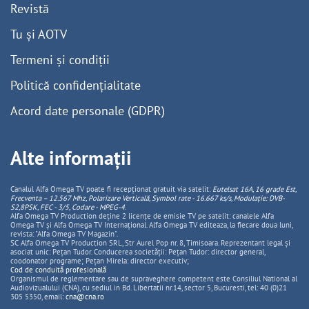
Revistă
Tu și AOTV
Termeni și condiții
Politică confidențialitate
Acord date personale (GDPR)
Alte informații
Canalul Alfa Omega TV poate fi recepționat gratuit via satelit:
Eutelsat 16A, 16 grade Est,
Frecventa – 12.567 Mhz, Polarizare
Vertica
lă, Symbol rate - 16.667 ks/s, Modulație: DVB-
S2,8PSK, FEC - 3/5, Codare - MPEG-4
.
Alfa Omega TV Production deține 2 licențe de emisie TV pe satelit: canalele Alfa
Omega TV și Alfa Omega TV Internațional. Alfa Omega TV editeaza, la fiecare doua luni,
revista: "Alfa Omega TV Magazin".
SC Alfa Omega TV Production SRL, Str Aurel Pop nr. 8, Timisoara. Reprezentant legal și
asociat unic: Pețan Tudor. Conducerea societății: Pețan Tudor: director general,
coodonator programe; Pețan Mirela: director executiv;
Cod de conduită profesională
Organismul de reglementare sau de supraveghere competent este Consiliul National al
Audiovizualului (CNA), cu sediul in Bd. Libertatii nr.14, sector 5, Bucuresti, tel: 40 (0)21
305 5350, email:
cna@cna.ro