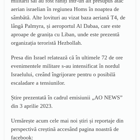
militarii săi au fost răniți într-un alt presupus atac
aerian israelian în regiunea Homs în noaptea de
sâmbătă. Alte lovituri au vizat baza aeriană T4, de
lângă Palmyra, și aeroportul Al Dabaa, care este
aproape de granița cu Liban, unde este prezentă
organizația teroristă Hezbollah.
Presa din Israel relatează că în ultimele 72 de ore
evenimentele militare s-au intensificat în nordul
Israelului, creând îngrijorare pentru o posibilă
escaladare a tensiunilor.
Știre prezentată în cadrul emisiunii „AO NEWS”
din 3 aprilie 2023.
Urmărește acum cele mai noi știri și reportaje din
perspectivă creștină accesând pagina noastră de
facebook: