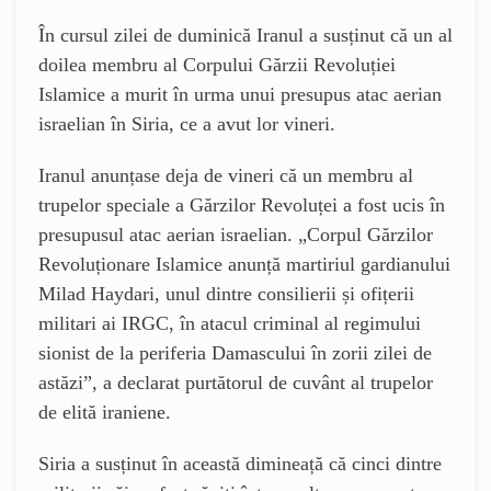
În cursul zilei de duminică Iranul a susținut că un al
doilea membru al Corpului Gărzii Revoluției
Islamice a murit în urma unui presupus atac aerian
israelian în Siria, ce a avut lor vineri.
Iranul anunțase deja de vineri că un membru al
trupelor speciale a Gărzilor Revoluței a fost ucis în
presupusul atac aerian israelian.
„Corpul Gărzilor
Revoluționare Islamice anunță martiriul gardianului
Milad Haydari, unul dintre consilierii și ofițerii
militari ai IRGC, în atacul criminal al regimului
sionist de la periferia Damascului în zorii zilei de
astăzi”, a declarat purtătorul de cuvânt al trupelor
de elită iraniene.
Siria a susținut în această dimineață că cinci dintre