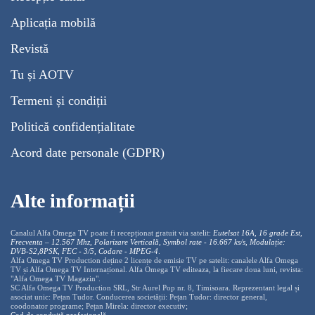
Aplicația mobilă
Revistă
Tu și AOTV
Termeni și condiții
Politică confidențialitate
Acord date personale (GDPR)
Alte informații
Canalul Alfa Omega TV poate fi recepționat gratuit via satelit:
Eutelsat 16A, 16 grade Est,
Frecventa – 12.567 Mhz, Polarizare
Vertica
lă, Symbol rate - 16.667 ks/s, Modulație:
DVB-S2,8PSK, FEC - 3/5, Codare - MPEG-4
.
Alfa Omega TV Production deține 2 licențe de emisie TV pe satelit: canalele Alfa Omega
TV și Alfa Omega TV Internațional. Alfa Omega TV editeaza, la fiecare doua luni, revista:
"Alfa Omega TV Magazin".
SC Alfa Omega TV Production SRL, Str Aurel Pop nr. 8, Timisoara. Reprezentant legal și
asociat unic: Pețan Tudor. Conducerea societății: Pețan Tudor: director general,
coodonator programe; Pețan Mirela: director executiv;