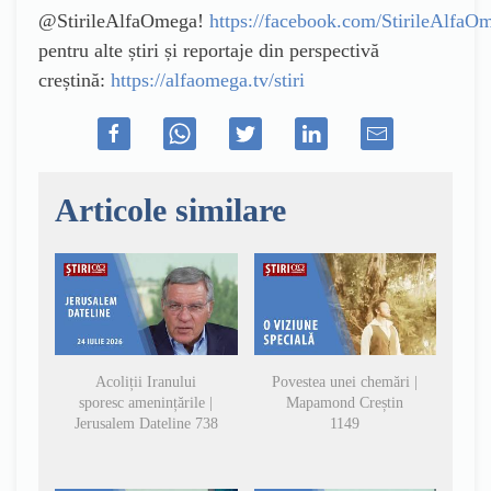
@StirileAlfaOmega!
https://facebook.com/StirileAlfaO
pentru alte știri și reportaje din perspectivă
creștină:
https://alfaomega.tv/stiri
Articole similare
Acoliții Iranului
Povestea unei chemări |
sporesc amenințările |
Mapamond Creștin
Jerusalem Dateline 738
1149