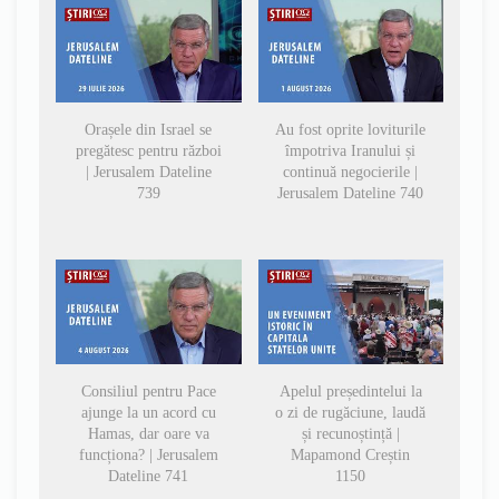
Orașele din Israel se
Au fost oprite loviturile
pregătesc pentru război
împotriva Iranului și
| Jerusalem Dateline
continuă negocierile |
739
Jerusalem Dateline 740
Consiliul pentru Pace
Apelul președintelui la
ajunge la un acord cu
o zi de rugăciune, laudă
Hamas, dar oare va
și recunoștință |
funcționa? | Jerusalem
Mapamond Creștin
Dateline 741
1150