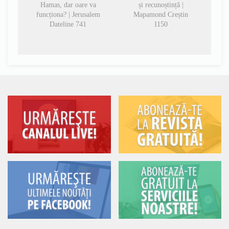
Hamas, dar oare va
și recunoștință |
funcționa? | Jerusalem
Mapamond Creștin
Dateline 741
1150