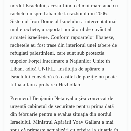
nordul Israelului, acesta fiind cel mai mare atac cu
rachete dinspre Liban de la războiul din 2006.
Sistemul Iron Dome al Israelului a interceptat mai
multe rachete, a raportat purtătorul de cuvânt al
armatei israeliene. Conform rapoartelor libaneze,
rachetele au fost trase din interiorul unei tabere de
refugiați palestinieni, care sunt sub protecția
trupelor Forței Interimare a Națiunilor Unite în
Liban, adică UNIFIL. Instituția de apărare a
Israelului consideră că o astfel de poziție nu poate
fi luată fără aprobarea Hezbollah.
Premierul Benjamin Netanyahu și-a convocat de
urgență cabinetul de securitate pentru prima dată
din februarie pentru a evalua situația din nordul
Israelului. Ministrul Apărării Yoav Gallant a mai
spus că primește actualizări cu privire la situația în