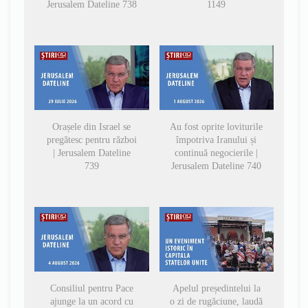
Jerusalem Dateline 738
1149
Orașele din Israel se
Au fost oprite loviturile
pregătesc pentru război
împotriva Iranului și
| Jerusalem Dateline
continuă negocierile |
739
Jerusalem Dateline 740
Consiliul pentru Pace
Apelul președintelui la
ajunge la un acord cu
o zi de rugăciune, laudă