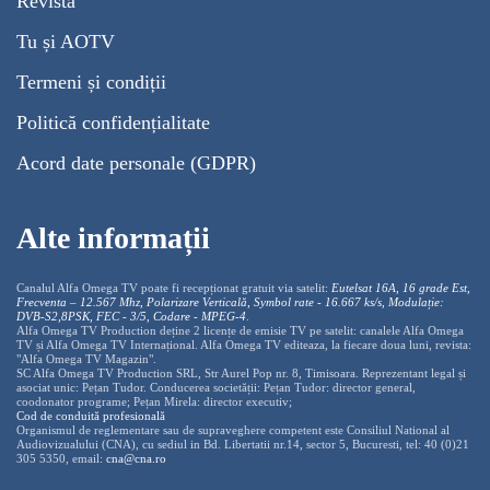
Revistă
Tu și AOTV
Termeni și condiții
Politică confidențialitate
Acord date personale (GDPR)
Alte informații
Canalul Alfa Omega TV poate fi recepționat gratuit via satelit:
Eutelsat 16A, 16 grade Est,
Frecventa – 12.567 Mhz, Polarizare
Vertica
lă, Symbol rate - 16.667 ks/s, Modulație:
DVB-S2,8PSK, FEC - 3/5, Codare - MPEG-4
.
Alfa Omega TV Production deține 2 licențe de emisie TV pe satelit: canalele Alfa Omega
TV și Alfa Omega TV Internațional. Alfa Omega TV editeaza, la fiecare doua luni, revista:
"Alfa Omega TV Magazin".
SC Alfa Omega TV Production SRL, Str Aurel Pop nr. 8, Timisoara. Reprezentant legal și
asociat unic: Pețan Tudor. Conducerea societății: Pețan Tudor: director general,
coodonator programe; Pețan Mirela: director executiv;
Cod de conduită profesională
Organismul de reglementare sau de supraveghere competent este Consiliul National al
Audiovizualului (CNA), cu sediul in Bd. Libertatii nr.14, sector 5, Bucuresti, tel: 40 (0)21
305 5350, email:
cna@cna.ro