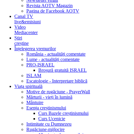
Newsletter email
Revista AOTV Magazin
Pagina de Facebook AOTV
Canal TV
live&emisiuni
Video
Mediacenter
Știri
creștine
Înțelegerea vremurilor
România - actualități comentate
Lume - actualități comentate
PRO-ISRAEL
Broșură gratuită ISRAEL
ISLAM
Escatologie - Interpretare biblică
Viața spirituală
Motive de rugăciune - PrayerWall
Mărturii - vieți în lumină
Mântuire
Esența creștinismului
Curs Bazele creștinismului
Curs Ucenicie
Intimitate cu Dumnezeu
Rugăciune-mijlocire