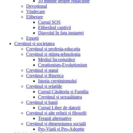
10 minute despre rugăciune
Devoțional
Vindecare
Eliberare
Cursul SOS
Eliberând captivii
Diavolul în fața instanței
Emoții
Creștinul și societatea
Creștinul și profesia-educația
Creștinul și știința-tehnologia
Mediul înconjurător
Creaționism-Evoluționism
Creștinul și statul
Creștinul și Biserica
Istoria creștinismului
Creștinul și relațiile
Cursul Căsătoria și Familia
Creștinul și sexualitatea
Creștinul și banii
Cursul Liber de datorii
Creștinul și alte religii și filosofii
Terapii alternative
Creștinul și dimensiunea socială
Pro-Viață și Pro-Adopție