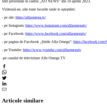
Știri prezentate în cadrul „AO NEWS” din 10 aprilie 2023.
Vizitează-ne, uite toate locurile unde te așteptăm:
- pe site:
https://alfaomega.tv/
- pe Instagram:
https://www.instagram.com/alfaomegatv/
- pe Facebook:
https://www.facebook.com/alfaomegatv/
- pe pagina de Facebook „Știrile Alfa Omega”:
https://facebook.com/
- pe Youtube:
https://www.youtube.com/alfaomegatv
-pe canalul de televiziune Alfa Omega TV
Articole similare