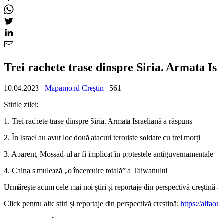
Trei rachete trase dinspre Siria. Armata I
10.04.2023
Mapamond Creștin
561
Știrile zilei:
1. Trei rachete trase dinspre Siria. Armata Israeliană a răspuns
2. În Israel au avut loc două atacuri teroriste soldate cu trei morți
3. Aparent, Mossad-ul ar fi implicat în protestele antiguvernamentale
4. China simulează „o încercuire totală” a Taiwanului
Urmărește acum cele mai noi știri și reportaje din perspectivă creșt
Click pentru alte știri și reportaje din perspectivă creștină:
https://alfao